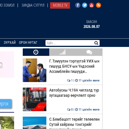
О ЗОХИОЛ
ЗИНДАА СЭТГҮҮЛ
MOBILE TV
БААСАН
2026.08.07
E
ЗУРХАЙ
ОРОН НУТАГ
Г.Тэмүүлэн тэргүүтэй УИХ-ын
гишүүд БНСУ-ын Үндэсний
Ассамблейн гишүүди…
1 |
11 цагийн өмнө
Автобусны Ч:19А чиглэлд түр
хугацаагаар өөрчлөлт орно
ргэх
0 |
11 цагийн өмнө
С.Бямбацогт төрийг төлөөлөн
Сутай хайрхны тэнгэрийг