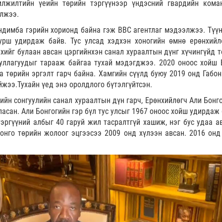
илжилтийн үеийн төрийн тэргүүнээр үндэсний гвардийн кома
илжээ.
ндимба гэрийн хорионд байна гэж ВВС агентлаг мэдээлжээ. Түүн
урш удирдаж байв. Тус улсад хэдхэн хоногийн өмнө ерөнхийл
рхийг булаан авсан цэргийнхэн санал хураалтын дүнг хүчингүйд т
ууллагуудыг тарааж байгаа тухай мэдэгджээ. 2020 оноос хойш 
 төрийн эргэлт гарч байна. Хамгийн сүүлд буюу 2019 онд Габон
йжээ.Тухайн үед энэ оролдлого бүтэлгүйтсэн.
ийн сонгуулийн санал хураалтын дүн гарч, Ерөнхийлөгч Али Бонго
ласан. Али Бонгогийн гэр бүл тус улсыг 1967 оноос хойш удирдаж
эргүүний албыг 40 гаруй жил тасралтгүй хашиж, нэг бус удаа а
онго төрийн жолоог эцгээсээ 2009 онд хүлээн авсан. 2016 онд