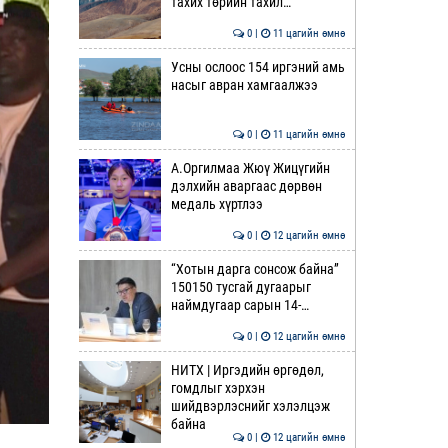
тахих төрийн тахил…
0 |
11 цагийн өмнө
Усны ослоос 154 иргэний амь
насыг авран хамгаалжээ
0 |
11 цагийн өмнө
А.Оргилмаа Жюү Жицүгийн
дэлхийн аваргаас дөрвөн
медаль хүртлээ
0 |
12 цагийн өмнө
“Хотын дарга сонсож байна”
150150 тусгай дугаарыг
наймдугаар сарын 14-…
0 |
12 цагийн өмнө
НИТХ | Иргэдийн өргөдөл,
гомдлыг хэрхэн
шийдвэрлэснийг хэлэлцэж
байна
0 |
12 цагийн өмнө