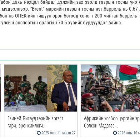
абон дахь нөхцөл байдал дэлхийн зах зээлд газрын тосны үнэ 
 мэдээллээр, “Brent” маркийн газрын тосны нэг баррель нь 0.67 
Габон нь ОПЕК-ийн гишүүн орон бөгөөд хоногт 200 мянган баррель
с улсын экспортын орлогын 70.5 хувийг бүрдүүлдэг байна.
Гвиней-Бисауд төрийн эргэлт
Африкийн холбоо цэргийн эр
гарч, ерөнхийлөгч…
болсон Мадагас…
2025 оны 11 сарын 27
2025 оны 10 с