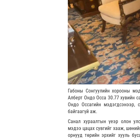
Габоны Сонгуулийн хорооны мэд
Алберт Ондо Осса 30.77 хувийн с
Ондо Оссагийн мэдэгдсэнээр, с
байгаагүй аж.
Санал хураалтын үеэр олон ул
мэдээ цацах сувгийг хааж, шөний
орнууд төрийн эрхийг хууль бус