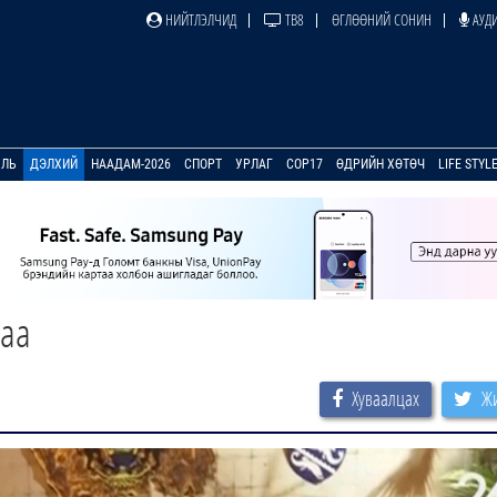
НИЙТЛЭЛЧИД
ТВ8
ӨГЛӨӨНИЙ СОНИН
АУДИ
УЛЬ
ДЭЛХИЙ
НААДАМ-2026
СПОРТ
УРЛАГ
COP17
ӨДРИЙН ХӨТӨЧ
LIFE STYL
лаа
Хуваалцах
Жи