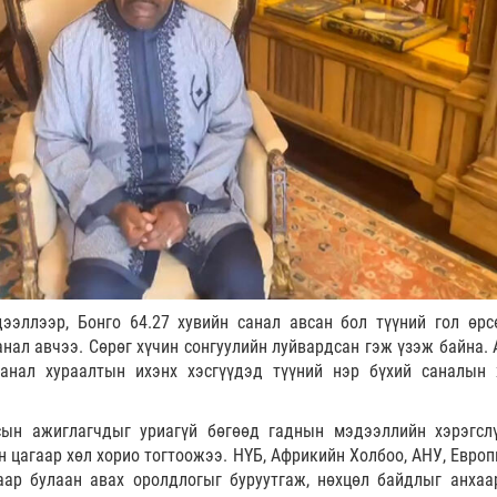
ээллээр, Бонго 64.27 хувийн санал авсан бол түүний гол өрс
анал авчээ. Сөрөг хүчин сонгуулийн луйвардсан гэж үзэж байна. 
анал хураалтын ихэнх хэсгүүдэд түүний нэр бүхий саналын 
сын ажиглагчдыг уриагүй бөгөөд гаднын мэдээллийн хэрэгсл
н цагаар хөл хорио тогтоожээ. НҮБ, Африкийн Холбоо, АНУ, Европ
аар булаан авах оролдлогыг буруутгаж, нөхцөл байдлыг анхаа