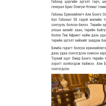
Габонд цэргийн эргэлт гарч, ш
генерал Брис Олигуи Нгемаг том
Габоны Ерөнхийлөгч Али Бонго О
бүл Габоныг 50 гаруй жилийн т
сонгууль болсон билээ. Төрийн э
улсын хилийг хаан, төрийн байг
болон Төв Африкт найм дахь удаа
төрийн эргэлт хийхийг завдаж ба
Бямба гарагт болсон ерөнхийлөгч
дахь удаа сонгогдсон хэмээн зар
Түүний эцэг Омар Бонго төрийн т
хэрэгт холбогдож байжээ. Али Б
сонгогдсон.