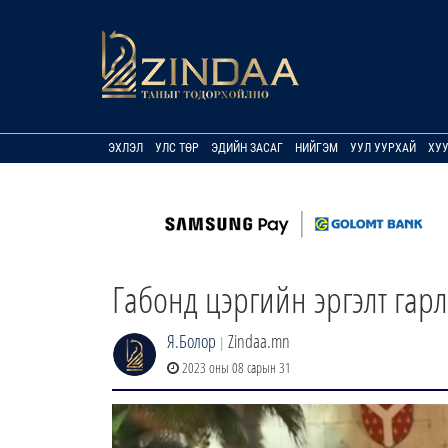
ЭХЛЭЛ
УЛС ТӨР
ЭДИЙН ЗАСАГ
НИЙГЭМ
УУЛ УУРХАЙ
ХУ
Габонд цэргийн эргэлт гар
Я.Болор
Zindaa.mn
|
2023 оны 08 сарын 31