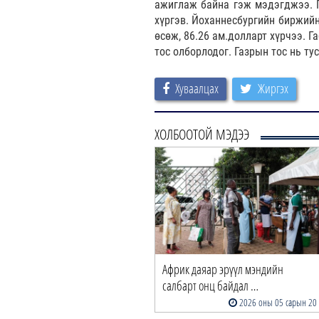
ажиглаж байна гэж мэдэгджээ. Г
хүргэв. Йоханнесбургийн биржийн
өсөж, 86.26 ам.долларт хүрчээ. 
тос олборлодог. Газрын тос нь ту
Хуваалцах
Жиргэх
ХОЛБООТОЙ МЭДЭЭ
Африк даяар эрүүл мэндийн
салбарт онц байдал …
2026 оны 05 сарын 20