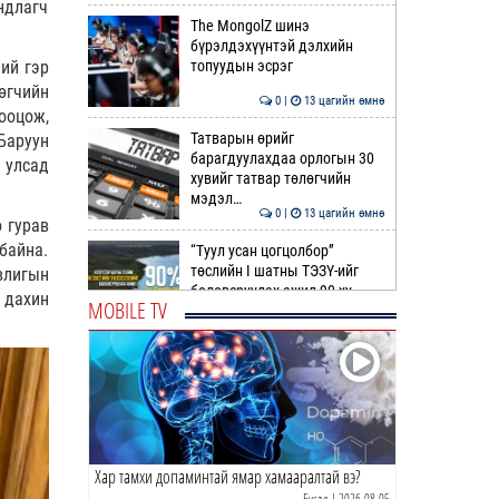
ндлагч
The MongolZ шинэ
бүрэлдэхүүнтэй дэлхийн
топуудын эсрэг
ий гэр
өгчийн
0 |
13 цагийн өмнө
ооцож,
Татварын өрийг
Баруун
барагдуулахдаа орлогын 30
 улсад
хувийг татвар төлөгчийн
мэдэл…
0 |
13 цагийн өмнө
 гурав
 байна.
“Туул усан цогцолбор”
төслийн I шатны ТЭЗҮ-ийг
влигын
боловсруулах ажил 90 ху…
 дахин
MOBILE TV
0 |
13 цагийн өмнө
Нийслэлийн иргэдийн
Төлөөлөгчдийн Хурлын
Ээлжит VIII хуралдаан
эхэллээ
0 |
14 цагийн өмнө
Хар тамхи допаминтай ямар хамааралтай вэ?
ТОО | Гадаад валютын нөөц
7.9 тэрбум ам.доллар давлаа
Бусад
| 2026-08-05