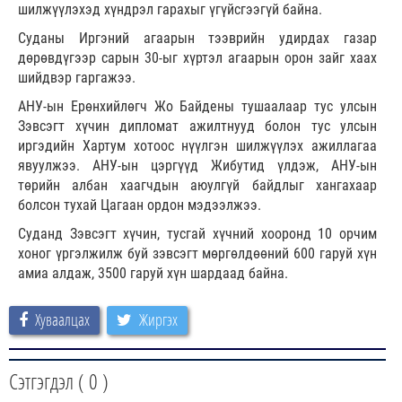
шилжүүлэхэд хүндрэл гарахыг үгүйсгээгүй байна.
Суданы Иргэний агаарын тээврийн удирдах газар
дөрөвдүгээр сарын 30-ыг хүртэл агаарын орон зайг хаах
шийдвэр гаргажээ.
АНУ-ын Ерөнхийлөгч Жо Байдены тушаалаар тус улсын
Зэвсэгт хүчин дипломат ажилтнууд болон тус улсын
иргэдийн Хартум хотоос нүүлгэн шилжүүлэх ажиллагаа
явуулжээ. АНУ-ын цэргүүд Жибутид үлдэж, АНУ-ын
төрийн албан хаагчдын аюулгүй байдлыг хангахаар
болсон тухай Цагаан ордон мэдээлжээ.
Суданд Зэвсэгт хүчин, тусгай хүчний хооронд 10 орчим
хоног үргэлжилж буй зэвсэгт мөргөлдөөний 600 гаруй хүн
амиа алдаж, 3500 гаруй хүн шардаад байна.
Хуваалцах
Жиргэх
Сэтгэгдэл (
0
)