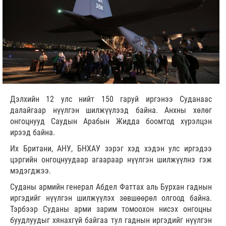
Дэлхийн 12 улс нийт 150 гаруй иргэнээ Суданаас
далайгаар нүүлгэн шилжүүлээд байна. Анхны хөлөг
онгоцнууд Саудын Арабын Жидда боомтод хүрэлцэн
ирээд байна.
Их Британи, АНУ, БНХАУ зэрэг хэд хэдэн улс иргэдээ
цэргийн онгоцнуудаар агаараар нүүлгэн шилжүүлнэ гэж
мэдэгджээ.
Суданы армийн генерал Абдел Фаттах аль Бурхан гаднын
иргэдийг нүүлгэн шилжүүлэх зөвшөөрөл олгоод байна.
Тэрбээр Суданы арми зарим томоохон нисэх онгоцны
буудлуудыг хянахгүй байгаа тул гаднын иргэдийг нүүлгэн