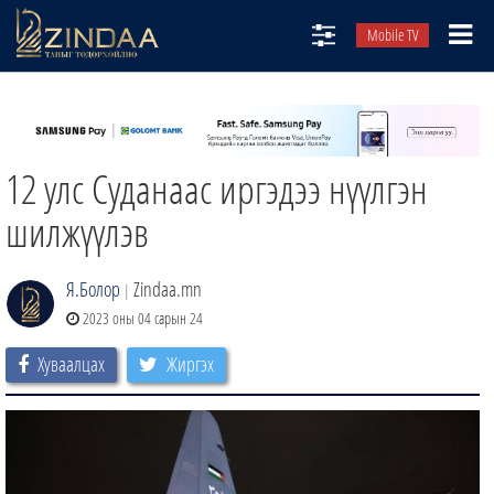
Mobile TV
НИЙТЛЭЛЧИД
ТВ8
12 улс Суданаас иргэдээ нүүлгэн
ӨГЛӨӨНИЙ СОНИН
АУДИО ЗОХИОЛ
шилжүүлэв
ЗИНДАА СЭТГҮҮЛ
Я.Болор
Zindaa.mn
|
2023 оны 04 сарын 24
Хуваалцах
Жиргэх