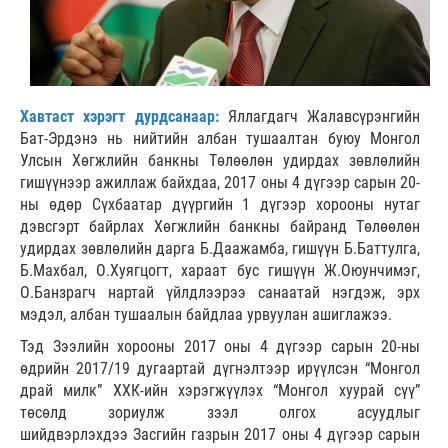
Хавтаст хэрэгт дурдсанаар:
Яллагдагч Жалавсүрэнгийн
Бат-Эрдэнэ нь нийтийн албан тушаалтан буюу Монгол
Улсын Хөгжлийн банкны Төлөөлөн удирдах зөвлөлийн
гишүүнээр ажиллаж байхдаа, 2017 оны 4 дүгээр сарын 20-
ны өдөр Сүхбаатар дүүргийн 1 дүгээр хорооны нутаг
дэвсгэрт байрлах Хөгжлийн банкны байранд Төлөөлөн
удирдах зөвлөлийн дарга Б.Даажамба, гишүүн Б.Баттулга,
Б.Махбал, О.Хуягцогт, хараат бус гишүүн Ж.Оюунчимэг,
О.Банзрагч нартай үйлдлээрээ санаатай нэгдэж, эрх
мэдэл, албан тушаалын байдлаа урвуулан ашиглажээ.
Тэд Зээлийн хорооны 2017 оны 4 дүгээр сарын 20-ны
өдрийн 2017/19 дугаартай дүгнэлтээр ирүүлсэн “Монгол
драй милк” ХХК-ийн хэрэгжүүлэх “Монгол хуурай сүү”
төсөлд зориулж зээл олгох асуудлыг
шийдвэрлэхдээ Засгийн газрын 2017 оны 4 дүгээр сарын