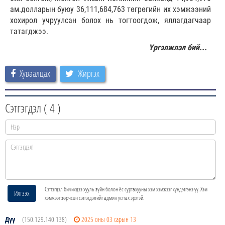
ам.долларын буюу 36,111,684,763 төгрөгийн их хэмжээний
хохирол учруулсан болох нь тогтоогдож, яллагдагчаар
татагджээ.
Үргэлжлэл бий...
Хуваалцах
Жиргэх
Сэтгэгдэл (
4
)
Сэтгэгдэл бичихдээ хууль зүйн болон ёс суртахууны хэм хэмжээг хүндэтгэнэ үү. Хэм
Илгээх
хэмжээг зөрчсөн сэтгэгдэлийг админ устгах эрхтэй.
Дүү
(150.129.140.138)
2025 оны 03 сарын 13