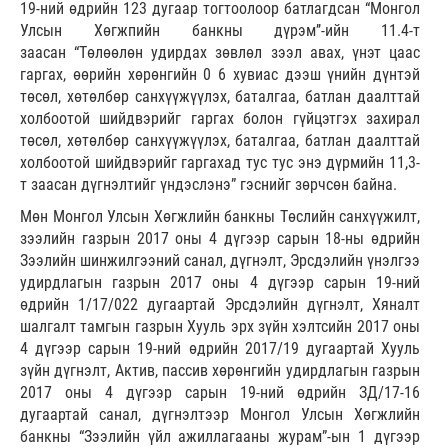
19-ний өдрийн 123 дугаар тогтоолоор батлагдсан “Монгол
Улсын Хөгжпийн банкны дүрэм’’-ийн 11.4-т
заасан “Төлөөлөн удирдах зөвлөл зээл авах, үнэт цаас
гаргах, өөрийн хөрөнгийн 0 6 хувиас дээш үнийн дүнтэй
төсөл, хөтөлбөр санхүүжүүлэх, баталгаа, батлан даалттай
холбоотой шийдвэрийг гаргах болон гүйцэтгэх захирал
төсөл, хөтөлбөр санхүүжүүлэх, баталгаа, батлан даалттай
холбоотой шийдвэрийг гаргахад тус тус энэ дүрмийн 11,3-
т заасан дүгнэлтийг үндэслэнэ” гэснийг зөрчсөн байна.
Мөн Монгол Улсын Хөгжлийн банкны Төслийн санхүүжилт,
зээлийн газрын 2017 оны 4 дүгээр сарын 18-ны өдрийн
Зээлийн шинжилгээний санал, дүгнэлт, Эрсдэлийн үнэлгээ
удирдлагын газрын 2017 оны 4 дүгээр сарын 19-ний
өдрийн 1/17/022 дугаартай Эрсдэлийн дүгнэлт, Хяналт
шалгалт тамгын газрын Хууль эрх зүйн хэлтсийн 2017 оны
4 дүгээр сарын 19-ний өдрийн 2017/19 дугаартай Хууль
зүйн дүгнэлт, Актив, пассив хөрөнгийн удирдлагын газрын
2017 оны 4 дүгээр сарын 19-ний өдрийн ЗД/17-16
дугаартай санал, дүгнэлтээр Монгол Улсын Хөгжлийн
банкны “Зээлийн үйл ажиллагааны журам”-ын 1 дүгээр