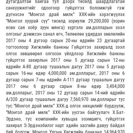
дутагдалтай байгаа тул дээрх төсөлд шаардлагатай
санхүүжилтийг одоогоор гүйцэтгэх боломжгүй гэж
дүгнэсэн “Монгол драй милк” ХХК-ийн хэрэгжүүлэх
“Монгол хуурай сүү” төсөлд зориулж 29,200,000 (хорин
есөн сая хоёр зуун мянга) хүртэлх ам.долларын зээл
олгохыг дэмжсэн санал өгч, Төлөөлөн удирдах зөвлөлийн
2017 оны 4 дүгээр сарын 20-ны өдрийн 23 дугаартай
тогтоолоор Хөгжлийн банкны Гүйцэтгэх захиралд зээл
олгох зөвшөөрөл олгосон үйлдлээр Хөгжлийн банкны
гүйцэтгэх захирлын 2017 оны 5 дугаар сарын 12-ны
өдрийн А-80 дугаар тушаалын дагуу 2017 оны 5 дугаар
сарын 16-ны өдөр 4,000,000 ам.долларыг, 2017 оны 6
дугаар сарын 7-ны өдрийн А-111 дугаар тушаалын дагуу
2017 оны 6 дугаар сарын 8-ны өдөр 3,404,000
ам.долларыг, 2017 оны 12 дугаар сарын 14-ний өдрийн
А/320 дугаар тушаалын дагуу 7,560,970 ам.долларыг тус
тус “Монгол драй милк” ХХК-д олгох нөхцөлийг бүрдүүлж,
“Монгол драй милк” ХХК-ийн үүсгэн байгуулагч Х.Бат-
Эрдэнэ, тус компанийн хувьцаа эзэмшигч, гүйцэтгэх
захирал Э.Эрдэнэбилэг нарт эдийн засгийн давуу байдал
бий болгож, Монгол Улсын Хөгжлийн банканд 14,964,970