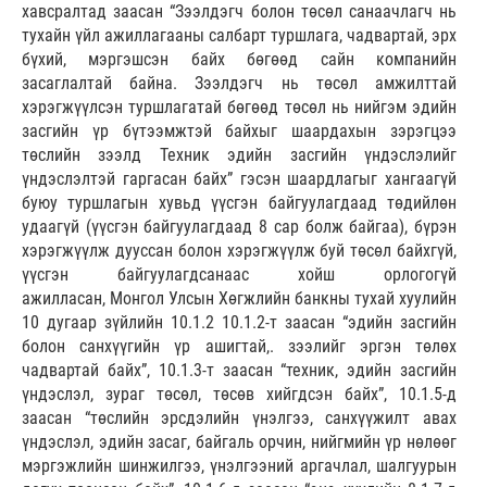
хавсралтад заасан “Зээлдэгч болон төсөл санаачлагч нь
тухайн үйл ажиллагааны салбарт туршлага, чадвартай, эрх
бүхий, мэргэшсэн байх бөгөөд сайн компанийн
засаглалтай байна. Зээлдэгч нь төсөл амжилттай
хэрэгжүүлсэн туршлагатай бөгөөд төсөл нь нийгэм эдийн
засгийн үр бүтээмжтэй байхыг шаардахын зэрэгцээ
төслийн зээлд Техник эдийн засгийн үндэслэлийг
үндэслэлтэй гаргасан байх” гэсэн шаардлагыг хангаагүй
буюу туршлагын хувьд үүсгэн байгуулагдаад төдийлөн
удаагүй (үүсгэн байгуулагдаад 8 сар болж байгаа), бүрэн
хэрэгжүүлж дууссан болон хэрэгжүүлж буй төсөл байхгүй,
үүсгэн байгуулагдсанаас хойш орлогогүй
ажилласан, Монгол Улсын Хөгжлийн банкны тухай хуулийн
10 дугаар зүйлийн 10.1.2 10.1.2-т заасан “эдийн засгийн
болон санхүүгийн үр ашигтай,. зээлийг эргэн төлөх
чадвартай байх”, 10.1.3-т заасан “техник, эдийн засгийн
үндэслэл, зураг төсөл, төсөв хийгдсэн байх”, 10.1.5-д
заасан “төслийн эрсдэлийн үнэлгээ, санхүүжилт авах
үндэслэл, эдийн засаг, байгаль орчин, нийгмийн үр нөлөөг
мэргэжлийн шинжилгээ, үнэлгээний аргачлал, шалгуурын