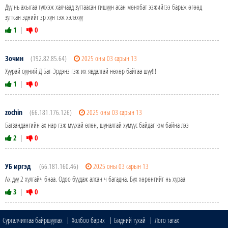
Дүү нь ахыгаа түлхэж хаячаад зугтаасан гишүүн асан мөнхбат ээжийгээ барьж өгөөд
зугтсан эднийг эр хүн гэж хэлэхүү
1
|
0
Зочин
(192.82.85.64)
2025 оны 03 сарын 13
Хуурай сүүний Д Бат-Эрдэнэ гэж их явдалтай нөхөр байгаа шүү!!!
1
|
0
zochin
(66.181.176.126)
2025 оны 03 сарын 13
Батзандангийн ах нар гэж муухай өлөн, шуналтай хүмүүс байдаг юм байна лээ
2
|
0
УБ иргэд
(66.181.160.46)
2025 оны 03 сарын 13
Ах дүү 2 хулгайч бнаа. Одоо буудаж алсан ч багадна. Бүх хөрөнгийг нь хураа
3
|
0
Сурталчилгаа байршуулах
Холбоо барих
Бидний тухай
Лого татах