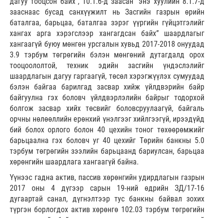
дагуу тооцсон байх”, 10.1.6-д заасан “энэ хуулийн 8.1.7-д
зааснаас бусад санхүүжилт нь Засгийн газрын өрийн
баталгаа, барьцаа, баталгаа зэрэг үүргийн гүйцэтгэлийг
хангах арга хэрэгслээр хангагдсан байх” шаардлагыг
хангаагүй буюу мөнгөн урсгалын хувьд 2017-2018 онуудад
3.9 тэрбум төгрөгийн бэлэн мөнгөний дутагдалд орох
тооцоололтой, техник эдийн засгийн үндэслэлийг
шаардлагын дагуу гаргаагүй, төсөл хэрэгжүүлэх сумуудад
бэлэн байгаа барилгад засвар хийж үйлдвэрийн байр
байгуулна гэх боловч үйлдвэрлэлийн байрыг тодорхой
болгож засвар хийх төсвийг боловсруулаагүй, байгаль
орчны нөлөөллийн ерөнхий үнэлгээг хийлгээгүй, ирээдүйд
бий болох орлого болон 40 цехийн тоног төхөөрөмжийг
барьцаална гэх боловч уг 40 цехийг Төрийн банкны 5.0
тэрбум төгрөгийн зээлийн барьцаанд бариулсан, барьцаа
хөрөнгийн шаардлага хангаагүй байна.
Үүнээс гадна актив, пассив хөрөнгийн удирдлагын газрын
2017 оны 4 дүгээр сарын 19-ний өдрийн ЗД/17-16
дугаартай санал, дүгнэлтээр тус банкны байвал зохих
түргэн борлогдох актив хөрөнгө 102.03 тэрбум төгрөгийн