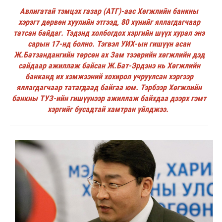
Авлигатай тэмцэх газар (АТГ)-аас Хөгжлийн банкны
хэрэгт дөрвөн хуулийн этгээд, 80 хүнийг яллагдагчаар
татсан байдаг. Тэдэнд холбогдох хэргийн шүүх хурал энэ
сарын 17-нд болно. Тэгвэл УИХ-ын гишүүн асан
Ж.Батзандангийн төрсөн ах Зам тээврийн хөгжлийн дэд
сайдаар ажиллаж байсан Ж.Бат-Эрдэнэ нь Хөгжлийн
банканд их хэмжээний хохирол учруулсан хэргээр
яллагдагчаар татагдаад байгаа юм. Тэрбээр Хөгжлийн
банкны ТУЗ-ийн гишүүнээр ажиллаж байхдаа дээрх гэмт
хэргийг бусадтай хамтран үйлджээ.