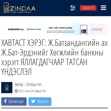
Mobile TV
НИЙТЛЭЛЧИД
ТВ8
ХАВТАСТ ХЭРЭГ: Ж.Батзандангийн ах
ӨГЛӨӨНИЙ СОНИН
АУДИО ЗОХИОЛ
Ж.Бат-Эрдэнийг Хөгжлийн банкны
ЗИНДАА СЭТГҮҮЛ
хэрэгт ЯЛЛАГДАГЧААР ТАТСАН
ҮНДЭСЛЭЛ
Автор
Zindaa.mn
|
2023 оны 04 сарын 04
Хуваалцах
Жиргэх