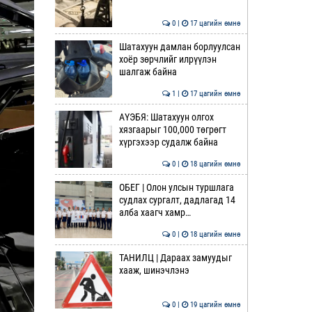
0 |
17 цагийн өмнө
Шатахуун дамлан борлуулсан
хоёр зөрчлийг илрүүлэн
шалгаж байна
1 |
17 цагийн өмнө
АҮЭБЯ: Шатахуун олгох
хязгаарыг 100,000 төгрөгт
хүргэхээр судалж байна
0 |
18 цагийн өмнө
ОБЕГ | Олон улсын туршлага
судлах сургалт, дадлагад 14
алба хаагч хамр…
0 |
18 цагийн өмнө
ТАНИЛЦ | Дараах замуудыг
хааж, шинэчлэнэ
0 |
19 цагийн өмнө