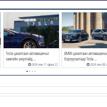
Tesla цахилгаан автомашиныг
BMW цахилгаан автомашин
хамгийн аюултайд …
борлуулалтаар Tesla …
2024 оны 11 сарын 22
2024 оны 08 с