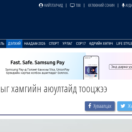
НИЙТЛЭЛЧИД
ТВ8
ӨГЛӨӨНИЙ СОНИН
АУДИ
УЛЬ
ДЭЛХИЙ
НААДАМ-2026
СПОРТ
УРЛАГ
COP17
ӨДРИЙН ХӨТӨЧ
LIFE STYL
ныг хамгийн аюултайд тооцжээ
Хуваалцах
Жи