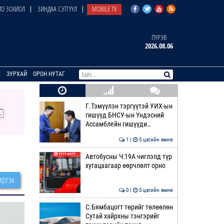
О ЗОХИОЛ
ЗИНДАА СЭТГҮҮЛ
MOBILE TV
ПҮРЭВ
2026.08.06
E
ЗУРХАЙ
ОРОН НУТАГ
Г.Тэмүүлэн тэргүүтэй УИХ-ын
гишүүд БНСУ-ын Үндэсний
Ассамблейн гишүүди…
1 |
5 цагийн өмнө
Автобусны Ч:19А чиглэлд түр
хугацаагаар өөрчлөлт орно
ргэх
0 |
5 цагийн өмнө
С.Бямбацогт төрийг төлөөлөн
Сутай хайрхны тэнгэрийг