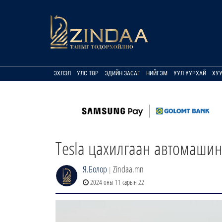
ЭХЛЭЛ
УЛС ТӨР
ЭДИЙН ЗАСАГ
НИЙГЭМ
УУЛ УУРХАЙ
ХУ
Tesla цахилгаан автомаши
Я.Болор
Zindaa.mn
|
2024 оны 11 сарын 22