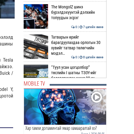
The MongolZ шинэ
бүрэлдэхүүнтэй дэлхийн
топуудын эсрэг
0 |
7 цагийн өмнө
ээлэлд
Татварын өрийг
барагдуулахдаа орлогын 30
машины
хувийг татвар төлөгчийн
мэдэл…
0 |
8 цагийн өмнө
 Tesla
айжээ.
“Туул усан цогцолбор”
төслийн I шатны ТЭЗҮ-ийг
uick /
боловсруулах ажил 90 ху…
MOBILE TV
0 |
8 цагийн өмнө
odel Y,
цоотой
Нийслэлийн иргэдийн
Төлөөлөгчдийн Хурлын
Ээлжит VIII хуралдаан
эхэллээ
0 |
8 цагийн өмнө
Хар тамхи допаминтай ямар хамааралтай вэ?
ТОО | Гадаад валютын нөөц
7.9 тэрбум ам.доллар давлаа
Бусад
| 2026-08-05