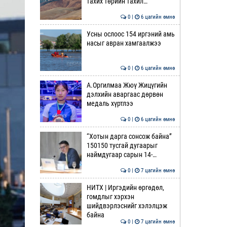
тахих төрийн тахил…
0 |
6 цагийн өмнө
Усны ослоос 154 иргэний амь
насыг авран хамгаалжээ
0 |
6 цагийн өмнө
А.Оргилмаа Жюү Жицүгийн
дэлхийн аваргаас дөрвөн
медаль хүртлээ
0 |
6 цагийн өмнө
“Хотын дарга сонсож байна”
150150 тусгай дугаарыг
наймдугаар сарын 14-…
0 |
7 цагийн өмнө
НИТХ | Иргэдийн өргөдөл,
гомдлыг хэрхэн
шийдвэрлэснийг хэлэлцэж
байна
0 |
7 цагийн өмнө