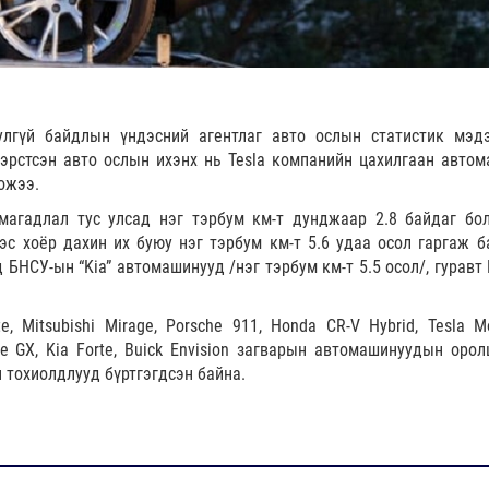
лгүй байдлын үндэсний агентлаг авто ослын статистик мэд
ь эрстсэн авто ослын ихэнх нь Tesla компанийн цахилгаан авто
ожээ.
магадлал тус улсад нэг тэрбум км-т дунджаар 2.8 байдаг бол
с хоёр дахин их буюу нэг тэрбум км-т 5.6 удаа осол гаргаж б
НСУ-ын “Kia” автомашинууд /нэг тэрбум км-т 5.5 осол/, гуравт B
te, Mitsubishi Mirage, Porsche 911, Honda CR-V Hybrid, Tesla M
ore GX, Kia Forte, Buick Envision загварын автомашинуудын орол
 тохиолдлууд бүртгэгдсэн байна.