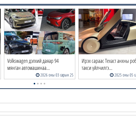
Volkswagen дэлхий даяар 94
Ирэх сараас Техаст анхны ро
мянган автомашинаа…
такси үйлчилгэ…
2026 оны 03 сарын 25
2025 оны 05 с