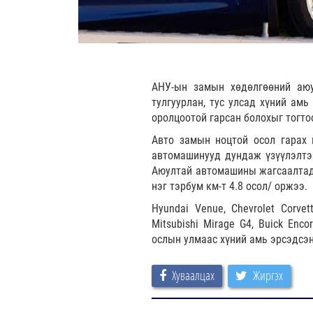
АНУ-ын замын хөдөлгөөний аюу
тулгуурлан, тус улсад хүний ам
оролцоотой гарсан болохыг тогто
Авто замын ноцтой осол гарах 
автомашинууд дундаж үзүүлэлтээ
Аюултай автомашины жагсаалтад Б
нэг тэрбум км-т 4.8 осол/ оржээ.
Hyundai Venue, Chevrolet Corvet
Mitsubishi Mirage G4, Buick Enc
ослын улмаас хүний амь эрсэдсэн
Хуваалцах
Жиргэх