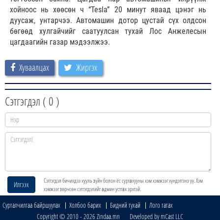
хойноос нь хөөсөн ч “Tesla” 20 минут яваад цэнэг нь
дуусаж, унтарчээ. Автомашин дотор цустай сүх олдсон
бөгөөд хулгайчийг саатуулсан тухай Лос Анжелесын
цагдаагийн газар мэдээлжээ.
Хуваалцах
Жиргэх
Сэтгэгдэл (
0
)
Сэтгэгдэл бичихдээ хууль зүйн болон ёс суртахууны хэм хэмжээг хүндэтгэнэ үү. Хэм
Илгээх
хэмжээг зөрчсөн сэтгэгдэлийг админ устгах эрхтэй.
Сурталчилгаа байршуулах
Холбоо барих
Бидний тухай
Лого татах
Copyright © 2010 - 2026 Zindaa.mn Developed by mCast LLC