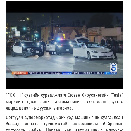
“FOX 11” сувгийн сурвалжлагч Сюзан Хирусанегийн “Tesla”
маркийн цахилгааны автомашиныг хулгайлан зугтах
явцад цэнэг нь дуусаж, унтарчээ.
Сэтгүүлч супермаркетад байх үед машиныг нь хулгайлсан
бөгөөд апп-ын тусламжтай автомашины байршлыг
тогтоосон байна. Цагдаа нар автомашиныг илрүүлж