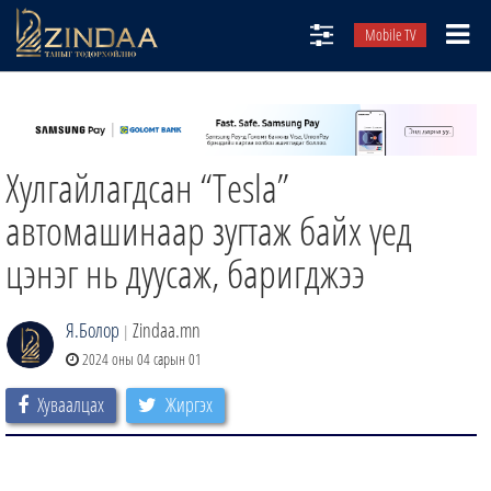
Mobile TV
НИЙТЛЭЛЧИД
ТВ8
Хулгайлагдсан “Tesla”
ӨГЛӨӨНИЙ СОНИН
АУДИО ЗОХИОЛ
автомашинаар зугтаж байх үед
ЗИНДАА СЭТГҮҮЛ
цэнэг нь дуусаж, баригджээ
Я.Болор
Zindaa.mn
|
2024 оны 04 сарын 01
Хуваалцах
Жиргэх