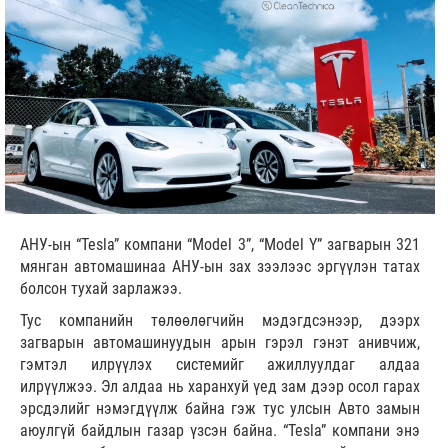
АНУ-ын “Tesla” компани “Model 3”, “Model Y” загварын 321
мянган автомашинаа АНУ-ын зах зээлээс эргүүлэн татах
болсон тухай зарлажээ.
Тус компанийн төлөөлөгчийн мэдэгдсэнээр, дээрх
загварын автомашинуудын арын гэрэл гэнэт анивчиж,
гэмтэл илрүүлэх системийг ажиллуулдаг алдаа
илрүүлжээ. Эл алдаа нь харанхуй үед зам дээр осол гарах
эрсдэлийг нэмэгдүүлж байна гэж тус улсын Авто замын
аюулгүй байдлын газар үзсэн байна. “Tesla” компани энэ