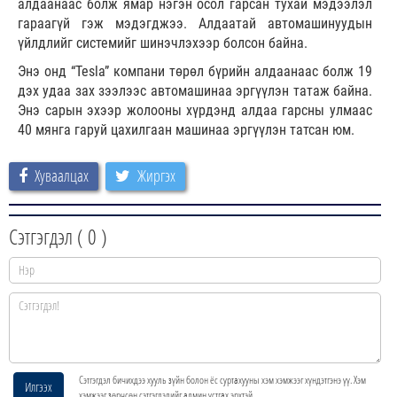
алдаанаас болж ямар нэгэн осол гарсан тухай мэдээлэл
гараагүй гэж мэдэгджээ. Алдаатай автомашинуудын
үйлдлийг системийг шинэчлэхээр болсон байна.
Энэ онд “Tesla” компани төрөл бүрийн алдаанаас болж 19
дэх удаа зах зээлээс автомашинаа эргүүлэн татаж байна.
Энэ сарын эхээр жолооны хүрдэнд алдаа гарсны улмаас
40 мянга гаруй цахилгаан машинаа эргүүлэн татсан юм.
Хуваалцах
Жиргэх
Сэтгэгдэл (
0
)
Сэтгэгдэл бичихдээ хууль зүйн болон ёс суртахууны хэм хэмжээг хүндэтгэнэ үү. Хэм
Илгээх
хэмжээг зөрчсөн сэтгэгдэлийг админ устгах эрхтэй.