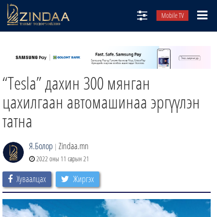
Mobile TV
НИЙТЛЭЛЧИД
ТВ8
“Tesla” дахин 300 мянган
ӨГЛӨӨНИЙ СОНИН
АУДИО ЗОХИОЛ
цахилгаан автомашинаа эргүүлэн
ЗИНДАА СЭТГҮҮЛ
татна
Я.Болор
Zindaa.mn
|
2022 оны 11 сарын 21
Хуваалцах
Жиргэх