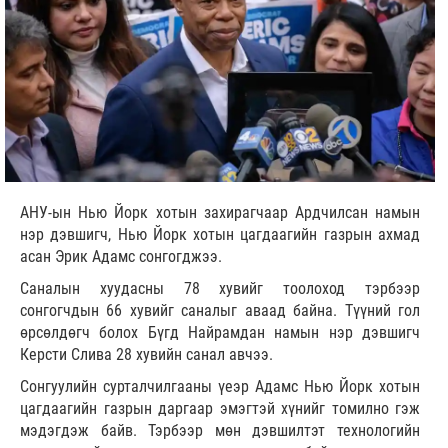
АНУ-ын Нью Йорк хотын захирагчаар Ардчилсан намын
нэр дэвшигч, Нью Йорк хотын цагдаагийн газрын ахмад
асан Эрик Адамс сонгогджээ.
Саналын хуудасны 78 хувийг тоолоход тэрбээр
сонгогчдын 66 хувийг саналыг аваад байна. Түүний гол
өрсөлдөгч болох Бүгд Найрамдан намын нэр дэвшигч
Керсти Слива 28 хувийн санал авчээ.
Сонгуулийн сурталчилгааны үеэр Адамс Нью Йорк хотын
цагдаагийн газрын даргаар эмэгтэй хүнийг томилно гэж
мэдэгдэж байв. Тэрбээр мөн дэвшилтэт технологийн