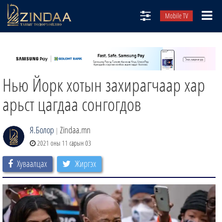
Mobile TV
НИЙТЛЭЛЧИД
ТВ8
Нью Йорк хотын захирагчаар хар
ӨГЛӨӨНИЙ СОНИН
АУДИО ЗОХИОЛ
арьст цагдаа сонгогдов
ЗИНДАА СЭТГҮҮЛ
Я.Болор
Zindaa.mn
|
2021 оны 11 сарын 03
Хуваалцах
Жиргэх