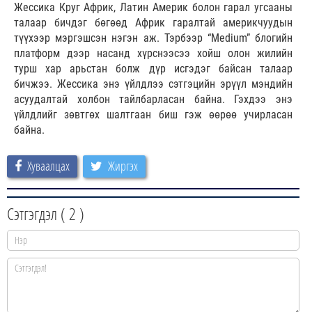
Жессика Круг Африк, Латин Америк болон гарал угсааны
талаар бичдэг бөгөөд Африк гаралтай америкчуудын
түүхээр мэргэшсэн нэгэн аж. Тэрбээр “Medium” блогийн
платформ дээр насанд хүрснээсээ хойш олон жилийн
турш хар арьстан болж дүр исгэдэг байсан талаар
бичжээ. Жессика энэ үйлдлээ сэтгэцийн эрүүл мэндийн
асуудалтай холбон тайлбарласан байна. Гэхдээ энэ
үйлдлийг зөвтгөх шалтгаан биш гэж өөрөө учирласан
байна.
Хуваалцах
Жиргэх
Сэтгэгдэл (
2
)