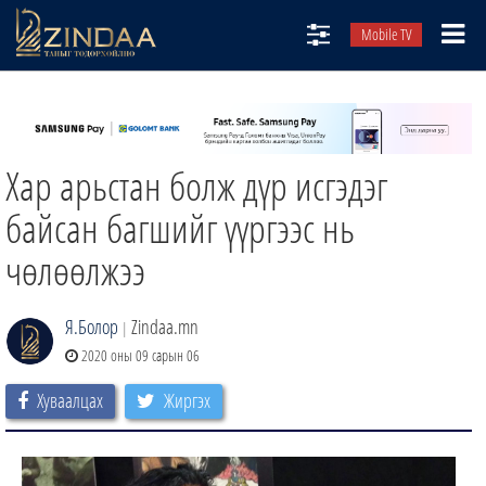
Mobile TV
НИЙТЛЭЛЧИД
ТВ8
Хар арьстан болж дүр исгэдэг
ӨГЛӨӨНИЙ СОНИН
АУДИО ЗОХИОЛ
байсан багшийг үүргээс нь
ЗИНДАА СЭТГҮҮЛ
чөлөөлжээ
Я.Болор
Zindaa.mn
|
2020 оны 09 сарын 06
Хуваалцах
Жиргэх