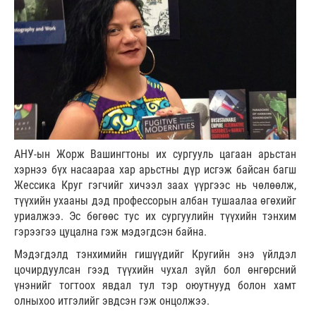
АНУ-ын Жорж Вашингтоны их сургууль цагаан арьстан
хэрнээ бүх насаараа хар арьстны дүр исгэж байсан багш
Жессика Круг гэгчийг хичээл заах үүргээс нь чөлөөлж,
түүхийн ухааны дэд профессорын албан тушаалаа өгөхийг
уриалжээ. Эс бөгөөс тус их сургуулийн түүхийн тэнхим
гэрээгээ цуцална гэж мэдэгдсэн байна.
Мэдэгдэлд тэнхимийн гишүүдийг Кругийн энэ үйлдэл
цочирдуулсан гээд түүхийн чухал зүйл бол өнгөрсний
үнэнийг тогтоох явдал тул тэр оюутнууд болон хамт
олныхоо итгэлийг эвдсэн гэж онцолжээ.