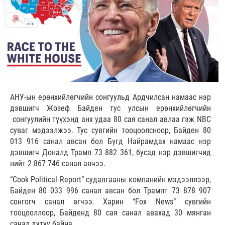
АНУ-ын ерөнхийлөгчийн сонгуульд Ардчилсан намаас нэр
дэвшигч Жозеф Байден тус улсын ерөнхийлөгчийн
сонгуулийн түүхэнд анх удаа 80 сая санал авлаа гэж NBC
суваг мэдээлжээ. Тус сувгийн тооцоолсноор, Байден 80
013 916 санал авсан бол Бүгд Найрамдах намаас нэр
дэвшигч Доналд Трамп 73 882 361, бусад нэр дэвшигчид
нийт 2 867 746 санал авчээ.
“Cook Political Report” судалгааны компанийн мэдээллээр,
Байден 80 033 996 санал авсан бол Трампт 73 878 907
сонгогч санал өгчээ. Харин “Fox News” сувгийн
тооцооллоор, Байденд 80 сая санал авахад 30 мянган
санал дутуу байна.