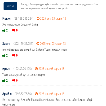
Сэтгэгдэл бичихдээ хууль зүйн болон ёс суртахууны хэм хэмжээг хүндэтгэнэ үү. Хэм
Илгээх
хэмжээг зөрчсөн сэтгэгдэлийг админ устгах эрхтэй.
Иргэн
(69.138.215.224)
2025 оны 03 сарын 13
Энэ хүмүүс буруу бодолтой байга
2
|
0
Заагч
(202.179.31.254)
2025 оны 03 сарын 13
нил луйвар шүү дээ өмхий хог байден Трамп мэдээж ялсан.
2
|
0
иргэн
(192.82.76.125)
2025 оны 03 сарын 13
Трампаас аюултай хүн .яг хэлнэ.нээрээ
2
|
0
Арай л
(192.82.78.36)
2025 оны 03 сарын 13
Их л хөгшин хүн АНУ-ийн Ерөнхийлөгч боллоо. Бие тэнхээ нь сайн 4 жилд гайгүй
байлгүй дээ