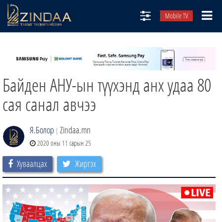
Mobile TV
НИЙТЛЭЛЧИД
ТВ8
Байден АНУ-ын түүхэнд анх удаа 80
ӨГЛӨӨНИЙ СОНИН
АУДИО ЗОХИОЛ
сая санал авчээ
ЗИНДАА СЭТГҮҮЛ
Я.Болор
Zindaa.mn
|
2020 оны 11 сарын 25
Хуваалцах
Жиргэх