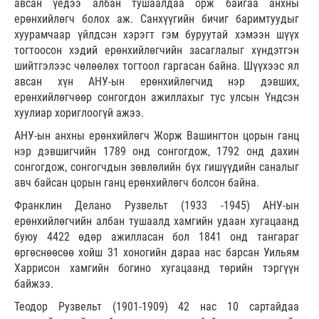
авсан үедээ албан тушаалдаа орж байгаа анхны
ерөнхийлөгч болох аж. Санхүүгийн бичиг баримтуудыг
хуурамчаар үйлдсэн хэрэгт гэм буруутай хэмээн шүүх
тогтоосон хэдий ерөнхийлөгчийн засаглалыг хүндэтгэн
шийтгэлээс чөлөөлөх тогтоол гаргасан байна. Шүүхээс ял
авсан хүн АНУ-ын ерөнхийлөгчид нэр дэвших,
ерөнхийлөгчөөр сонгогдон ажиллахыг тус улсын Үндсэн
хуулиар хориглоогүй ажээ.
АНУ-ын анхны ерөнхийлөгч Жорж Вашингтон цорын ганц
нэр дэвшигчийн 1789 онд сонгогдож, 1792 онд дахин
сонгогдож, сонгогчдын зөвлөлийн бүх гишүүдийн саналыг
авч байсан цорын ганц ерөнхийлөгч болсон байна.
Франклин Делано Рузвельт (1933 -1945) АНУ-ын
ерөнхийлөгчийн албан тушаалд хамгийн удаан хугацаанд
буюу 4422 өдөр ажилласан бол 1841 онд тангараг
өргөснөөсөө хойш 31 хоногийн дараа нас барсан Уильям
Харрисон хамгийн богино хугацаанд төрийн тэргүүн
байжээ.
Теодор Рузвельт (1901-1909) 42 нас 10 сартайдаа