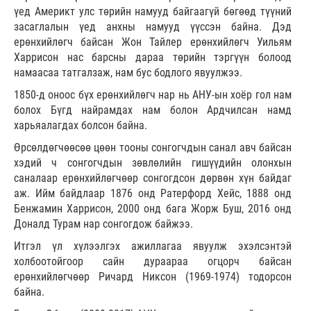
үед Америкт улс төрийн намууд байгаагүй бөгөөд түүний
засаглалын үед анхны намууд үүссэн байна. Дэд
ерөнхийлөгч байсан Жон Тайлер ерөнхийлөгч Уильям
Харрисон нас барсны дараа төрийн тэргүүн болоод
намаасаа татгалзаж, нам бус бодлого явуулжээ.
1850-д оноос бүх ерөнхийлөгч нар нь АНУ-ын хоёр гол нам
болох Бүгд найрамдах нам болон Ардчилсан намд
харьяалагдах болсон байна.
Өрсөлдөгчөөсөө цөөн тооны сонгогчдын санал авч байсан
хэдий ч сонгогчдын зөвлөлийн гишүүдийн олонхын
саналаар ерөнхийлөгчөөр сонгогдсон дөрвөн хүн байдаг
аж. Ийм байдлаар 1876 онд Ратерфорд Хейс, 1888 онд
Бенжамин Харрисон, 2000 онд бага Жорж Буш, 2016 онд
Доналд Турам нар сонгогдож байжээ.
Итгэл үл хүлээлгэх ажиллагаа явуулж эхэлсэнтэй
холбоотойгоор сайн дураараа огцорч байсан
ерөнхийлөгчөөр Ричард Никсон (1969-1974) тодорсон
байна.