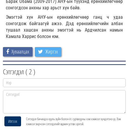
Барак Обама (2009-2017) АНУ-ын түүхэнд ерөнхийлөгчөөр
сонгогдсон анхны хар арьст хүн байв.
Эмэгтэй хүн АНУ-ын ерөнхийлөгчөөр ганц ч удаа
сонгогдож байгаагүй ажээ. Дэд ерөнхийлөгчийн албан
тушаал хашсан анхны эмэгтэй нь Ардчилсан намын
Камала Харрис болсон юм.
Хуваалцах
Жиргэх
Сэтгэгдэл (
2
)
Сэтгэгдэл бичихдээ хууль зүйн болон ёс суртахууны хэм хэмжээг хүндэтгэнэ үү. Хэм
Илгээх
хэмжээг зөрчсөн сэтгэгдэлийг админ устгах эрхтэй.