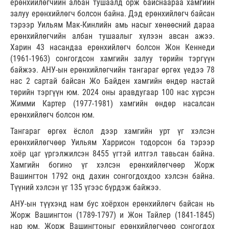
ерөнхийлөгчийн албан тушаалд орж байснаараа хамгийн
залуу ерөнхийлөгч болсон байна. Дэд ерөнхийлөгч байсан
тэрээр Уильям Мак-Кинлийн амь насыг хөнөөсний дараа
ерөнхийлөгчийн албан тушаалыг хүлээн авсан ажээ.
Харин 43 насандаа ерөнхийлөгч болсон Жон Кеннеди
(1961-1963) сонгогдсон хамгийн залуу төрийн тэргүүн
байжээ. АНУ-ын ерөнхийлөгчийн тангараг өргөх үедээ 78
нас 2 сартай байсан Жо Байден хамгийн өндөр настай
төрийн тэргүүн юм. 2024 оны аравдугаар 100 нас хүрсэн
Жимми Картер (1977-1981) хамгийн өндөр насалсан
ерөнхийлөгч болсон юм.
Тангараг өргөх ёслол дээр хамгийн урт үг хэлсэн
ерөнхийлөгчөөр Уильям Харрисон тодорсон ба тэрээр
хоёр цаг үргэлжилсэн 8455 үгтэй илтгэл тавьсан байна.
Хамгийн богино үг хэлсэн ерөнхийлөгчөөр Жорж
Вашингтон 1792 онд дахин сонгогдохдоо хэлсэн байна.
Түүний хэлсэн үг 135 үгээс бүрдэж байжээ.
АНУ-ын түүхэнд нам бус хоёрхон ерөнхийлөгч байсан нь
Жорж Вашингтон (1789-1797) и Жон Тайлер (1841-1845)
нар юм. Жорж Вашингтоныг ерөнхийлөгчөөр сонгогдох