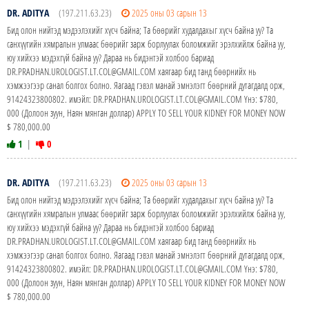
DR. ADITYA
(197.211.63.23)
2025 оны 03 сарын 13
Бид олон нийтэд мэдээлэхийг хүсч байна; Та бөөрийг худалдахыг хүсч байна уу? Та
санхүүгийн хямралын улмаас бөөрийг зарж борлуулах боломжийг эрэлхийлж байна уу,
юу хийхээ мэдэхгүй байна уу? Дараа нь бидэнтэй холбоо бариад
DR.PRADHAN.UROLOGIST.LT.COL@GMAIL.COM хаягаар бид танд бөөрнийх нь
хэмжээгээр санал болгох болно. Яагаад гэвэл манай эмнэлэгт бөөрний дутагдалд орж,
91424323800802. имэйл: DR.PRADHAN.UROLOGIST.LT.COL@GMAIL.COM Yнэ: $780,
000 (Долоон зуун, Наян мянган доллар) APPLY TO SELL YOUR KIDNEY FOR MONEY NOW
$ 780,000.00
1
|
0
DR. ADITYA
(197.211.63.23)
2025 оны 03 сарын 13
Бид олон нийтэд мэдээлэхийг хүсч байна; Та бөөрийг худалдахыг хүсч байна уу? Та
санхүүгийн хямралын улмаас бөөрийг зарж борлуулах боломжийг эрэлхийлж байна уу,
юу хийхээ мэдэхгүй байна уу? Дараа нь бидэнтэй холбоо бариад
DR.PRADHAN.UROLOGIST.LT.COL@GMAIL.COM хаягаар бид танд бөөрнийх нь
хэмжээгээр санал болгох болно. Яагаад гэвэл манай эмнэлэгт бөөрний дутагдалд орж,
91424323800802. имэйл: DR.PRADHAN.UROLOGIST.LT.COL@GMAIL.COM Yнэ: $780,
000 (Долоон зуун, Наян мянган доллар) APPLY TO SELL YOUR KIDNEY FOR MONEY NOW
$ 780,000.00