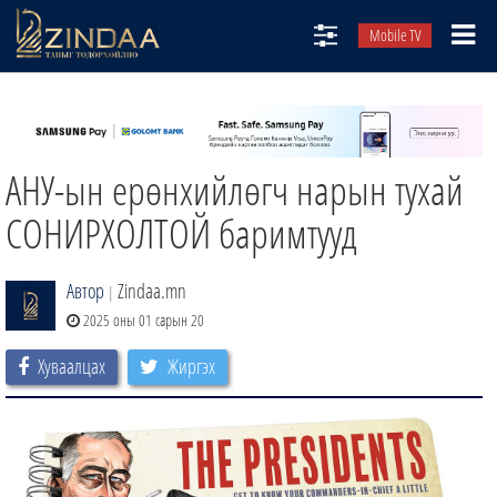
Mobile TV
НИЙТЛЭЛЧИД
ТВ8
АНУ-ын ерөнхийлөгч нарын тухай
ӨГЛӨӨНИЙ СОНИН
АУДИО ЗОХИОЛ
СОНИРХОЛТОЙ баримтууд
ЗИНДАА СЭТГҮҮЛ
Автор
Zindaa.mn
|
2025 оны 01 сарын 20
Хуваалцах
Жиргэх