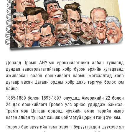
Доналд Трамп АНУ-ын ерөнхийлөгчийн албан тушаалд
дундаа завсарлагатайгаар хоёр бүрэн эрхийн хугацаанд
ажилласан болон ерөнхийлөгч нарын жагсаалтад хоёр
дугаар авсан Цагаан ордны хоёр дахь тэргүүн болох юм
байна.
1885-1889 болон 1893-1897 онуудад Америкийн 22 болон
24 дэх ерөнхийлөгч Гровер улс орноо удирдаж байжээ.
Трамп мөн Цагаан ордонд ирэхийн өмнө төрийн ямар
нэгэн албан тушаал хашиж байгаагүй цорын ганц хүн юм.
Тэрээр бас эрүүгийн гэмт хэрэгт буруутгагдан шүүхээс ял