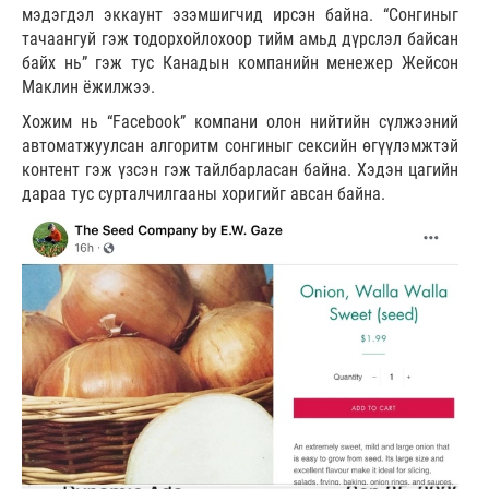
мэдэгдэл эккаунт эзэмшигчид ирсэн байна. “Сонгиныг
тачаангуй гэж тодорхойлохоор тийм амьд дүрслэл байсан
байх нь” гэж тус Канадын компанийн менежер Жейсон
Маклин ёжилжээ.
Хожим нь “Facebook” компани олон нийтийн сүлжээний
автоматжуулсан алгоритм сонгиныг сексийн өгүүлэмжтэй
контент гэж үзсэн гэж тайлбарласан байна. Хэдэн цагийн
дараа тус сурталчилгааны хоригийг авсан байна.