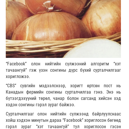
“Facebook” олон нийтийн сүлжээний алгоритм “хэт
тачаангуй” гэж үзэн сонгины дүрс бүхий сурталчилгааг
хоригложээ.
“CBS” сувгийн мэдээлснээр, хоригт өртсөн пост нь
Канадын фермийн сонгины сурталчилгаа гэнэ. Энэ нь
бүтээгдэхүүний төрөл, чанар болон сагсанд хийсэн хэд
хэдэн сонгины гэрэл зураг байжээ.
Сурталчилгааг олон нийтийн сүлжээнд байрлуулснаас
хойш хэдхэн минутын дараа “Facebook” хориглосон бөгөөд
гэрэл зураг “хэт тачаангуй” тул хориглосон гэсэн