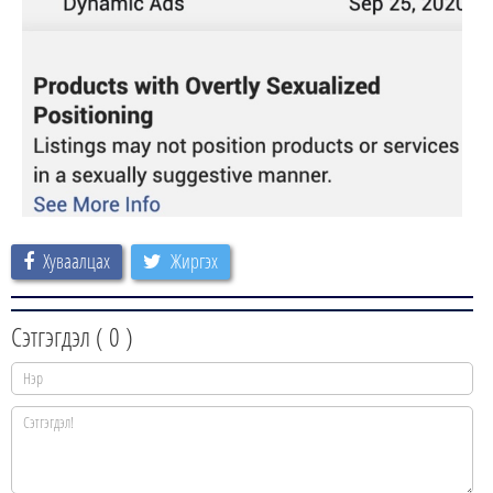
Хуваалцах
Жиргэх
Сэтгэгдэл (
0
)