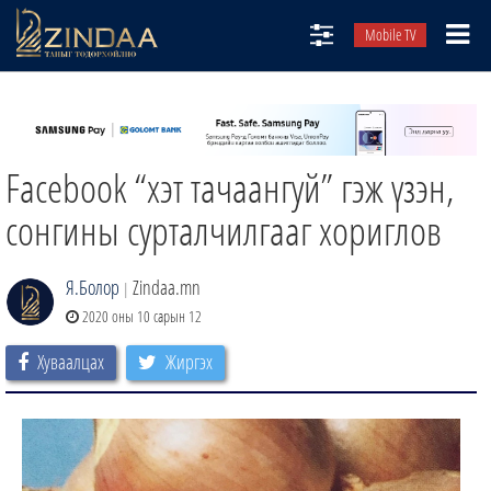
Mobile TV
НИЙТЛЭЛЧИД
ТВ8
Facebook “хэт тачаангуй” гэж үзэн,
ӨГЛӨӨНИЙ СОНИН
АУДИО ЗОХИОЛ
сонгины сурталчилгааг хориглов
ЗИНДАА СЭТГҮҮЛ
Я.Болор
Zindaa.mn
|
2020 оны 10 сарын 12
Хуваалцах
Жиргэх