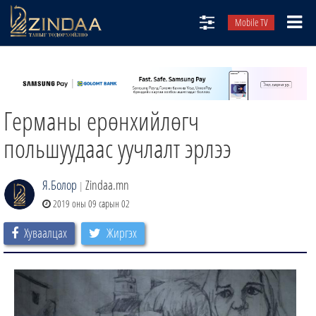
Mobile TV
НИЙТЛЭЛЧИД
ТВ8
Германы ерөнхийлөгч
ӨГЛӨӨНИЙ СОНИН
АУДИО ЗОХИОЛ
польшуудаас уучлалт эрлээ
ЗИНДАА СЭТГҮҮЛ
Я.Болор
Zindaa.mn
|
2019 оны 09 сарын 02
Хуваалцах
Жиргэх