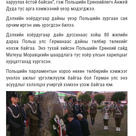
харуулах ёстой байсан”, гэж Польшийн Ерөнхийлөгч Анжей
Дуда тус арга хэмжээний үеэр мэдэгджээ.
Дэлхийн хоёрдугаар дайны үеэр Польшийн зургаан сая
орчим иргэн амь үрэгдсэн билээ.
Дэлхийн хоёрдугаар дайн дуссанаас хойш 80 жилийн
дараа Польш улс Германаас дайны төлбөр төлөхийг
нэхэж байгаа. Энэ тухай хийсэн Польшийн Ерөнхий сайд
Матеуш Моравцкийн шаардлага тус хоёр улсын харилцааг
хурцатгахад хүргэсэн.
Польшийн парламентын хороо нөхөн төлбөрийн хэмжээг
үнэлэх ажлыг үргэлжлүүлж байгаа бол Герман улс энэ
асуудлыг хэлэлцэх учиргүй хэмээн үзэж байгаа юм.