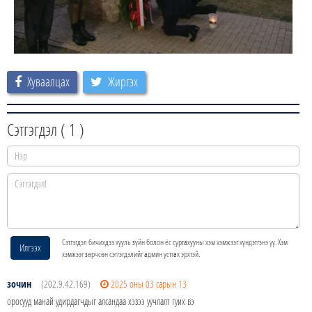
Хуваалцах
Жиргэх
Сэтгэгдэл (
1
)
Сэтгэгдэл бичихдээ хууль зүйн болон ёс суртахууны хэм хэмжээг хүндэтгэнэ үү. Хэм
Илгээх
хэмжээг зөрчсөн сэтгэгдэлийг админ устгах эрхтэй.
зочин
(202.9.42.169)
2025 оны 03 сарын 13
оросууд манай удирдагчдыг алсандаа хэзээ уучлалт гуих вэ