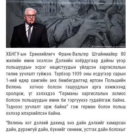
ХБНГУ-ын Ерөнхийлөгч Франк-Вальтер Штайнмайер 80
жилийн өмнө эхэлсэн Дэлхийн хоёрдугаар дайны үеэр
польшуудын эсрэг нацистуудын үйлдсэн харгислалын
төлөө уучлалт гуйжээ. Тэрбээр 1939 оны есдүгээр сарын
1-ний өдөр хамгийн анх бөмбөгдөлтөд өртсөн Польшийн
Велюнь хотноо болсон гашуудлын арга хэмжээнд
оролцож, үг хэлэхдээ “Германы харгислалын золиос
болсон польшуудын өмнө би тэргүүнээ гудайлгаж байна.
Тэднээс уучлалт эрж байна” гэж герман болон польш
хэлээр илэрхийлсэн байна.
“Велюнь хот дэлхий дахинд энэ дайн дэлхийг хамарсан
дайн, дүрэмгүй дайн, бүхнийг сөнөөж, устгах дайн болохыг