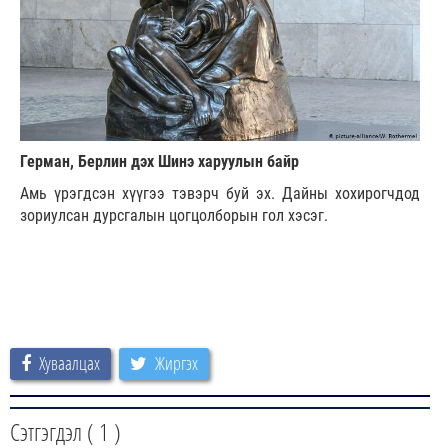
Герман, Берлин дэх Шинэ харуулын байр
Амь үрэгдсэн хүүгээ тэвэрч буй эх. Дайны хохирогчдод
зориулсан дурсгалын цогцолборын гол хэсэг.
Хуваалцах
Жиргэх
Сэтгэгдэл (
1
)