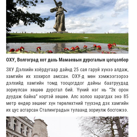
ОХУ, Волгоград хот дахь Мамаевын дурсгалын цогцолбор
ЗХУ Дэлхийн хоёрдугаар дайнд 25 сая гаруй хүнээ алдаж,
хамгийн их хохирол амссан. ОХУ-д мөн хэмжээгээрээ
дэлхийд хамгийн томд тооцогддог дайны баатруудад
зориулсан хөшөө дурсгал бий. Үүний нэг нь “Эх орон
дуудаж байна” нэртэй хөшөө. Алс холоо харагдах энэ 85
метр өндөр хөшөөг хүн төрөлөхтний түүхэнд дэх хамгийн
их цус асгарсан Сталинградын тулаанд зориулж босгожээ.