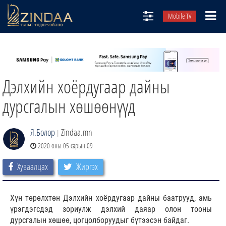
Mobile TV
НИЙТЛЭЛЧИД
ТВ8
Дэлхийн хоёрдугаар дайны
ӨГЛӨӨНИЙ СОНИН
АУДИО ЗОХИОЛ
дурсгалын хөшөөнүүд
ЗИНДАА СЭТГҮҮЛ
Я.Болор
Zindaa.mn
|
2020 оны 05 сарын 09
Хуваалцах
Жиргэх
Хүн төрөлхтөн Дэлхийн хоёрдугаар дайны баатрууд, амь
үрэгдэгсдэд зориулж дэлхий даяар олон тооны
дурсгалын хөшөө, цогцолборуудыг бүтээсэн байдаг.