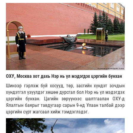
ОХУ, Москва хот дахь Нэр нь үл мэдэгдэх цэргийн бунхан
Шинээр гэрлэж буй хосууд, төр, засгийн хүндэт зочдын
хүндэтгэл үзүүлдэг хөшөө дурсгал бол Нэр нь үл мэдэгдэх
цэргийн бунхан. Цагийн зөрүүнээс шалтгаалан ОХУ-д
Ялалтын баярыг тавдугаар сарын 9-нд Улаан талбай дээр
цэргийн сүрт жагсаал хийж тэмдэглэдэг.