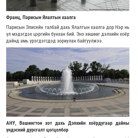
Франц, Парисын Ялалтын хаалга
Парисын Элисейн талбай дахь Ялалтын хаалга дор Нэр нь
үл мэдэгдэх цэргийн бунхан бий. Энэ хөшөөг дэлхийн хоёр
дайнд амь үрэгдэгсдэд зориулан байгуулжээ.
АНУ, Вашингтон хот дахь Дэлхийн хоёрдугаар дайны
үндэсний дурсгалт цогцолбор