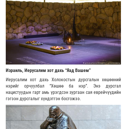
Израиль, Иерусалим хот дахь “Яад Вашем”
Иерусалим хот дахь Холокостын дурсгалын хөшөөний
нэрийг орчуулбал “Хөшөө ба нэр”. Энэ дурсгал
нацистуудын гарт амь үрэгдсэн зургаан сая еврейчүүдийн
гэгээн дурсгалыг хүндэтгэн босгожээ.