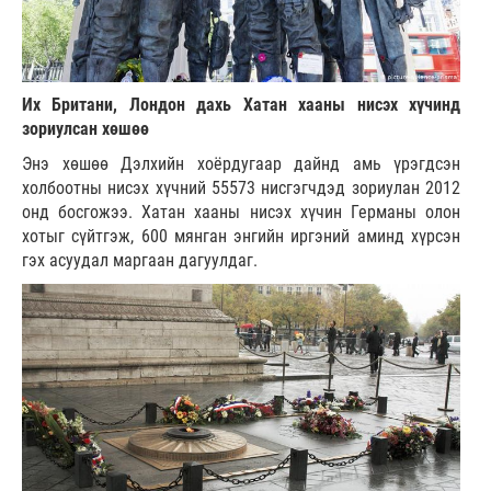
Их Британи, Лондон дахь Хатан хааны нисэх хүчинд
зориулсан хөшөө
Энэ хөшөө Дэлхийн хоёрдугаар дайнд амь үрэгдсэн
холбоотны нисэх хүчний 55573 нисгэгчдэд зориулан 2012
онд босгожээ. Хатан хааны нисэх хүчин Германы олон
хотыг сүйтгэж, 600 мянган энгийн иргэний аминд хүрсэн
гэх асуудал маргаан дагуулдаг.