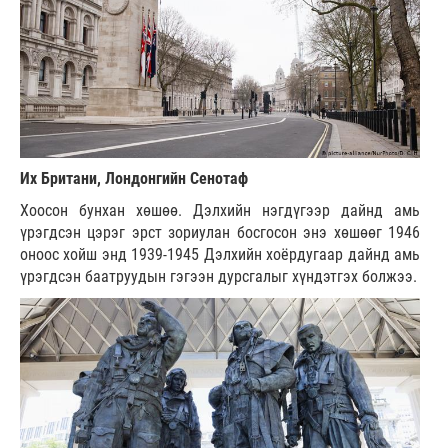
Их Британи, Лондонгийн Сенотаф
Хоосон бунхан хөшөө. Дэлхийн нэгдүгээр дайнд амь
үрэгдсэн цэрэг эрст зориулан босгосон энэ хөшөөг 1946
оноос хойш энд 1939-1945 Дэлхийн хоёрдугаар дайнд амь
үрэгдсэн баатруудын гэгээн дурсгалыг хүндэтгэх болжээ.