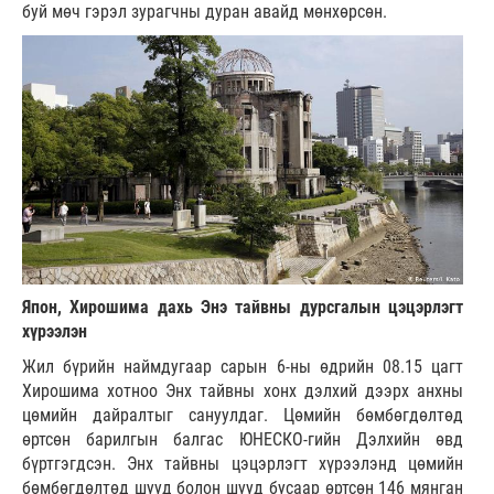
буй мөч гэрэл зурагчны дуран авайд мөнхөрсөн.
Япон, Хирошима дахь Энэ тайвны дурсгалын цэцэрлэгт
хүрээлэн
Жил бүрийн наймдугаар сарын 6-ны өдрийн 08.15 цагт
Хирошима хотноо Энх тайвны хонх дэлхий дээрх анхны
цөмийн дайралтыг сануулдаг. Цөмийн бөмбөгдөлтөд
өртсөн барилгын балгас ЮНЕСКО-гийн Дэлхийн өвд
бүртгэгдсэн. Энх тайвны цэцэрлэгт хүрээлэнд цөмийн
бөмбөгдөлтөд шууд болон шууд бусаар өртсөн 146 мянган