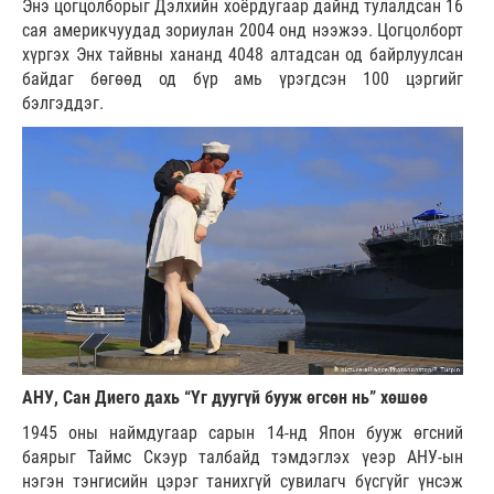
Энэ цогцолборыг Дэлхийн хоёрдугаар дайнд тулалдсан 16
сая америкчуудад зориулан 2004 онд нээжээ. Цогцолборт
хүргэх Энх тайвны хананд 4048 алтадсан од байрлуулсан
байдаг бөгөөд од бүр амь үрэгдсэн 100 цэргийг
бэлгэддэг.
АНУ, Сан Диего дахь “Үг дуугүй бууж өгсөн нь” хөшөө
1945 оны наймдугаар сарын 14-нд Япон бууж өгсний
баярыг Таймс Скэур талбайд тэмдэглэх үеэр АНУ-ын
нэгэн тэнгисийн цэрэг танихгүй сувилагч бүсгүйг үнсэж