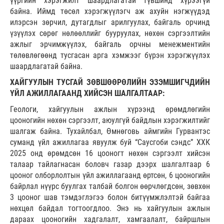
үүргийн хэрэгжилт шаардлагатай түвшинд хүрээгүй
байна. Иймд төсөл хэрэгжүүлэгч аж ахуйн нэгжүүдэд
илэрсэн зөрчил, дутагдлыг арилгуулах, байгаль орчинд
үзүүлэх сөрөг нөлөөллийг бууруулах, нөхөн сэргээлтийн
ажлыг эрчимжүүлэх, байгаль орчны менежментийн
төлөвлөгөөнд тусгасан арга хэмжээг бүрэн хэрэгжүүлэх
шаардлагатай байна.
ХАЙГУУЛЫН ТУСГАЙ ЗӨВШӨӨРӨЛИЙН ЭЗЭМШИГЧДИЙН
ҮЙЛ АЖИЛЛАГААНД ХИЙСЭН ШАЛГАЛТААР:
Геологи, хайгуулын ажлын хүрээнд өрөмдлөгийн
цооногийн нөхөн сэргээлт, аюулгүй байдлын хэрэгжилтийг
шалгаж байна. Тухайлбал, Өмнөговь аймгийн Гурвантэс
суманд үйл ажиллагаа явуулж буй “Саусгоби сэндс” ХХК
2025 онд өрөмдсөн 16 цооногт нөхөн сэргээлт хийсэн
талаар тайлагнасан боловч газар дээрх шалгалтаар 6
цооног олборлолтын үйл ажиллагаанд өртсөн, 6 цооногийн
байрлал нүүрс буулгах талбай болгон өөрчлөгдсөн, зөвхөн
3 цооног шав тэмдэглэгээ болон битүүмжлэлтэй байгаа
нөхцөл байдал тогтоогдлоо. Энэ нь хайгуулын ажлын
дараах цооногийн хадгалалт, хамгаалалт, байршлын