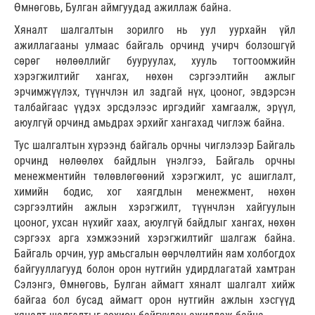
Өмнөговь, Булган аймгуудад ажиллаж байна.
Хяналт шалгалтын зорилго нь уул уурхайн үйл
ажиллагааны улмаас байгаль орчинд учирч болзошгүй
сөрөг нөлөөллийг бууруулах, хууль тогтоомжийн
хэрэгжилтийг хангах, нөхөн сэргээлтийн ажлыг
эрчимжүүлэх, түүнчлэн ил задгай нүх, цооног, эвдэрсэн
талбайгаас үүдэх эрсдэлээс иргэдийг хамгаалж, эрүүл,
аюулгүй орчинд амьдрах эрхийг хангахад чиглэж байна.
Тус шалгалтын хүрээнд байгаль орчны чиглэлээр Байгаль
орчинд нөлөөлөх байдлын үнэлгээ, Байгаль орчны
менежментийн төлөвлөгөөний хэрэгжилт, ус ашиглалт,
химийн бодис, хог хаягдлын менежмент, нөхөн
сэргээлтийн ажлын хэрэгжилт, түүнчлэн хайгуулын
цооног, ухсан нүхийг хаах, аюулгүй байдлыг хангах, нөхөн
сэргээх арга хэмжээний хэрэгжилтийг шалгаж байна.
Байгаль орчин, уур амьсгалын өөрчлөлтийн яам холбогдох
байгууллагууд болон орон нутгийн удирдлагатай хамтран
Сэлэнгэ, Өмнөговь, Булган аймагт хяналт шалгалт хийж
байгаа бол бусад аймагт орон нутгийн ажлын хэсгүүд