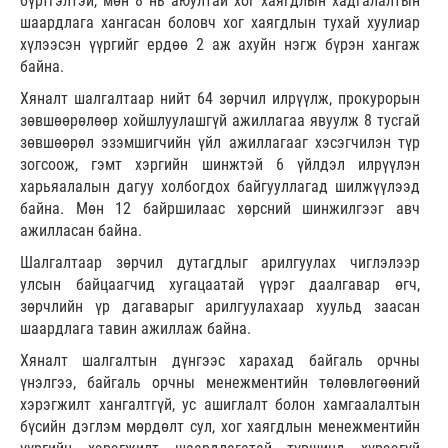
бүртгэлтэй, мөн 8 нь аюултай хог хаягдлын хадгалалтын
шаардлага хангасан боловч хог хаягдлын тухай хуулиар
хүлээсэн үүргийг ердөө 2 аж ахуйн нэгж бүрэн хангаж
байна.
Хяналт шалгалтаар нийт 64 зөрчил илрүүлж, прокурорын
зөвшөөрөлөөр хойшлуулашгүй ажиллагаа явуулж 8 тусгай
зөвшөөрөл эзэмшигчийн үйл ажиллагааг хэсэгчилэн түр
зогсоож, гэмт хэргийн шинжтэй 6 үйлдэл илрүүлэн
харьяалалын дагуу холбогдох байгууллагад шилжүүлээд
байна. Мөн 12 байршилаас хөрсний шинжилгээг авч
ажилласан байна.
Шалгалтаар зөрчил дутагдлыг арилгуулах чиглэлээр
улсын байцаагчид хугацаатай үүрэг даалгавар өгч,
зөрчлийн үр дагаварыг арилгуулахаар хуульд заасан
шаардлага тавин ажиллаж байна.
Хяналт шалгалтын дүнгээс харахад байгаль орчны
үнэлгээ, байгаль орчны менежментийн төлөвлөгөөний
хэрэгжилт хангалтгүй, ус ашиглалт болон хамгаалалтын
бүсийн дэглэм мөрдөлт сул, хог хаягдлын менежментийн