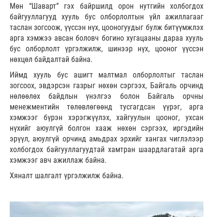
Мөн “Шаварт” гэх байршилд орон нутгийн холбогдох
байгууллагууд хууль бус олборлолтын үйл ажиллагааг
таслан зогсоож, үүссэн нүх, цооногуудыг булж битүүмжлэх
арга хэмжээ авсан боловч богино хугацааны дараа хууль
бус олборлолт үргэлжилж, шинээр нүх, цооног үүссэн
нөхцөл байдалтай байна.
Иймд хууль бус ашигт малтмал олборлолтыг таслан
зогсоох, эвдэрсэн газрыг нөхөн сэргээх, Байгаль орчинд
нөлөөлөх байдлын үнэлгээ болон Байгаль орчны
менежментийн төлөвлөгөөнд тусгагдсан үүрэг, арга
хэмжээг бүрэн хэрэгжүүлэх, хайгуулын цооног, ухсан
нүхийг аюулгүй болгон хааж нөхөн сэргээх, иргэдийн
эрүүл, аюулгүй орчинд амьдрах эрхийг хангах чиглэлээр
холбогдох байгууллагуудтай хамтран шаардлагатай арга
хэмжээг авч ажиллаж байна.
Хяналт шалгалт үргэлжилж байна.