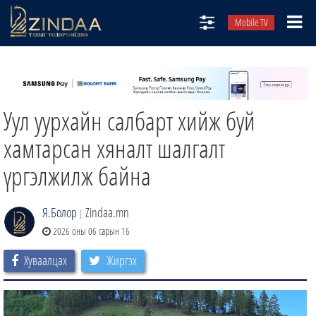
Mobile TV
НИЙТЛЭЛЧИД
ТВ8
Уул уурхайн салбарт хийж буй
ӨГЛӨӨНИЙ СОНИН
АУДИО ЗОХИОЛ
хамтарсан хяналт шалгалт
ЗИНДАА СЭТГҮҮЛ
үргэлжилж байна
Я.Болор
Zindaa.mn
|
2026 оны 06 сарын 16
Хуваалцах
Жиргэх