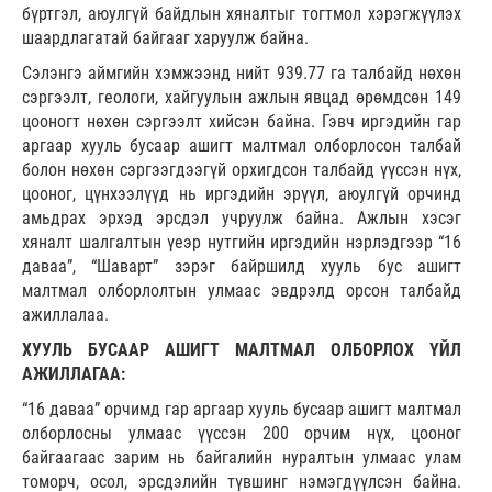
бүртгэл, аюулгүй байдлын хяналтыг тогтмол хэрэгжүүлэх
шаардлагатай байгааг харуулж байна.
Сэлэнгэ аймгийн хэмжээнд нийт 939.77 га талбайд нөхөн
сэргээлт, геологи, хайгуулын ажлын явцад өрөмдсөн 149
цооногт нөхөн сэргээлт хийсэн байна. Гэвч иргэдийн гар
аргаар хууль бусаар ашигт малтмал олборлосон талбай
болон нөхөн сэргээгдээгүй орхигдсон талбайд үүссэн нүх,
цооног, цүнхээлүүд нь иргэдийн эрүүл, аюулгүй орчинд
амьдрах эрхэд эрсдэл учруулж байна. Ажлын хэсэг
хяналт шалгалтын үеэр нутгийн иргэдийн нэрлэдгээр “16
даваа”, “Шаварт” зэрэг байршилд хууль бус ашигт
малтмал олборлолтын улмаас эвдрэлд орсон талбайд
ажиллалаа.
ХУУЛЬ БУСААР АШИГТ МАЛТМАЛ ОЛБОРЛОХ ҮЙЛ
АЖИЛЛАГАА:
“16 даваа” орчимд гар аргаар хууль бусаар ашигт малтмал
олборлосны улмаас үүссэн 200 орчим нүх, цооног
байгаагаас зарим нь байгалийн нуралтын улмаас улам
томорч, осол, эрсдэлийн түвшинг нэмэгдүүлсэн байна.