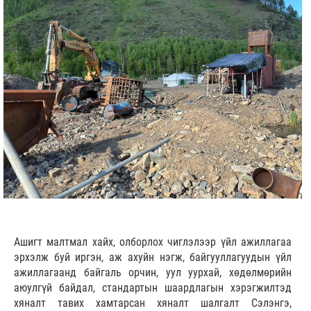
Ашигт малтмал хайх, олборлох чиглэлээр үйл ажиллагаа
эрхэлж буй иргэн, аж ахуйн нэгж, байгууллагуудын үйл
ажиллагаанд байгаль орчин, уул уурхай, хөдөлмөрийн
аюулгүй байдал, стандартын шаардлагын хэрэгжилтэд
хяналт тавих хамтарсан хяналт шалгалт Сэлэнгэ,