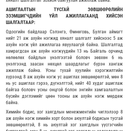
хяналт шалгалтыг зохион байгуулан ажиллаж байна.
АШИГЛАЛТЫН ТУСГАЙ ЗӨВШӨӨРӨЛИЙН
ЭЗЭМШИГЧДИЙН ҮЙЛ АЖИЛЛАГААНД ХИЙСЭН
ШАЛГАЛТААР:
Одоогийн байдлаар Сэлэнгэ, Өмнөговь, Булган аймагт
нийт 21 аж ахуйн нэгжид хяналт шалгалт хийснээс 5 аж
ахуйн нэгж үйл ажиллагаа явуулаагүй байна. Шалгалтад
хамрагдсан аж ахуйн нэгжүүдийн 13 нь Байгаль орчинд
нөлөөлөх байдлын үнэлгээтэй боловч зөвхөн 6 нь
үнэлгээнд заасан нөхцөл шаардлагыг бүрэн хангаж
ажиллаж байна. Усны тухай хуулийн хэрэгжилтийн
хүрээнд 8 аж ахуйн нэгж ус ашиглах зөвшөөрөлтэй, мөн 8
нь ус ашиглах гэрээ, дүгнэлттэй, нийт 40 худаг ашиглаж
байгаа боловч усны онцгой болон энгийн хамгаалалтын
бүсийн дэглэмийг цөөн тооны аж ахуйн нэгж мөрдөж
байна.
Химийн бодис, хог хаягдлын менежментийн чиглэлээр 8
аж ахуйн нэгж химийн хорт болон аюултай бодисын тусгай
зөвшөөрөлтэй, 8 нь аюултай хог хаягдлын үүсгэгчийн