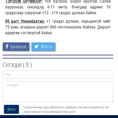
ТЭРЭЛЖ ОРЧМООР
:
Үүл багасна. Бороо орохгүй. Салхи
баруунаас секундэд 6-11 метр. Өчигдөр өдрөөс 10
градусаар сэрүүсэж +12...+14 градус дулаан байна.
05 цагт Улаанбаатар:
+1 градус дулаан, харьцангуй чийг
75 хувь, агаарын даралт 866 гектопаскаль байлаа. Даралт
өдөртөө тогтвортой байна.
Хуваалцах
Жиргэх
Сэтгэгдэл (
0
)
Сэтгэгдэл бичихдээ хууль зүйн болон ёс суртахууны хэм хэмжээг хүндэтгэнэ үү. Хэм
Илгээх
хэмжээг зөрчсөн сэтгэгдэлийг админ устгах эрхтэй.