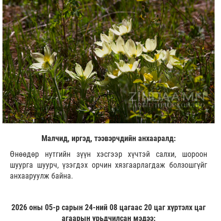
Малчид, иргэд, тээвэрчдийн анхааралд:
Өнөөдөр нутгийн зүүн хэсгээр хүчтэй салхи, шороон
шуурга шуурч, үзэгдэх орчин хязгаарлагдаж болзошгүйг
анхааруулж байна.
2026 оны 05-р сарын 24-ний 08 цагаас 20 цаг хүртэлх цаг
агаарын урьдчилсан мэдээ: