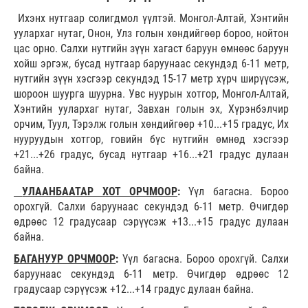
Ихэнх нутгаар солигдмол үүлтэй. Монгол-Алтай, Хэнтийн
уулархаг нутаг, Онон, Улз голын хөндийгөөр бороо, нойтон
цас орно. Салхи
нутгийн зүүн хагаст баруун өмнөөс баруун
хойш эргэж, бусад нутгаар баруунаас секундэд 6-11 метр,
нутгийн зүүн хэсгээр секундэд 15-17 метр хүрч ширүүсэж,
шороон шуурга шуурна. Увс нуурын хотгор, Монгол-Алтай,
Хэнтийн уулархаг нутаг, Завхан голын эх, Хүрэнбэлчир
орчим, Туул, Тэрэлж голын хөндийгөөр +10...+15 градус, Их
нууруудын хотгор, говийн бүс нутгийн өмнөд хэсгээр
+21...+26 градус, бусад нутгаар +16...+21 градус дулаан
байна.
УЛААНБААТАР ХОТ ОРЧМООР
:
Үүл багасна. Бороо
орохгүй. Салхи баруунаас секундэд 6-11 метр. Өчигдөр
өдрөөс 12 градусаар сэрүүсэж +13...+15 градус дулаан
байна.
БАГАНУУР ОРЧМООР
:
Үүл багасна. Бороо орохгүй. Салхи
баруунаас секундэд 6-11 метр. Өчигдөр өдрөөс 12
градусаар сэрүүсэж +12...+14 градус дулаан байна.