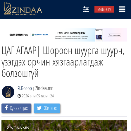
Mobile TV
НИЙТЛЭЛЧИД
ТВ8
ЦАГ АГААР| Шороон шуурга шуурч,
ӨГЛӨӨНИЙ СОНИН
АУДИО ЗОХИОЛ
үзэгдэх орчин хязгаарлагдаж
ЗИНДАА СЭТГҮҮЛ
болзошгүй
Я.Болор
Zindaa.mn
|
2026 оны 05 сарын 24
Хуваалцах
Жиргэх