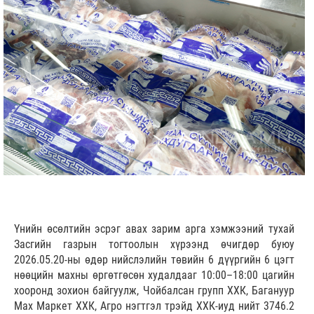
Үнийн өсөлтийн эсрэг авах зарим арга хэмжээний тухай
Засгийн газрын тогтоолын хүрээнд өчигдөр буюу
2026.05.20-ны өдөр нийслэлийн төвийн 6 дүүргийн 6 цэгт
нөөцийн махны өргөтгөсөн худалдааг 10:00–18:00 цагийн
хооронд зохион байгуулж, Чойбалсан групп ХХК, Багануур
Мах Маркет ХХК, Агро нэгтгэл трэйд ХХК-иуд нийт 3746.2