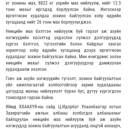
кг хонины мах, 8822 кг үхрийн мах нийлүүлж, нийт 12.5
тонн махыг иргэдэд борлуулсан байна. Ингэснээр
өргөтгөсөн худалдаа зохион байгуулсан хоёр өдрийн
хугацаанд нийт 26 тонн мах борлуулагджээ.
Нөөцийн мах бэлтгэн нийлүүлж буй гэрээт аж ахуйн
нэгжүүдийн хүсэлтэд үндэслэн сүлжээ дэлгүүрүүдэд
хүргэх бэлтгэл, түгээлтийн бэлэн байдлыг хангах
зорилгоор хоёр өдрийн хугацаанд дээрх өргөтгөсөн
худалдааг зохион байгуулсан байна. Мөн өчигдрөөс эхлэн
нөөцийн махыг сүлжээ дэлгүүрүүдээр дамжуулан
худалдаалж эхэлсэн.
Гэвч аж ахуйн нэгжүүдийн түгээлт, зохион байгуулалтын
үйл ажиллагаатай холбоотойгоор зарим худалдааны
цэгүүдэд махны нийлүүлэлт бүрэн бус, дутуу хүргэгдсэн
тохиолдол гарсан байна.
Иймд ХХААХҮЯ-ны сайд Ц.Идэрбат Улаанбаатар хотын
Захирагчийн ажлын албаны холбогдох албаныхныг
байлцуулан нөөцийн мах нийлүүлж буй аж ахуйн
нэгжүүдэд зохион байгуулалтын асуудалд онцгой анхаарч,