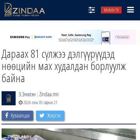
Mobile TV
НИЙТЛЭЛЧИД
ТВ8
Дараах 81 сүлжээ дэлгүүрүүдэд
ӨГЛӨӨНИЙ СОНИН
АУДИО ЗОХИОЛ
нөөцийн мах худалдан борлуулж
ЗИНДАА СЭТГҮҮЛ
байна
З.Энхлэн
Zindaa.mn
|
2026 оны 05 сарын 21
Хуваалцах
Жиргэх