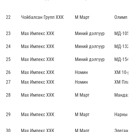
22
Чойбалсан Групп ХХК
М Март
Олимп х
23
Мах Импекс ХХК
Миний дэлгүүр
МД-105
24
Мах Импекс ХХК
Миний дэлгүүр
МД-132
25
Мах Импекс ХХК
Миний дэлгүүр
МД-154
26
Мах Импекс ХХК
Номин
ХМ 10-р 
27
Мах Импекс ХХК
Номин
ХМ Плаз
28
Мах Импекс ХХК
М Март
Мандах
29
Мах Импекс ХХК
М Март
Нарны х
30
Мах Импекс ХХК
М Март
Элеганс