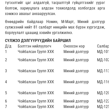
түгээлтийг цаг алдалгүй, тасралтгүй гүйцэтгэхийг үүрэг
болгож, хариуцлага алдсан тохиолдолд холбогдох арга
хэмжээ авахыг анхааруулсан.
Өнөөдрийн байдлаар Номин, М-Март, Миний дэлгүүр
сүлжээний нийт 81 салбарт нөөцийн мах бүрэн хүргэгдэж,
борлуулалт цаашид хэвийн үргэлжилнэ.
СҮЛЖЭЭ ДЭЛГҮҮРҮҮДИЙН БАЙРШИЛ
Д/д
Бэлтгэн нийлүүлэгч
Оноосон нэр
Салбар
1
Чойбалсан Групп ХХК
Миний дэлгүүр
МД-101
2
Чойбалсан Групп ХХК
Миний дэлгүүр
МД-102
3
Чойбалсан Групп ХХК
Миний дэлгүүр
МД-113
4
Чойбалсан Групп ХХК
Миний дэлгүүр
МД-116
5
Чойбалсан Групп ХХК
Миний дэлгүүр
МД-120
6
Чойбалсан Групп ХХК
Миний дэлгүүр
МД-122
7
Чойбалсан Групп ХХК
Миний дэлгүүр
МД-125