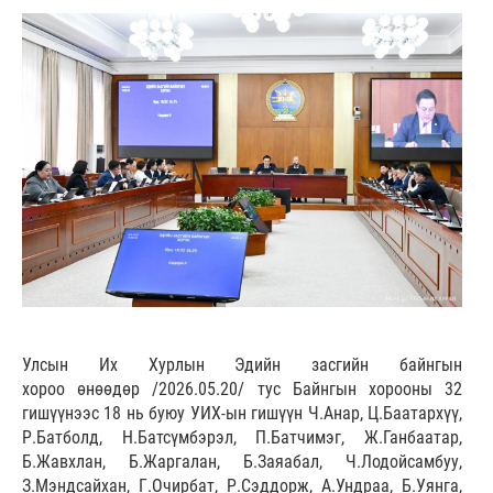
Улсын Их Хурлын Эдийн засгийн байнгын
хороо өнөөдөр /2026.05.20/ тус Байнгын хорооны 32
гишүүнээс 18 нь буюу УИХ-ын гишүүн Ч.Анар, Ц.Баатархүү,
Р.Батболд, Н.Батсүмбэрэл, П.Батчимэг, Ж.Ганбаатар,
Б.Жавхлан, Б.Жаргалан, Б.Заяабал, Ч.Лодойсамбуу,
З.Мэндсайхан, Г.Очирбат, Р.Сэддорж, А.Ундраа, Б.Уянга,