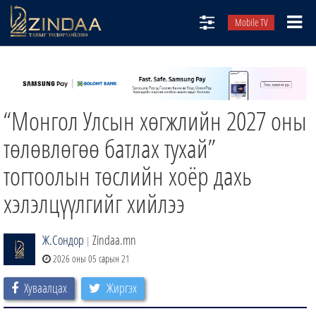
Mobile TV
НИЙТЛЭЛЧИД
ТВ8
“Монгол Улсын хөгжлийн 2027 оны
ӨГЛӨӨНИЙ СОНИН
АУДИО ЗОХИОЛ
төлөвлөгөө батлах тухай”
ЗИНДАА СЭТГҮҮЛ
тогтоолын төслийн хоёр дахь
хэлэлцүүлгийг хийлээ
Ж.Сондор
Zindaa.mn
|
2026 оны 05 сарын 21
Хуваалцах
Жиргэх