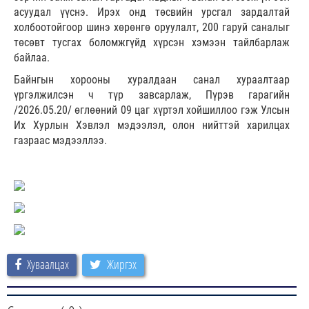
асуудал үүснэ. Ирэх онд төсвийн урсгал зардалтай
холбоотойгоор шинэ хөрөнгө оруулалт, 200 гаруй саналыг
төсөвт тусгах боломжгүйд хүрсэн хэмээн тайлбарлаж
байлаа.
Байнгын хорооны хуралдаан санал хураалтаар
үргэлжилсэн ч түр завсарлаж, Пүрэв гарагийн
/2026.05.20/ өглөөний 09 цаг хүртэл хойшиллоо гэж Улсын
Их Хурлын Хэвлэл мэдээлэл, олон нийттэй харилцах
газраас мэдээллээ.
Хуваалцах
Жиргэх