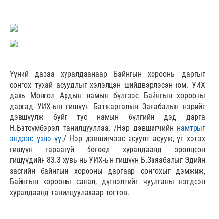
Үүний дараа хуралдаанаар Байнгын хорооны даргыг
сонгох тухай асуудлыг хэлэлцэн шийдвэрлэсэн юм. УИХ
дахь Монгол Ардын намын бүлгээс Байнгын хорооны
даргад УИХ-ын гишүүн Батжаргалын Заяабалын нэрийг
дэвшүүлж буйг тус намын бүлгийн дэд дарга
Н.Батсүмбэрэл танилцууллаа. /Нэр дэвшигчийн
намтрыг
эндээс
үзнэ үү.
/ Нэр дэвшигчээс асуулт асууж, үг хэлэх
гишүүн гараагүй бөгөөд хуралдаанд оролцсон
гишүүдийн 83.3 хувь нь УИХ-ын гишүүн Б.Заяабалыг Эдийн
засгийн байнгын хорооны даргаар сонгохыг дэмжиж,
Байнгын хорооны санал, дүгнэлтийг чуулганы нэгдсэн
хуралдаанд танилцуулахаар тогтов.