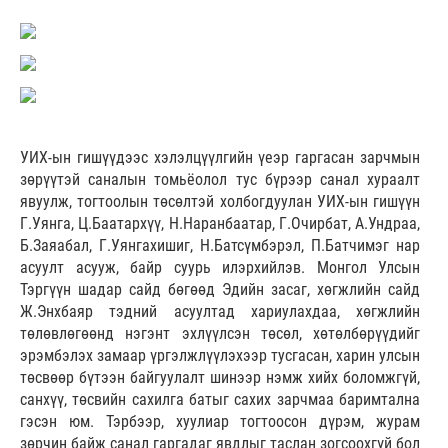
УИХ-ын гишүүдээс хэлэлцүүлгийн үеэр гаргасан зарчмын
зөрүүтэй саналын томьёолол тус бүрээр санал хураалт
явуулж, тогтоолын төсөлтэй холбогдуулан УИХ-ын гишүүн
Г.Уянга, Ц.Баатархүү, Н.Наранбаатар, Г.Очирбат, А.Ундраа,
Б.Заяабал, Г.Уянгахишиг, Н.Батсүмбэрэл, П.Батчимэг нар
асуулт асууж, байр суурь илэрхийлэв. Монгол Улсын
Тэргүүн шадар сайд бөгөөд Эдийн засаг, хөгжлийн сайд
Ж.Энхбаяр тэдний асуултад хариулахдаа, хөгжлийн
төлөвлөгөөнд нэгэнт эхлүүлсэн төсөл, хөтөлбөрүүдийг
эрэмбэлэх замаар үргэлжлүүлэхээр тусгасан, харин улсын
төсвөөр бүтээн байгуулалт шинээр нэмж хийх боломжгүй,
санхүү, төсвийн сахилга батыг сахих зарчмаа баримтална
гэсэн юм. Тэрбээр, хуулиар тогтоосон дүрэм, журам
зөрчин байж санал гаргадаг явдлыг таслан зогсоохгүй бол