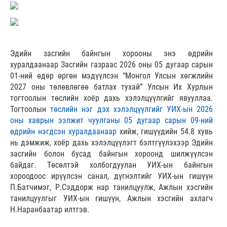
Эдийн засгийн байнгын хорооны энэ өдрийн
хуралдаанаар Засгийн газраас 2026 оны 05 дугаар сарын
01-ний өдөр өргөн мэдүүлсэн “Монгол Улсын хөгжлийн
2027 оны төлөвлөгөө батлах тухай” Улсын Их Хурлын
тогтоолын төслийн хоёр дахь хэлэлцүүлгийг явууллаа.
Тогтоолын
төслийн нэг дэх хэлэлцүүлгийг УИХ-ын 2026
оны хаврын ээлжит чуулганы 05 дугаар сарын 09-ний
өдрийн нэгдсэн хуралдаанаар
хийж, гишүүдийн 54.8 хувь
нь дэмжиж, хоёр дахь хэлэлцүүлэгт бэлтгүүлэхээр Эдийн
засгийн болон бусад байнгын хороонд шилжүүлсэн
байдаг. Төсөлтэй холбогдуулан УИХ-ын байнгын
хороодоос ирүүлсэн санал, дүгнэлтийг УИХ-ын гишүүн
П.Батчимэг, Р.Сэддорж нар танилцуулж, Ажлын хэсгийн
танилцуулгыг УИХ-ын гишүүн, Ажлын хэсгийн ахлагч
Н.Наранбаатар илтгэв.