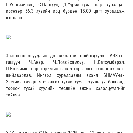
Г.Уянгахишиг, С.Цэнгүүн, Д.Үүрийнтуяа нар хүрэлцэн
ирснээр 56.3 хувийн ирц бүрдэн 15.00 цагт хуралдаж
эхэллээ.
Хэлэлцэх асуудлын дараалалтай холбогдуулан УИХ-ын
гишүүн Ч.Анар, Ч.Лодойсамбуу, Н.Батсүмбэрэл,
П.Батчимэг нар горимын санал гаргасныг санал хурааж
шийдвэрлэв. Ингээд хуралдааны эхэнд БНМАУ-ын
Засгийн газарт эрх олгох тухай хууль хүчингүй болсонд
тооцох тухай хуулийн төслийн анхны хэлэлцүүлгийг
хийлээ.
УИХ-ын гишүүн С.Цэнгүүнээс 2025 оны 12 дугаар сарын