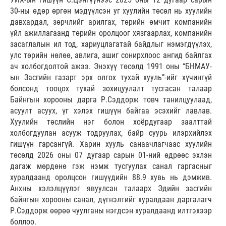
30-ны өдөр өргөн мэдүүлсэн уг хуулийн төсөл нь хуулийн
давхардал, зөрчлийг арилгах, төрийн өмчит компанийн
үйл ажиллагаанд төрийн оролцоог хязгаарлах, компанийн
засаглалын ил тод, хариуцлагатай байдлыг нэмэгдүүлэх,
улс төрийн нөлөө, авлига, ашиг сонирхлоос ангид байлгах
ач холбогдолтой ажээ. Энэхүү төсөлд 1991 оны “БНМАУ-
ын Засгийн газарт эрх олгох тухай хууль”-ийг хүчингүй
болсонд тооцох тухай зохицуулалт тусгасан талаар
Байнгын хорооны дарга Р.Сэддорж товч танилцуулаад,
асуулт асуух, үг хэлэх гишүүн байгаа эсэхийг лавлав.
Хуулийн төслийн нэг болон хоёрдугаар заалттай
холбогдуулан асууж тодруулах, байр суурь илэрхийлэх
гишүүн гарсангүй. Харин хууль санаачлагчаас хуулийн
төсөлд 2026 оны 07 дугаар сарын 01-ний өдрөөс эхлэн
дагаж мөрдөнө гэж нэмж тусгуулах санал гаргасныг
хуралдаанд оролцсон гишүүдийн 88.9 хувь нь дэмжив.
Анхны хэлэлцүүлэг явуулсан талаарх Эдийн засгийн
байнгын хорооны санал, дүгнэлтийг хуралдаан даргалагч
Р.Сэддорж өөрөө чуулганы нэгдсэн хуралдаанд илтгэхээр
боллоо.