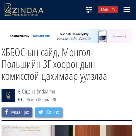
Mobile TV
НИЙТЛЭЛЧИД
ТВ8
ХББОС-ын сайд, Монгол-
ӨГЛӨӨНИЙ СОНИН
АУДИО ЗОХИОЛ
Польшийн ЗГ хоорондын
ЗИНДАА СЭТГҮҮЛ
комисстой цахимаар уулзлаа
Б.Сэцэн
Zindaa.mn
|
2026 оны 05 сарын 20
Хуваалцах
Жиргэх