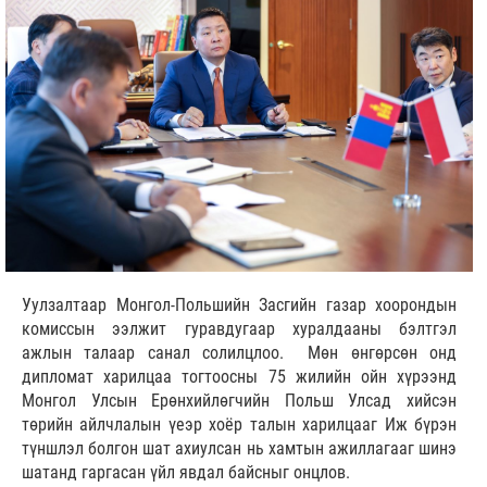
Уулзалтаар Монгол-Польшийн Засгийн газар хоорондын
комиссын ээлжит гуравдугаар хуралдааны бэлтгэл
ажлын талаар санал солилцлоо. Мөн өнгөрсөн онд
дипломат харилцаа тогтоосны 75 жилийн ойн хүрээнд
Монгол Улсын Ерөнхийлөгчийн Польш Улсад хийсэн
төрийн айлчлалын үеэр хоёр талын харилцааг Иж бүрэн
түншлэл болгон шат ахиулсан нь хамтын ажиллагааг шинэ
шатанд гаргасан үйл явдал байсныг онцлов.