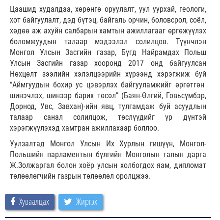
Цаашид худалдаа, хөрөнгө оруулалт, уул уурхай, геологи,
хот байгуулалт, дэд бүтэц, байгаль орчин, боловсрол, соёл,
хөдөө аж ахуйн салбарын хамтын ажиллагааг өргөжүүлэх
боломжуудын талаар мэдээлэл солилцов. Түүнчлэн
Монгол Улсын Засгийн газар, Бүгд Найрамдах Польш
Улсын Засгийн газар хооронд 2017 онд байгуулсан
Нөхцөлт зээлийн хэлэлцээрийн хүрээнд хэрэгжиж буй
“Аймгуудын бохир ус цэвэрлэх байгууламжийг өргөтгөн
шинэчлэх, шинээр барих төсөл” (Баян-Өлгий, Говьсүмбэр,
Дорнод, Увс, Завхан)-ийн явц, тулгамдаж буй асуудлын
талаар санал солилцож, төслүүдийг үр дүнтэй
хэрэгжүүлэхэд хамтран ажиллахаар боллоо.
Уулзалтад Монгол Улсын Их Хурлын гишүүн, Монгол-
Польшийн парламентын бүлгийн Монголын талын дарга
Ж.Золжаргал болон хоёр улсын холбогдох яам, дипломат
төлөөлөгчийн газрын төлөөлөл оролцжээ.
Хуваалцах
Жиргэх