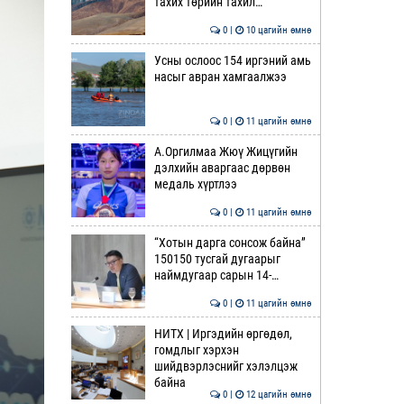
тахих төрийн тахил…
0 |
10 цагийн өмнө
Усны ослоос 154 иргэний амь
насыг авран хамгаалжээ
0 |
11 цагийн өмнө
А.Оргилмаа Жюү Жицүгийн
дэлхийн аваргаас дөрвөн
медаль хүртлээ
0 |
11 цагийн өмнө
“Хотын дарга сонсож байна”
150150 тусгай дугаарыг
наймдугаар сарын 14-…
0 |
11 цагийн өмнө
НИТХ | Иргэдийн өргөдөл,
гомдлыг хэрхэн
шийдвэрлэснийг хэлэлцэж
байна
0 |
12 цагийн өмнө