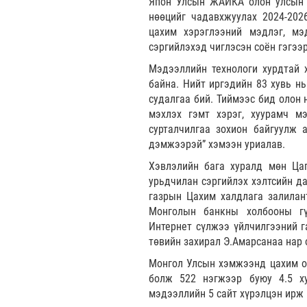
Япон Улсын ЖАЙКА олон улсын б
нөөцийг чадавхжуулах 2024-202
цахим хэрэглээний мэдлэг, мэ
сэргийлэхэд чиглэсэн соён гэгээ
Мэдээллийн технологи хурдтай 
байна. Нийт иргэдийн 83 хувь н
судалгаа бий. Тиймээс бид олон 
мэхлэх гэмт хэрэг, хуурамч мэ
сурталчилгаа зохион байгуулж 
дэмжээрэй” хэмээн уриалав.
Хэвлэлийн бага хуралд мөн Цаг
урьдчилан сэргийлэх хэлтсийн да
газрын Цахим халдлага залилант
Монголын банкны холбооны гү
Интернет сүлжээ үйлчилгээний г
төвийн захирал Э.Амарсанаа нар 
Монгол Улсын хэмжээнд цахим ор
болж 522 нэгжээр буюу 4.5 ху
мэдээллийн 5 сайт хүрэлцэн ирж