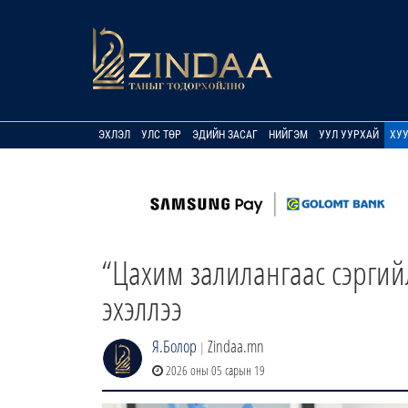
ЭХЛЭЛ
УЛС ТӨР
ЭДИЙН ЗАСАГ
НИЙГЭМ
УУЛ УУРХАЙ
ХУ
“Цахим залилангаас сэргий
эхэллээ
Я.Болор
Zindaa.mn
|
2026 оны 05 сарын 19