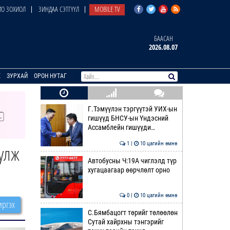
О ЗОХИОЛ
ЗИНДАА СЭТГҮҮЛ
MOBILE TV
БААСАН
2026.08.07
E
ЗУРХАЙ
ОРОН НУТАГ
Г.Тэмүүлэн тэргүүтэй УИХ-ын
гишүүд БНСУ-ын Үндэсний
Ассамблейн гишүүди…
1 |
10 цагийн өмнө
улж
Автобусны Ч:19А чиглэлд түр
хугацаагаар өөрчлөлт орно
0 |
10 цагийн өмнө
ргэх
С.Бямбацогт төрийг төлөөлөн
Сутай хайрхны тэнгэрийг