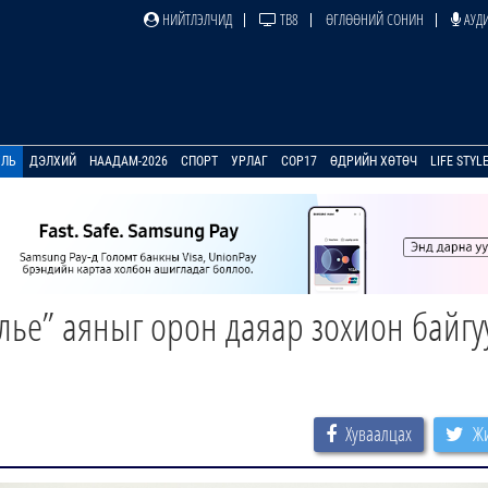
НИЙТЛЭЛЧИД
ТВ8
ӨГЛӨӨНИЙ СОНИН
АУДИ
УЛЬ
ДЭЛХИЙ
НААДАМ-2026
СПОРТ
УРЛАГ
COP17
ӨДРИЙН ХӨТӨЧ
LIFE STYL
лье” аяныг орон даяар зохион байгу
Хуваалцах
Жи