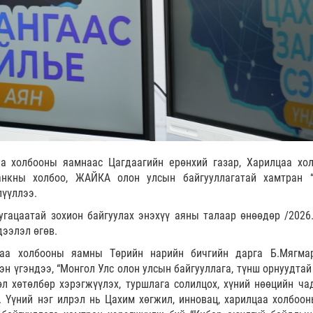
аа холбооны яамнаас Цагдаагийн ерөнхий газар, Харилцаа хо
анкны холбоо, ЖАЙКА олон улсын байгууллагатай хамтран 
лүүллээ.
гацаатай зохион байгуулах энэхүү аяны талаар өнөөдөр /2026.
дээлэл өгөв.
цаа холбооны яамны Төрийн нарийн бичгийн дарга Б.Мягма
эн үгэндээ, “Монгол Улс олон улсын байгууллага, түнш орнуудтай
л хөтөлбөр хэрэгжүүлэх, туршлага солилцох, хүний нөөцийн ча
 Үүний нэг илрэл нь Цахим хөгжил, инновац, харилцаа холбоон