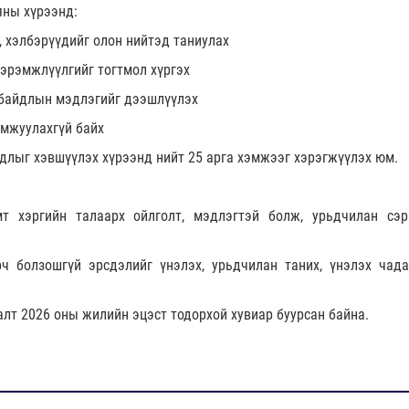
яны хүрээнд:
, хэлбэрүүдийг олон нийтэд таниулах
сэрэмжлүүлгийг тогтмол хүргэх
 байдлын мэдлэгийг дээшлүүлэх
амжуулахгүй байх
длыг хэвшүүлэх хүрээнд нийт 25 арга хэмжээг хэрэгжүүлэх юм.
т хэргийн талаарх ойлголт, мэдлэгтэй болж, урьдчилан сэр
рч болзошгүй эрсдэлийг үнэлэх, урьдчилан таних, үнэлэх чад
алт 2026 оны жилийн эцэст тодорхой хувиар буурсан байна.