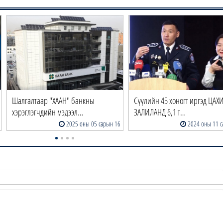
Шалгалтаар "ХААН" банкны
Сүүлийн 45 хоногт иргэд ЦА
хэрэглэгчдийн мэдээл…
ЗАЛИЛАНД 6,1 т…
2025 оны 05 сарын 16
2024 оны 11 с