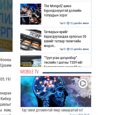
The MongolZ шинэ
бүрэлдэхүүнтэй дэлхийн
топуудын эсрэг
0 |
12 цагийн өмнө
Татварын өрийг
барагдуулахдаа орлогын 30
хувийг татвар төлөгчийн
мэдэл…
0 |
12 цагийн өмнө
“Туул усан цогцолбор”
лбооны
төслийн I шатны ТЭЗҮ-ийг
“Цахим
боловсруулах ажил 90 ху…
MOBILE TV
0 |
13 цагийн өмнө
05.19/
Нийслэлийн иргэдийн
Төлөөлөгчдийн Хурлын
рнаран
Ээлжит VIII хуралдаан
эхэллээ
 Кибер
0 |
13 цагийн өмнө
давхыг
Хар тамхи допаминтай ямар хамааралтай вэ?
ы яам,
ТОО | Гадаад валютын нөөц
7.9 тэрбум ам.доллар давлаа
Бусад
| 2026-08-05