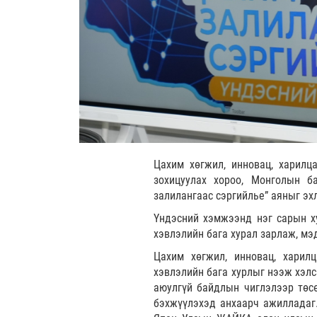
Цахим хөгжил, инновац, харилц
зохицуулах хороо, Монголын б
залилангаас сэргийлье” аяныг эх
Үндэсний хэмжээнд нэг сарын ху
хэвлэлийн бага хурал зарлаж, мэ
Цахим хөгжил, инновац, харил
хэвлэлийн бага хурлыг нээж хэлс
аюулгүй байдлын чиглэлээр төсө
бэхжүүлэхэд анхаарч ажилладаг.