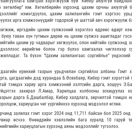
айгууллага хамтран хэрэгжүүлж буй “Кибер аюулгүй байдлын
6 хөтөлбөр” юм. Хөтөлбөрийн хүрээнд цахим орчны аюулгүй б
дээллийг нэмэгдүүлэх, цахим залилангийн гэмт хэргээс урь
рүүлэх арга хэмжээнүүдийг тодорхой үе шаттай авч хэрэгжүүлж б
хөгжиж, иргэдийн цахим сүлжээний хэрэглээ өдрөөс өдөрт нэ
ь буюу таван хүн тутмын дөрөв нь цахим сүлжээ ашигладаг гэсэ
нийтийн цахим ур чадварыг хөгжүүлэх, олон нийтийн сүлжээнд з
дээллээс өөрийгөө болон гэр бүлээ хамгаалах чиглэлээр су
ажилладаг. Та бүхэн “Цахим залилангаас сэргийлье” үндэсний
даагийн ерөнхий газрын урьдчилан сэргийлэх албаны Гэмт х
рга, цагдаагийн дэд хурандаа Б.Өсөхбаяр, Кибер гэмт хэрэгтэй 
ай тэмцэх хариу арга хэмжээний хэлтсийн дарга, хошууч Э.Ба
йцэтгэх захирал Л.Амар, Харилцаа холбооны зохицуулах х
азрын дарга Б.Дашбалбар, Кибер халдлага, зөрчилтэй тэмцэх н
оролцож, хариуцсан чиг үүргийнхээ хүрээнд мэдээлэл өглөө.
чинд залилах гэмт хэрэг 2024 онд 11,711 байсан бол 2025 онд 
виар өсчээ. Өнөөдрийн хэвлэлийн бага хуралд 10 гаруй те
 нийгмийн хариуцлагын хүрээнд аяны мэдээллийг түгээлээ.