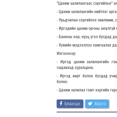
“Цахим залилангаас сэргийлье” а
- Цахим залилангийн нийтлэг арга
- Урьдчилан сэргийлэх зөвлөмж, 
- Иргэдийн цахим орчны аюулгүй
- Банкны нэр, нууц үгээ бусдад д
- Хувийн мэдээллээ хамгаалах да
Ингэснээр:
- Иргэд цахим залилангийн гэм
чадавхад суралцана.
- Иргэд өөрт болон бусдад учи
болно.
- Цахим залилах гэмт хэргийн гар
Хуваалцах
Жиргэх