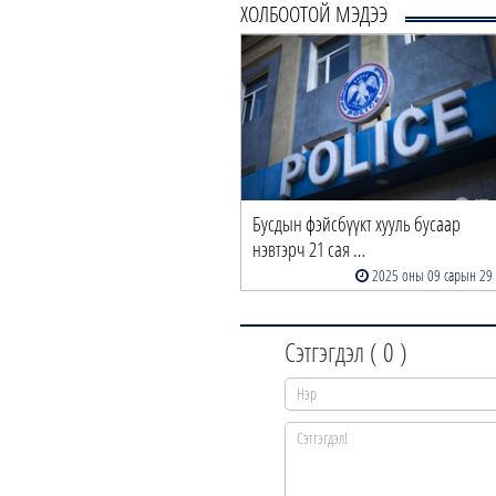
ХОЛБООТОЙ МЭДЭЭ
Бусдын фэйсбүүкт хууль бусаар
нэвтэрч 21 сая …
2025 оны 09 сарын 29
Сэтгэгдэл (
0
)