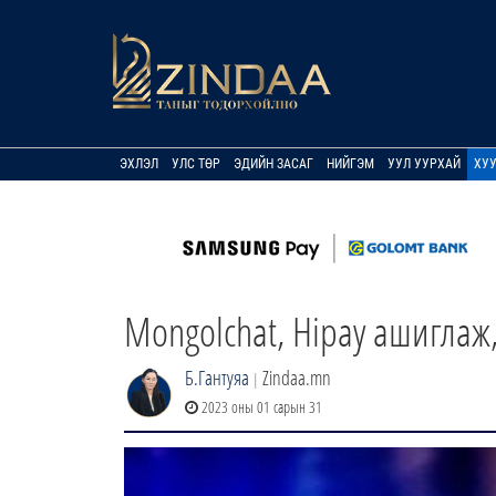
ЭХЛЭЛ
УЛС ТӨР
ЭДИЙН ЗАСАГ
НИЙГЭМ
УУЛ УУРХАЙ
ХУ
Mongolchat, Hipay ашиглаж,
Б.Гантуяа
Zindaa.mn
|
2023 оны 01 сарын 31