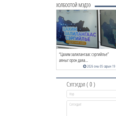
ХОЛБООТОЙ МЭДЭЭ
“Цахим залилангаас сэргийлье”
аяныг орон даяа…
2026 оны 05 сарын 19
Сэтгэгдэл (
0
)