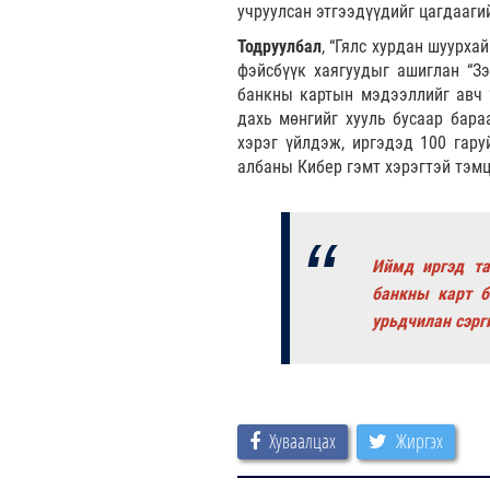
учруулсан этгээдүүдийг цагдааги
Тодруулбал
, “Гялс хурдан шуурхай
фэйсбүүк хаягуудыг ашиглан “Зэ
банкны картын мэдээллийг авч “
дахь мөнгийг хууль бусаар бара
хэрэг үйлдэж, иргэдэд 100 гару
албаны Кибер гэмт хэрэгтэй тэмц
Иймд иргэд та
банкны карт б
урьдчилан сэрг
Хуваалцах
Жиргэх