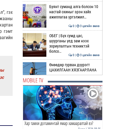
Буянт суманд алга болсон 10
настай охиныг эрэн хайх
л”, гэх
ажиллагаа үргэлжил…
лжааны
картан
0 |
3 цагийн өмнө
р гэмт
ОБЕГ | Бүх сумд цас,
аагийн
шуурганы үед зам нээх
зориулалтын техниктэй
болсо…
0 |
3 цагийн өмнө
Өнөөдөр гурван дүүрэгт
ны
ЦАХИЛГААН ХЯЗГААРЛАНА
эс
MOBILE TV
0 |
4 цагийн өмнө
Идэр, Тэс, Эг, Үүр голын
хөндийгөөр дуу цахилгаантай
аадар бороо орно
0 |
4 цагийн өмнө
Хар тамхи допаминтай ямар хамааралтай вэ?
ӨРНИЙН ЗУРХАЙ |
Ихрийнхний эрч хүч, авьяас
Бусад
| 2026-08-05