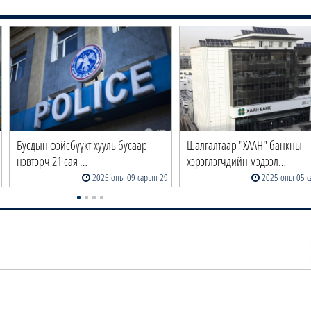
Бусдын фэйсбүүкт хууль бусаар
Шалгалтаар "ХААН" банкны
нэвтэрч 21 сая …
хэрэглэгчдийн мэдээл…
2025 оны 09 сарын 29
2025 оны 05 с