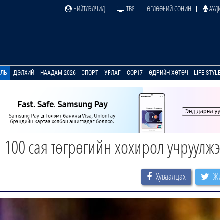
НИЙТЛЭЛЧИД
ТВ8
ӨГЛӨӨНИЙ СОНИН
АУДИ
УЛЬ
ДЭЛХИЙ
НААДАМ-2026
СПОРТ
УРЛАГ
COP17
ӨДРИЙН ХӨТӨЧ
LIFE STYL
 100 сая төгрөгийн хохирол учруулжэ
Хуваалцах
Жи