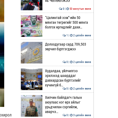
нь ЧӨЛӨӨЛЖЭЭ
0 |
50 минутын өмнө
“Цалинтай ээж”-ийн 50
мянган төгрөгийг 500 мянга
болгох өргөдлийг дахи…
1 |
2 цагийн өмнө
Долоодугаар сард 709,503
зөрчил бүртгэгджээ
0 |
2 цагийн өмнө
Худалдаа, үйлчилгээ
эрхлэхэд шаарддаг
давхардсан бүртгэлийг
хүчингүй б…
0 |
2 цагийн өмнө
Хилчин байлдагч галын
аюулаас нэг өрх айлыг
урьдчилан сэргийлж,
аварчэ…
охирол
0 |
3 цагийн өмнө