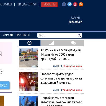
О ЗОХИОЛ
ЗИНДАА СЭТГҮҮЛ
MOBILE TV
БААСАН
2026.08.07
E
ЗУРХАЙ
ОРОН НУТАГ
АИ92 бензин авсан иргэдийн
14 хувь буюу 7000 гаруй
иргэн тухайн өдрөө …
0 |
10 минутын өмнө
э
Жолоодох эрхгүй үедээ
согтуугаар тээврийн хэрэгсэл
жолоодсон 7 гэмт хэ…
ргэх
0 |
29 минутын өмнө
Ноцтой зөрчил гаргасан
автобусны жолоочийг ажлаас