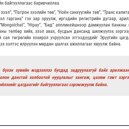
йн байгууллагаас баривчиллаа.
 зээл”, “Патрон зээлийн төв”, “Ноён санхүүгийн төв”, “Транс капита
эл гаргана” гэх зар оруулж, иргэдийн регистрийн дугаар, ари
Mongolchat”, “Hipay”, “Бид” аппликейшнээр дамжуулан банкны 
аны төлбөр хийх, зээл авах, бусдын дансанд шилжүүлэх зэргээ
й сая төгрөгийн хохирол учруулсан этгээдүүдийг Эрүүгийн цагд
эх хэлтэс илрүүлэн мөрдөн шалгах ажиллагааг явуулж байна.
 бүхэн хувийн мэдээллээ бусдад задруулахгүй байх арилжаа
олон данстай холбоотой нууцлалыг хангаж, цахим гэмт хэргэ
ийлэхийг цагдаагийг байгууллагаас сэрэмжүүлж байна.