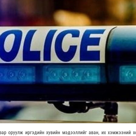
зар оруулж иргэдийн хувийн мэдээллийг аван, их хэмжээний х