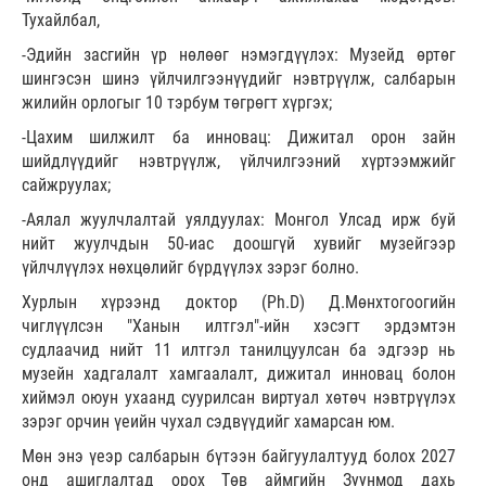
Тухайлбал,
-Эдийн засгийн үр нөлөөг нэмэгдүүлэх: Музейд өртөг
шингэсэн шинэ үйлчилгээнүүдийг нэвтрүүлж, салбарын
жилийн орлогыг 10 тэрбум төгрөгт хүргэх;
-Цахим шилжилт ба инновац: Дижитал орон зайн
шийдлүүдийг нэвтрүүлж, үйлчилгээний хүртээмжийг
сайжруулах;
-Аялал жуулчлалтай уялдуулах: Монгол Улсад ирж буй
нийт жуулчдын 50-иас доошгүй хувийг музейгээр
үйлчлүүлэх нөхцөлийг бүрдүүлэх зэрэг болно.
Хурлын хүрээнд доктор (Ph.D) Д.Мөнхтогоогийн
чиглүүлсэн "Ханын илтгэл"-ийн хэсэгт эрдэмтэн
судлаачид нийт 11 илтгэл танилцуулсан ба эдгээр нь
музейн хадгалалт хамгаалалт, дижитал инновац болон
хиймэл оюун ухаанд суурилсан виртуал хөтөч нэвтрүүлэх
зэрэг орчин үеийн чухал сэдвүүдийг хамарсан юм.
Мөн энэ үеэр салбарын бүтээн байгуулалтууд болох 2027
онд ашиглалтад орох Төв аймгийн Зуунмод дахь