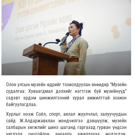
Олон улсын музейн өдрийг тохиолдуулан өнөөдөр “Музейн
судалгаа: Хуваагдмал дэлхийг нэгтгэж буй музейнүүд”
сэдэвт эрдэм шинжилгээний хурал амжилттай зохион
байгуулагдлаа.
Хурлыг нээж Соёл, спорт, аялал жуулчлал, залуучуудын
сайд Ж.Алдаржавхлан мэндчилгээ дэвшүүлж, музейн
салбарын хөгжлийг шинэ шатанд гаргахад гурван үндсэн
чиглэлд онцгойлон анхаарч ажиллахаа мэдэгдэв.