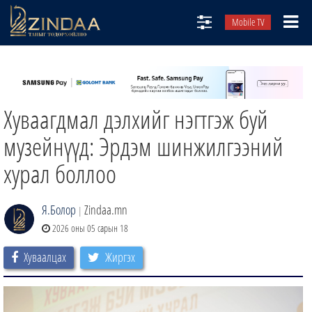
Mobile TV
НИЙТЛЭЛЧИД
ТВ8
Хуваагдмал дэлхийг нэгтгэж буй
ӨГЛӨӨНИЙ СОНИН
АУДИО ЗОХИОЛ
музейнүүд: Эрдэм шинжилгээний
ЗИНДАА СЭТГҮҮЛ
хурал боллоо
Я.Болор
Zindaa.mn
|
2026 оны 05 сарын 18
Хуваалцах
Жиргэх