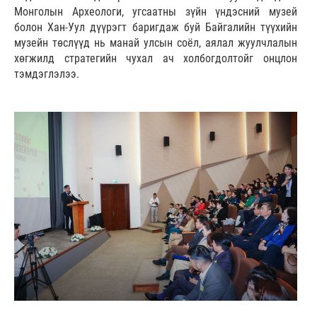
Монголын Археологи, угсаатны зүйн үндэсний музей
болон Хан-Уул дүүрэгт баригдаж буй Байгалийн түүхийн
музейн төслүүд нь манай улсын соёл, аялал жуулчлалын
хөгжилд стратегийн чухал ач холбогдолтойг онцлон
тэмдэглэлээ.