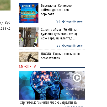
Барселона | Солилцоо
наймаа дагасан том
өөрчлөлт
0 |
19 цагийн өмнө
эд Хүй
лдаанд
Сэлэнгэ аймагт 70 МВт-ын
дулааны цахилгаан станц
ирэх сард ашиглалтад …
0 |
20 цагийн өмнө
ДОХИО | Газрын тосны ханш
өсөж эхэллээ
MOBILE TV
0 |
20 цагийн өмнө
Шатахуун дамлан борлуулсан
хоёр зөрчлийг илрүүлэн
шалгаж байна
1 |
20 цагийн өмнө
Хар тамхи допаминтай ямар хамааралтай вэ?
АҮЭБЯ: Шатахуун олгох
хязгаарыг 100,000 төгрөгт
Бусад
| 2026-08-05