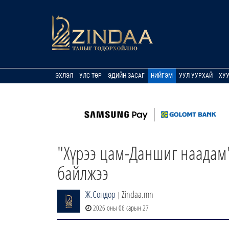
ЭХЛЭЛ
УЛС ТӨР
ЭДИЙН ЗАСАГ
НИЙГЭМ
УУЛ УУРХАЙ
ХУ
"Хүрээ цам-Даншиг наадам"
байлжээ
Ж.Сондор
Zindaa.mn
|
2026 оны 06 сарын 27