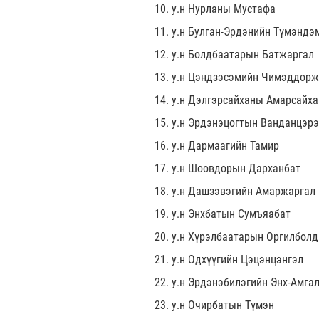
10. у.н Нурланы Мустафа
11. у.н Булган-Эрдэнийн Түмэндэ
12. у.н Болдбаатарын Батжаргал
13. у.н Цэндзэсэмийн Чимэддорж
14. у.н Дэлгэрсайханы Амарсайха
15. у.н Эрдэнэцогтын Ванданцэр
16. у.н Дармаагийн Тамир
17. у.н Шоовдорын Дарханбат
18. у.н Дашзэвэгийн Амаржаргал
19. у.н Энхбатын Сумъяабат
20. у.н Хүрэлбаатарын Оргилболд
21. у.н Одхүүгийн Цэцэнцэнгэл
22. у.н Эрдэнэбилэгийн Энх-Амга
23. у.н Очирбатын Түмэн