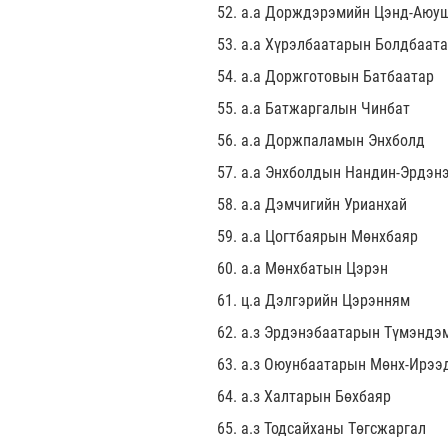
52. а.а Дорждэрэмийн Цэнд-Аюу
53. а.а Хүрэлбаатарын Болдбаат
54. а.а Доржготовын Батбаатар
55. а.а Батжаргалын Чинбат
56. а.а Доржпаламын Энхболд
57. а.а Энхболдын Нандин-Эрдэн
58. а.а Дэмчигийн Урианхай
59. а.а Цогтбаярын Мөнхбаяр
60. а.а Мөнхбатын Цэрэн
61. ц.а Дэлгэрийн Цэрэнням
62. а.з Эрдэнэбаатарын Түмэндэ
63. а.з Оюунбаатарын Мөнх-Ирээ
64. а.з Халтарын Бөхбаяр
65. а.з Тодсайханы Төгсжаргал