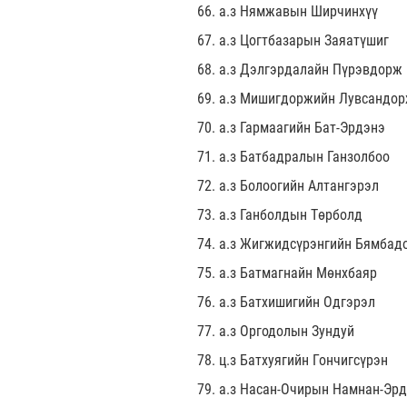
66. а.з Нямжавын Ширчинхүү
67. а.з Цогтбазарын Заяатүшиг
68. а.з Дэлгэрдалайн Пүрэвдорж
69. а.з Мишигдоржийн Лувсандо
70. а.з Гармаагийн Бат-Эрдэнэ
71. а.з Батбадралын Ганзолбоо
72. а.з Болоогийн Алтангэрэл
73. а.з Ганболдын Төрболд
74. а.з Жигжидсүрэнгийн Бямбад
75. а.з Батмагнайн Мөнхбаяр
76. а.з Батхишигийн Одгэрэл
77. а.з Оргодолын Зундуй
78. ц.з Батхуягийн Гончигсүрэн
79. а.з Насан-Очирын Намнан-Эр