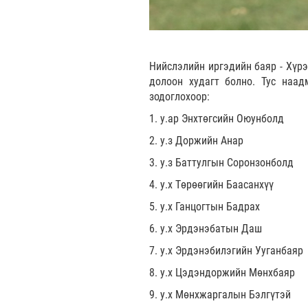
Нийслэлийн иргэдийн баяр - Хүрэ
долоон худагт болно. Тус наад
зодоглохоор:
1. у.ар Энхтөгсийн Оюунболд
2. у.з Доржийн Анар
3. у.з Баттулгын Соронзонболд
4. у.х Төрөөгийн Баасанхүү
5. у.х Ганцогтын Бадрах
6. у.х Эрдэнэбатын Даш
7. у.х Эрдэнэбилэгийн Ууганбаяр
8. у.х Цэдэндоржийн Мөнхбаяр
9. у.х Мөнхжаргалын Бэлгүтэй