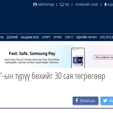
НИЙТЛЭЛЧИД
ТВ8
ӨГЛӨӨНИЙ СОНИН
АУДИ
УЛЬ
ДЭЛХИЙ
НААДАМ-2026
СПОРТ
УРЛАГ
COP17
ӨДРИЙН ХӨТӨЧ
LIFE STYL
-ын түрүү бөхийг 30 сая төгрөгөөр
Хуваалцах
Жи