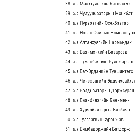
38. а.а Мөнхтуяагийн Батцэнгэл
39. а.а Чулуунбаатарын Мөнхбат
40. а.а Пүрвээгийн Өсөхбаатар
41. а.а Насан-Очирын Намнансүр
42. а.а Алтанхуягийн Нармандах
43. а.а Баянмөнхийн Базарсад
44. а.а Түмэнбаярын Буянжаргал
45. а.а Бат-Эрдэнийн Түвшинтөгс
46. а.а Чинзоригийн Эрдэнэсайха
47. а.а Болдбаатарын Доржсүрэн
48. а.а Баянбилэгийн Баянмөнх
49. а.а Хүрэлбаатарын Батбаяр
50. а.а Тулгаагийн Сүрэнжав
51. а.а Бямбадоржийн Батдорж