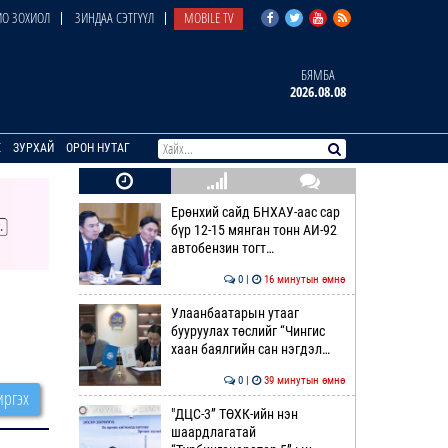
О ЗОХИОЛ
ЗИНДАА СЭТГҮҮЛ
MOBILE TV
БЯМБА
2026.08.08
E
ЗУРХАЙ
ОРОН НУТАГ
Ерөнхий сайд БНХАУ-аас сар
бүр 12-15 мянган тонн АИ-92
автобензин тогт…
0 |
16 минутын өмнө
Улаанбаатарын утааг
бууруулах төслийг “Чингис
хаан баялгийн сан нэгдэл…
0 |
39 минутын өмнө
ргэх
"ДЦС-3” ТӨХК-ийн нэн
шаардлагатай