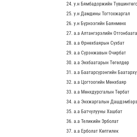
24. у.н Бямбадоржийн Түвшинтөг
25. у.н Дамдины Тогтохжаргал
26. у.н Бүрнээгийн Баянмөнх
27. а.а Алтангэрэлийн Отгонбаат
28. а.а Өрнөхбаярын Сүхбат
29. а.а Сүрэнжавын Очирбат
30. а.а Энхбаатарын Төгөлдөр
31. а.а Баатарсүрэнгийн Баатархү
32. а.а Цогтоогийн Мөнхбаяр
33. а.а Мөнхдурсгалын Төрбат
34. а.а Энхжаргалын Дашдэмбэр
35. а.а Батчулууны Хашбат
36. а.а Теликийн Эрболат
37. а.а Ерболат Көптилек