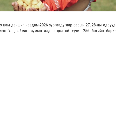
э цам даншиг наадам-2026 зургаадугаар сарын 27, 28-ны өдрүүд
мын Улс, аймаг, сумын алдар цолтой хүчит 256 бөхийн бари