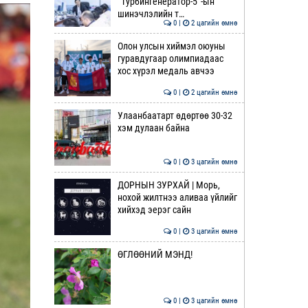
“Турбингенератор-5”-ын
шинэчлэлийн т…
0 |
2 цагийн өмнө
Олон улсын хиймэл оюуны
гуравдугаар олимпиадаас
хос хүрэл медаль авчээ
0 |
2 цагийн өмнө
Улаанбаатарт өдөртөө 30-32
хэм дулаан байна
0 |
3 цагийн өмнө
ДОРНЫН ЗУРХАЙ | Морь,
нохой жилтнээ аливаа үйлийг
хийхэд эерэг сайн
0 |
3 цагийн өмнө
ӨГЛӨӨНИЙ МЭНД!
0 |
3 цагийн өмнө