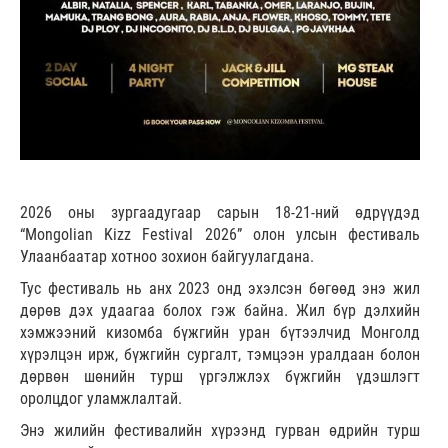
2026 оны зургаадугаар сарын 18-21-ний өдрүүдэд
“Mongolian Kizz Festival 2026” олон улсын фестиваль
Улаанбаатар хотноо зохион байгуулагдана.
Тус фестиваль нь анх 2023 онд эхэлсэн бөгөөд энэ жил
дөрөв дэх удаагаа болох гэж байна. Жил бүр дэлхийн
хэмжээний кизомба бүжгийн уран бүтээлчид Монголд
хүрэлцэн ирж, бүжгийн сургалт, тэмцээн уралдаан болон
дөрвөн шөнийн турш үргэлжлэх бүжгийн үдэшлэгт
оролцдог уламжлалтай.
Энэ жилийн фестивалийн хүрээнд гурван өдрийн турш