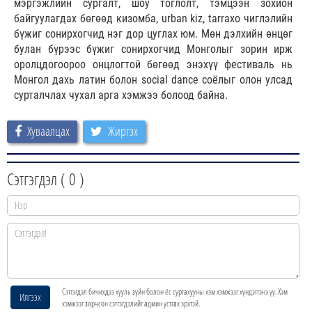
мэргэжлийн сургалт, шоу тоглолт, тэмцээн зохион
байгуулагдах бөгөөд кизомба, urban kiz, tarraxo чиглэлийн
бүжиг сонирхогчид нэг дор цуглах юм. Мөн дэлхийн өнцөг
булан бүрээс бүжиг сонирхогчид Монголыг зорин ирж
оролцдогоороо онцлогтой бөгөөд энэхүү фестиваль нь
Монгол дахь латин болон social dance соёлыг олон улсад
сурталчлах чухал арга хэмжээ болоод байна.
Хуваалцах
Жиргэх
Сэтгэгдэл (
0
)
Сэтгэгдэл бичихдээ хууль зүйн болон ёс суртахууны хэм хэмжээг хүндэтгэнэ үү. Хэм
Илгээх
хэмжээг зөрчсөн сэтгэгдэлийг админ устгах эрхтэй.