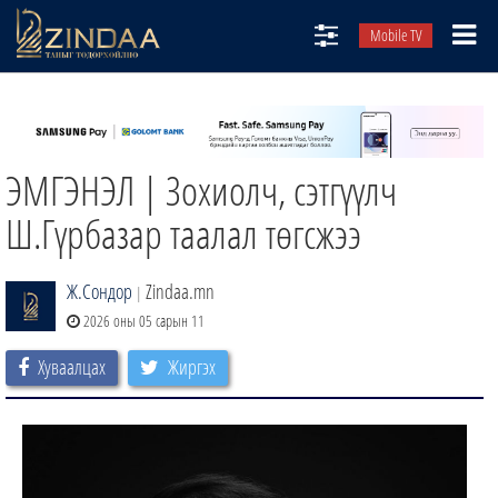
Mobile TV
НИЙТЛЭЛЧИД
ТВ8
ЭМГЭНЭЛ | Зохиолч, сэтгүүлч
ӨГЛӨӨНИЙ СОНИН
АУДИО ЗОХИОЛ
Ш.Гүрбазар таалал төгсжээ
ЗИНДАА СЭТГҮҮЛ
Ж.Сондор
Zindaa.mn
|
2026 оны 05 сарын 11
Хуваалцах
Жиргэх