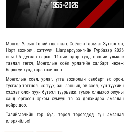
Монгол Улсын Төрийн шагналт, Соёлын Гавьяат Зүтгэлтэн,
Нэрт зохиолч, сэтгүүлч Шагдарсүрэнгийн Гүрбазар 2026
оны 05 дугаар сарын 11-ний өдөр хүнд өвчний улмаас
таалал төгсч, Монголын соёл урлагийн салбарт нөхөж
баршгүй хүнд гарз тохиолоо.
Монголын соёл, урлаг, утга зохиолын салбарт эх орон,
тусгаар тогтнол, их түүх, зан заншил, өв соёл, хүн түүхийн
сэдэвт олон зуун бүтээл туурьвиж, түмэн олныхоо оюуны
санд өргөсөн Эрхэм хүмүүн та эх дэлхийдээ амгалан
нойрс доо.
Талийгаачийн гэр бүл, төрөл төрөгсдөд гүн эмгэнэл
илэрхийлье!