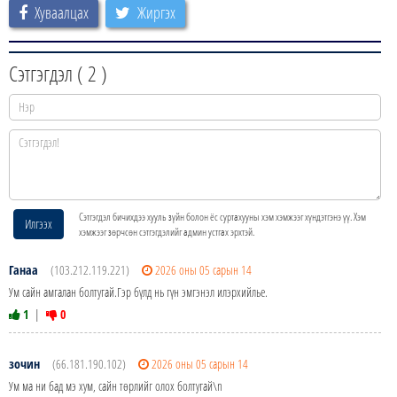
Хуваалцах
Жиргэх
Сэтгэгдэл (
2
)
Сэтгэгдэл бичихдээ хууль зүйн болон ёс суртахууны хэм хэмжээг хүндэтгэнэ үү. Хэм
Илгээх
хэмжээг зөрчсөн сэтгэгдэлийг админ устгах эрхтэй.
Ганаа
(103.212.119.221)
2026 оны 05 сарын 14
Ум сайн амгалан болтугай.Гэр бүлд нь гүн эмгэнэл илэрхийлье.
1
|
0
зочин
(66.181.190.102)
2026 оны 05 сарын 14
Ум ма ни бад мэ хум, сайн төрлийг олох болтугай\n