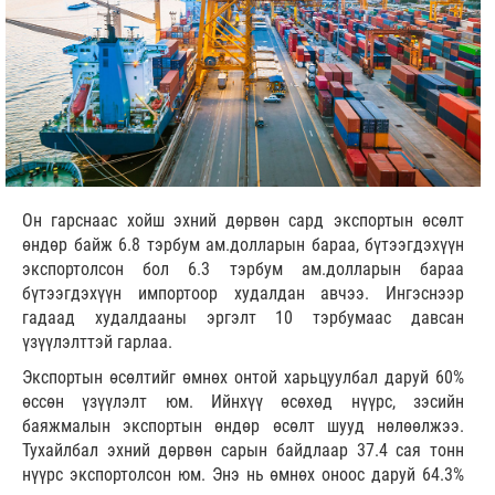
Он гарснаас хойш эхний дөрвөн сард экспортын өсөлт
өндөр байж 6.8 тэрбум ам.долларын бараа, бүтээгдэхүүн
экспортолсон бол 6.3 тэрбум ам.долларын бараа
бүтээгдэхүүн импортоор худалдан авчээ. Ингэснээр
гадаад худалдааны эргэлт 10 тэрбумаас давсан
үзүүлэлттэй гарлаа.
Экспортын өсөлтийг өмнөх онтой харьцуулбал даруй 60%
өссөн үзүүлэлт юм. Ийнхүү өсөхөд нүүрс, зэсийн
баяжмалын экспортын өндөр өсөлт шууд нөлөөлжээ.
Тухайлбал эхний дөрвөн сарын байдлаар 37.4 сая тонн
нүүрс экспортолсон юм. Энэ нь өмнөх оноос даруй 64.3%