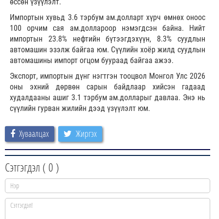
өссөн үзүүлэлт.
Импортын хувьд 3.6 тэрбум ам.долларт хүрч өмнөх оноос
100 орчим сая ам.доллароор нэмэгдсэн байна. Нийт
импортын 23.8% нефтийн бүтээгдэхүүн, 8.3% суудлын
автомашин эзэлж байгаа юм. Сүүлийн хоёр жилд суудлын
автомашины импорт огцом буураад байгаа ажээ.
Экспорт, импортын дүнг нэгтгэн тооцвол Монгол Улс 2026
оны эхний дөрвөн сарын байдлаар хийсэн гадаад
худалдааны ашиг 3.1 тэрбум ам.долларыг давлаа. Энэ нь
сүүлийн гурван жилийн дээд үзүүлэлт юм.
Хуваалцах
Жиргэх
Сэтгэгдэл (
0
)