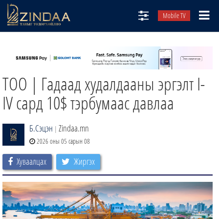
Mobile TV
НИЙТЛЭЛЧИД
ТВ8
ТОО | Гадаад худалдааны эргэлт I-
ӨГЛӨӨНИЙ СОНИН
АУДИО ЗОХИОЛ
IV сард 10$ тэрбумаас давлаа
ЗИНДАА СЭТГҮҮЛ
Б.Сэцэн
Zindaa.mn
|
2026 оны 05 сарын 08
Хуваалцах
Жиргэх