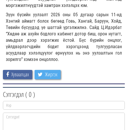
мэргэжилтнүүдтэй хамтран хэлэлцэх юм.
Зүүн бүсийн уулзалт 2026 оны 05 дугаар сарын 11-нд
Хэнтий аймагт болох бөгөөд Говь, Хангай, Баруун, Хойд,
Төвийн бүсүүдэд үе шаттай үргэлжилнэ. Сайд Ц.Идэрбат
“Хөдөө аж ахуйн бодлого кабинет дотор биш, орон нутагт,
амьдрал дээр хэрэгжих ёстой. Бүс бүрийн онцлог,
үйлдвэрлэгчдийн бодит хэрэгцээнд тулгуурласан
асуудлаар хэлэлцүүлэг өрнүүлэх нь энэ уулзалтын гол
зорилго” хэмээн онцоллоо.
Хуваалцах
Жиргэх
Сэтгэгдэл (
0
)