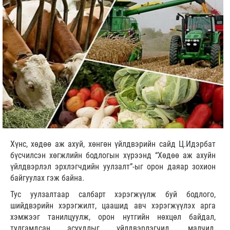
Хүнс, хөдөө аж ахуй, хөнгөн үйлдвэрийн сайд Ц.Идэрбат
бүсчилсэн хөгжлийн бодлогын хүрээнд “Хөдөө аж ахуйн
үйлдвэрлэл эрхлэгчдийн уулзалт”-ыг орон даяар зохион
байгуулах гэж байна.
Тус уулзалтаар салбарт хэрэгжүүлж буй бодлого,
шийдвэрийн хэрэгжилт, цаашид авч хэрэгжүүлэх арга
хэмжээг танилцуулж, орон нутгийн нөхцөл байдал,
тулгамдсан асуудлыг үйлдвэрлэгчид, малчид,