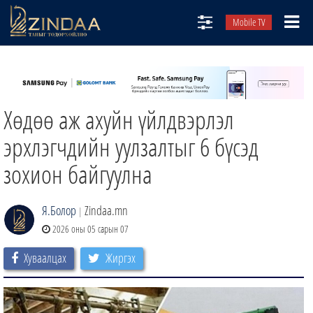
Mobile TV
НИЙТЛЭЛЧИД
ТВ8
Хөдөө аж ахуйн үйлдвэрлэл
ӨГЛӨӨНИЙ СОНИН
АУДИО ЗОХИОЛ
эрхлэгчдийн уулзалтыг 6 бүсэд
ЗИНДАА СЭТГҮҮЛ
зохион байгуулна
Я.Болор
Zindaa.mn
|
2026 оны 05 сарын 07
Хуваалцах
Жиргэх