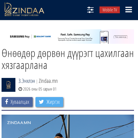
Mobile TV
НИЙТЛЭЛЧИД
ТВ8
Өнөөдөр дөрвөн дүүрэгт цахилгаан
ӨГЛӨӨНИЙ СОНИН
АУДИО ЗОХИОЛ
хязгаарлана
ЗИНДАА СЭТГҮҮЛ
З.Энхлэн
Zindaa.mn
|
2026 оны 05 сарын 01
Хуваалцах
Жиргэх