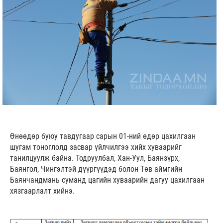
Өнөөдөр буюу тавдугаар сарын 01-ний өдөр цахилгаан
шугам тоноглолд засвар үйлчилгээ хийх хуваарийг
танилцуулж байна. Тодруулбал, Хан-Уул, Баянзүрх,
Баянгол, Чингэлтэй дүүргүүдэд болон Төв аймгийн
Баянчандмань суманд цагийн хуваарийн дагуу цахилгаан
хязгаарлалт хийнэ.