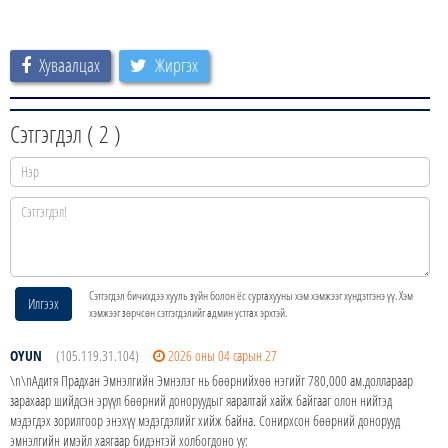
Хуваалцах
Жиргэх
Сэтгэгдэл (
2
)
Сэтгэгдэл бичихдээ хууль зүйн болон ёс суртахууны хэм хэмжээг хүндэтгэнэ үү. Хэм
Илгээх
хэмжээг зөрчсөн сэтгэгдэлийг админ устгах эрхтэй.
OYUN
(105.119.31.104)
2026 оны 04 сарын 27
\n\nАдитя Прадхан Эмнэлгийн Эмнэлэг нь бөөрнийхөө нэгийг 780,000 ам.доллараар
зарахаар шийдсэн эрүүл бөөрний доноруудыг яаралтай хайж байгааг олон нийтэд
мэдэгдэх зорилгоор энэхүү мэдэгдэлийг хийж байна. Сонирхсон бөөрний донорууд
эмнэлгийн имэйл хаягаар бидэнтэй холбогдоно уу: