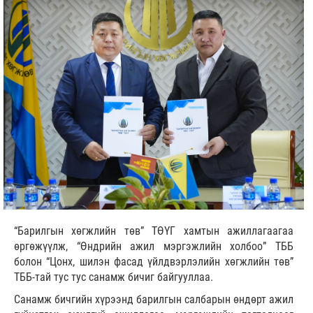
“Барилгын хөгжлийн төв” ТӨҮГ хамтын ажиллагаагаа
өргөжүүлж, “Өндрийн ажил мэргэжлийн холбоо” ТББ
болон “Цонх, шилэн фасад үйлдвэрлэлийн хөгжлийн төв”
ТББ-тай тус тус санамж бичиг байгууллаа.
Санамж бичгийн хүрээнд барилгын салбарын өндөрт ажил