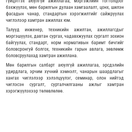
гүйцэтгэх аюулгүй ажиллагаа, мэргэжлийн тогтолцоог
бэхжүүлэх, мөн барилгын дулаан хамгаалалт, цонх, шилэн
фасадын чанар, стандартын хэрэгжилтийг сайжруулах
чиглэлээр хамтран ажиллах юм.
Талууд инженер, техникийн ажилтан, ажиллагсдыг
мэргэшүүлэх, давтан сургах, чадавхжуулах сургалт зохион
байгуулах, стандарт, норм нормативын баримт бичгийг
боловсронгуй болгох, техникийн гарын авлага, зөвлөмж
боловсруулахад хамтран ажиллана.
Мөн барилгын салбарт аюулгүй ажиллагаа, эрсдэлийн
удирдлага, эрчим хүчний хэмнэлт, чанарын шаардлагыг
хангах чиглэлээр хэлэлцүүлэг, семинар, олон нийтэд
чиглэсэн сургалт, сурталчилгааны ажлыг хамтран
хэрэгжүүлэхээр төлөвлөлөө.