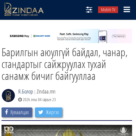
Mobile TV
НИЙТЛЭЛЧИД
ТВ8
Барилгын аюулгүй байдал, чанар,
ӨГЛӨӨНИЙ СОНИН
АУДИО ЗОХИОЛ
стандартыг сайжруулах тухай
ЗИНДАА СЭТГҮҮЛ
санамж бичиг байгууллаа
Я.Болор
Zindaa.mn
|
2026 оны 04 сарын 23
Хуваалцах
Жиргэх