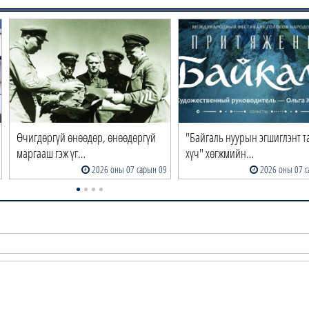
Өчигдөргүй өнөөдөр, өнөөдөргүй
"Байгаль нуурын эгшиглэнт т
маргааш гэж үг…
хүч" хөгжмийн…
2026 оны 07 сарын 09
2026 оны 07 с