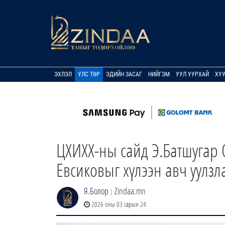
ЭХЛЭЛ
УЛС ТӨР
ЭДИЙН ЗАСАГ
НИЙГЭМ
УУЛ УУРХАЙ
ХУ
ЦХИХХ-ны сайд Э.Батшугар 
Евсиковыг хүлээн авч уулзл
Я.Болор
Zindaa.mn
|
2026 оны 03 сарын 24