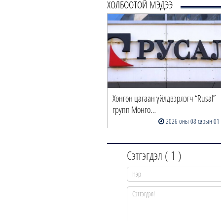
ХОЛБООТОЙ МЭДЭЭ
Хөнгөн цагаан үйлдвэрлэгч “Rusal”
групп Монго…
2026 оны 08 сарын 01
Сэтгэгдэл (
1
)