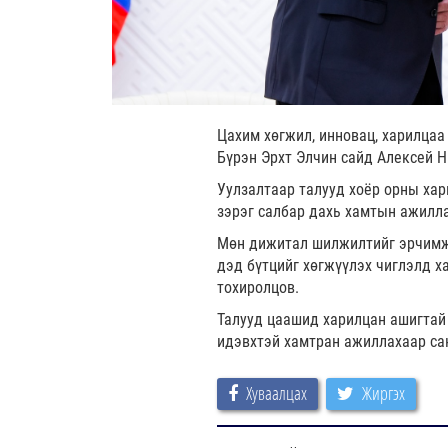
Цахим хөгжил, инновац, харилцаа
Бүрэн Эрхт Элчин сайд Алексей Н
Уулзалтаар талууд хоёр орны хар
зэрэг салбар дахь хамтын ажилл
Мөн дижитал шилжилтийг эрчимжү
дэд бүтцийг хөгжүүлэх чиглэлд х
тохиролцов.
Талууд цаашид харилцан ашигтай
идэвхтэй хамтран ажиллахаар са
Хуваалцах
Жиргэх