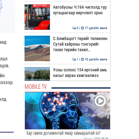
Автобусны Ч:19А чиглэлд түр
хугацаагаар өөрчлөлт орно
0 |
17 цагийн өмнө
С.Бямбацогт төрийг төлөөлөн
өөд
Сутай хайрхны тэнгэрийг
тахих төрийн тахил…
длал
1 |
18 цагийн өмнө
лцов.
Усны ослоос 154 иргэний амь
йн
насыг авран хамгаалжээ
лэхээр
MOBILE TV
0 |
18 цагийн өмнө
элд
А.Оргилмаа Жюү Жицүгийн
дэлхийн аваргаас дөрвөн
медаль хүртлээ
0 |
18 цагийн өмнө
Хар тамхи допаминтай ямар хамааралтай вэ?
“Хотын дарга сонсож байна”
150150 тусгай дугаарыг
Бусад
| 2026-08-05