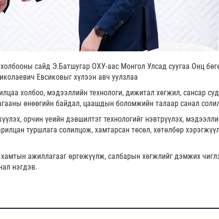
 холбооны сайд Э.Батшугар ОХУ-аас Монгол Улсад суугаа Онц бөг
иколаевич Евсиковыг хүлээн авч уулзлаа
илцаа холбоо, мэдээллийн технологи, дижитал хөгжил, сансар су
агааны өнөөгийн байдал, цаашдын боломжийн талаар санал соли
үлэх, орчин үеийн дэвшилтэт технологийг нэвтрүүлэх, мэдээлли
арилцан туршлага солилцож, хамтарсан төсөл, хөтөлбөр хэрэгжүү
 хамтын ажиллагааг өргөжүүлж, салбарын хөгжлийг дэмжих чигл
нал нэгдэв.