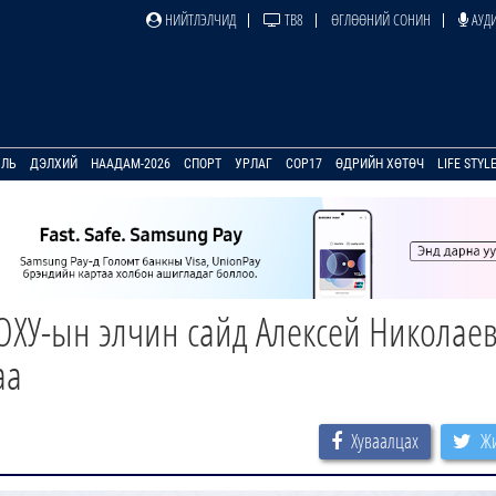
НИЙТЛЭЛЧИД
ТВ8
ӨГЛӨӨНИЙ СОНИН
АУДИ
УЛЬ
ДЭЛХИЙ
НААДАМ-2026
СПОРТ
УРЛАГ
COP17
ӨДРИЙН ХӨТӨЧ
LIFE STYL
ОХУ-ын элчин сайд Алексей Николае
аа
Хуваалцах
Жи