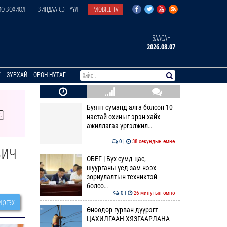
О ЗОХИОЛ
ЗИНДАА СЭТГҮҮЛ
MOBILE TV
БААСАН
2026.08.07
E
ЗУРХАЙ
ОРОН НУТАГ
Буянт суманд алга болсон 10
настай охиныг эрэн хайх
ажиллагаа үргэлжил…
0 |
38 секундын өмнө
вич
ОБЕГ | Бүх сумд цас,
шуурганы үед зам нээх
зориулалтын техниктэй
болсо…
0 |
26 минутын өмнө
ргэх
Өнөөдөр гурван дүүрэгт
ЦАХИЛГААН ХЯЗГААРЛАНА