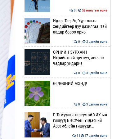
0 |
52 минутын өмнө
Идэр, Тэс, Эг, Үүр голын
хөндийгөөр дуу цахилгаантай
аадар бороо орно
0 |
2 цагийн өмнө
ӨРНИЙН ЗУРХАЙ |
Ихрийнхний эрч хүч, авьяас
чадвар ундарна
0 |
3 цагийн өмнө
ӨГЛӨӨНИЙ МЭНД!
0 |
3 цагийн өмнө
Г.Тэмүүлэн тэргүүтэй УИХ-ын
гишүүд БНСУ-ын Үндэсний
Ассамблейн гишүүди…
1 |
17 цагийн өмнө