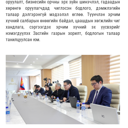
оруулалт, бизнесийн орчны эрх зүйн шинэчлэл, гадаадын
хөрөнгө оруулагчдад чиглэсэн бодлого, дэмжлэгийн
талаар дэлгэрэнгүй мэдээлэл өглөө. Түүнчлэн эрчим
хүчний салбарын өнөөгийн байдал, цаашдын хөгжлийн чиг
хандлага, сэргээгдэх эрчим хүчний эх үүсвэрийг
нэмэгдүүлэх Засгийн газрын зорилт, бодлогын талаар
танилцуулсан юм.