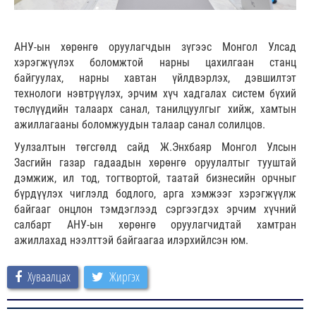
АНУ-ын хөрөнгө оруулагчдын зүгээс Монгол Улсад
хэрэгжүүлэх боломжтой нарны цахилгаан станц
байгуулах, нарны хавтан үйлдвэрлэх, дэвшилтэт
технологи нэвтрүүлэх, эрчим хүч хадгалах систем бүхий
төслүүдийн талаарх санал, танилцуулгыг хийж, хамтын
ажиллагааны боломжуудын талаар санал солилцов.
Уулзалтын төгсгөлд сайд Ж.Энхбаяр Монгол Улсын
Засгийн газар гадаадын хөрөнгө оруулалтыг тууштай
дэмжиж, ил тод, тогтвортой, таатай бизнесийн орчныг
бүрдүүлэх чиглэлд бодлого, арга хэмжээг хэрэгжүүлж
байгааг онцлон тэмдэглээд сэргээгдэх эрчим хүчний
салбарт АНУ-ын хөрөнгө оруулагчидтай хамтран
ажиллахад нээлттэй байгаагаа илэрхийлсэн юм.
Хуваалцах
Жиргэх