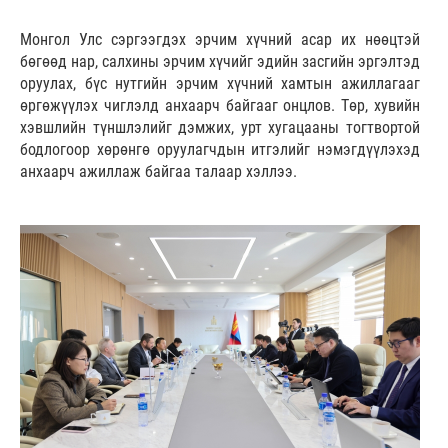
Монгол Улс сэргээгдэх эрчим хүчний асар их нөөцтэй
бөгөөд нар, салхины эрчим хүчийг эдийн засгийн эргэлтэд
оруулах, бүс нутгийн эрчим хүчний хамтын ажиллагааг
өргөжүүлэх чиглэлд анхаарч байгааг онцлов. Төр, хувийн
хэвшлийн түншлэлийг дэмжих, урт хугацааны тогтвортой
бодлогоор хөрөнгө оруулагчдын итгэлийг нэмэгдүүлэхэд
анхаарч ажиллаж байгаа талаар хэллээ.