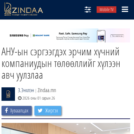
Mobile TV
НИЙТЛЭЛЧИД
ТВ8
АНУ-ын сэргээгдэх эрчим хүчний
ӨГЛӨӨНИЙ СОНИН
АУДИО ЗОХИОЛ
компаниудын төлөөллийг хүлээн
ЗИНДАА СЭТГҮҮЛ
авч уулзлаа
З.Энхлэн
Zindaa.mn
|
2026 оны 01 сарын 26
Хуваалцах
Жиргэх