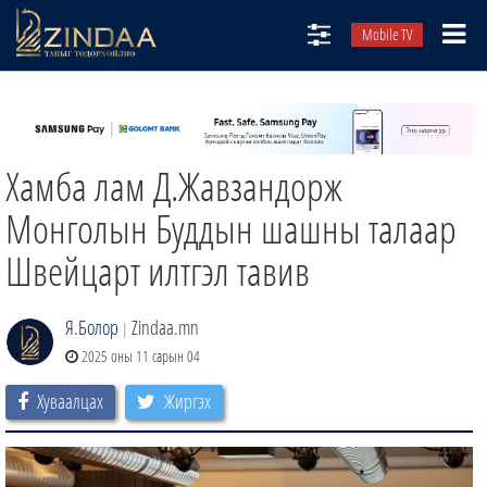
Mobile TV
НИЙТЛЭЛЧИД
ТВ8
Хамба лам Д.Жавзандорж
ӨГЛӨӨНИЙ СОНИН
АУДИО ЗОХИОЛ
Монголын Буддын шашны талаар
ЗИНДАА СЭТГҮҮЛ
Швейцарт илтгэл тавив
Я.Болор
Zindaa.mn
|
2025 оны 11 сарын 04
Хуваалцах
Жиргэх