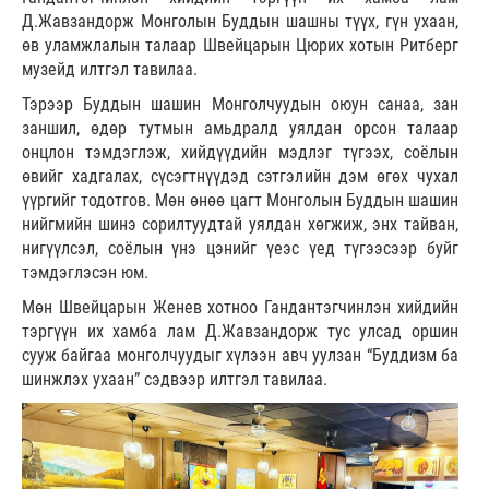
Д.Жавзандорж Монголын Буддын шашны түүх, гүн ухаан,
өв уламжлалын талаар Швейцарын Цюрих хотын Ритберг
музейд илтгэл тавилаа.
Тэрээр Буддын шашин Монголчуудын оюун санаа, зан
заншил, өдөр тутмын амьдралд уялдан орсон талаар
онцлон тэмдэглэж, хийдүүдийн мэдлэг түгээх, соёлын
өвийг хадгалах, сүсэгтнүүдэд сэтгэлийн дэм өгөх чухал
үүргийг тодотгов. Мөн өнөө цагт Монголын Буддын шашин
нийгмийн шинэ сорилтуудтай уялдан хөгжиж, энх тайван,
нигүүлсэл, соёлын үнэ цэнийг үеэс үед түгээсээр буйг
тэмдэглэсэн юм.
Мөн Швейцарын Женев хотноо Гандантэгчинлэн хийдийн
тэргүүн их хамба лам Д.Жавзандорж тус улсад оршин
сууж байгаа монголчуудыг хүлээн авч уулзан “Буддизм ба
шинжлэх ухаан” сэдвээр илтгэл тавилаа.