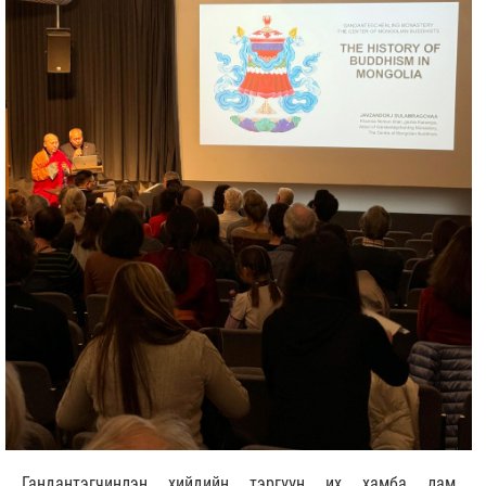
Гандантэгчинлэн хийдийн тэргүүн их хамба лам