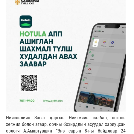
Нийслэлийн Засаг даргын Нийгмийн салбар, ногоон
хөгжил болон агаар, орчны бохирдлын асуудал хариуцсан
орлогч А.Амартүвшин “Энэ сарын 8-ны байдлаар 24