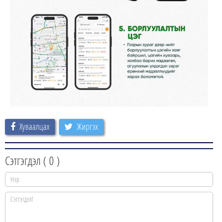
Хуваалцах
Жиргэх
Сэтгэгдэл (
0
)