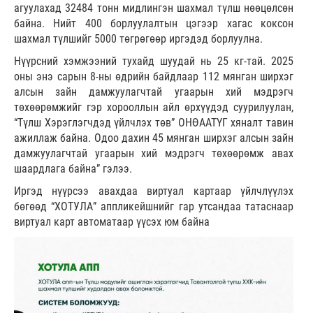
агуулахад 32484 тонн мидлингэн шахмал түлш нөөцөлсөн
байна. Нийт 400 борлуулалтын цэгээр хагас коксон
шахмал түлшийг 5000 төгрөгөөр иргэдэд борлуулна.
Нүүрсний хэмжээний тухайд шуудай нь 25 кг-тай. 2025
оны энэ сарын 8-ны өдрийн байдлаар 112 мянган ширхэг
алсын зайн дамжуулагчтай угаарын хий мэдрэгч
төхөөрөмжийг гэр хорооллын айл өрхүүдэд суурилуулан,
“Түлш Хэрэглэгчдэд үйлчлэх төв” ОНӨААТҮГ хяналт тавин
ажиллаж байна. Одоо дахин 45 мянган ширхэг алсын зайн
дамжуулагчтай угаарын хий мэдрэгч төхөөрөмж авах
шаардлага байна” гэлээ.
Иргэд нүүрсээ авахдаа виртуал картаар үйлчлүүлэх
бөгөөд “ХОТУЛА” аппликейшнийг гар утсандаа татаснаар
виртуал карт автоматаар үүсэх юм байна