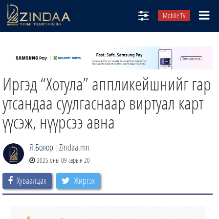
Mobile TV
НИЙТЛЭЛЧИД
ТВ8
Иргэд “Хотула” аппликейшнийг гар
ӨГЛӨӨНИЙ СОНИН
АУДИО ЗОХИОЛ
утсандаа суулгаснаар виртуал карт
ЗИНДАА СЭТГҮҮЛ
үүсэж, нүүрсээ авна
Я.Болор
Zindaa.mn
|
2025 оны 09 сарын 20
Хуваалцах
Жиргэх