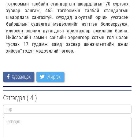
тоглоомын талбайн стандартын шаардлагыг 70 хүртэлх
хувиар хангаж, 465 тоглоомын талбай стандартын
шаардлага хангахгүй, хүүхдэд аюултай орчин үүсгэсэн
байршлын судалгаа мэдээллийг нэгтгэн боловсруулж,
илэрсэн зөрчил дутагдлыг арилгахаар ажиллаж байна.
Нийслэлийн замын сангийн хөрөнгөөр хотын гол болон
туслах 17 гудамж замд засвар шинэчлэлтийн ажил
хийсэн” гэдэг мэдээллийг өглөө.
Хуваалцах
Жиргэх
Сэтгэгдэл (
4
)