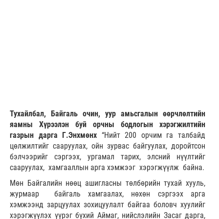
Тухайлбал,
Байгаль очин, уур амьсгалын өөрчлөлтийн
яамны Хүрээлэн буй орчны бодлогын хэрэгжилтийн
газрын дарга Г.Энхмөнх
“Нийт 200 орчим га талбайд
цөлжилтийг сааруулах, ойн зурвас байгуулах, доройтсон
бэлчээрийг сэргээх, ургамал тарих, элсний нүүлтийг
сааруулах, хамгааллын арга хэмжээг хэрэгжүүлж байна.
Мөн Байгалийн нөөц ашигласны төлбөрийн тухай хууль,
журмаар байгаль хамгаалах, нөхөн сэргээх арга
хэмжээнд зарцуулах зохицуулалт байгаа боловч хуулийг
хэрэгжүүлэх үүрэг бүхий Аймаг, нийслэлийн Засаг дарга,