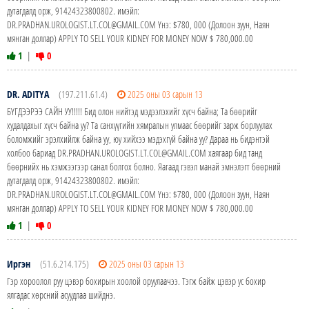
дутагдалд орж, 91424323800802. имэйл:
DR.PRADHAN.UROLOGIST.LT.COL@GMAIL.COM Yнэ: $780, 000 (Долоон зуун, Наян
мянган доллар) APPLY TO SELL YOUR KIDNEY FOR MONEY NOW $ 780,000.00
1
|
0
DR. ADITYA
(197.211.61.4)
2025 оны 03 сарын 13
БҮГДЭЭРЭЭ САЙН УУ!!!!! Бид олон нийтэд мэдээлэхийг хүсч байна; Та бөөрийг
худалдахыг хүсч байна уу? Та санхүүгийн хямралын улмаас бөөрийг зарж борлуулах
боломжийг эрэлхийлж байна уу, юу хийхээ мэдэхгүй байна уу? Дараа нь бидэнтэй
холбоо бариад DR.PRADHAN.UROLOGIST.LT.COL@GMAIL.COM хаягаар бид танд
бөөрнийх нь хэмжээгээр санал болгох болно. Яагаад гэвэл манай эмнэлэгт бөөрний
дутагдалд орж, 91424323800802. имэйл:
DR.PRADHAN.UROLOGIST.LT.COL@GMAIL.COM Yнэ: $780, 000 (Долоон зуун, Наян
мянган доллар) APPLY TO SELL YOUR KIDNEY FOR MONEY NOW $ 780,000.00
1
|
0
Иргэн
(51.6.214.175)
2025 оны 03 сарын 13
Гэр хороолол руу цэвэр бохирын хоолой оруулаачээ. Тэгж байж цэвэр ус бохир
ялгадас хөрсний асуудлаа шийднэ.