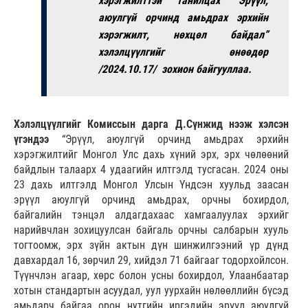
хэрэгжилттэй танилцах “Эрүүл,
аюулгүй орчинд амьдрах эрхийн
хэрэгжилт, нөхцөл байдал”
хэлэлцүүлгийг өнөөдөр
/2024.10.17/ зохион байгууллаа.
Хэлэлцүүлгийг Комиссын дарга Д.Сүнжид нээж хэлсэн
үгэндээ
“Эрүүл, аюулгүй орчинд амьдрах эрхийн
хэрэгжилтийг Монгол Улс дахь хүний эрх, эрх чөлөөний
байдлын талаарх 4 удаагийн илтгэлд тусгасан. 2024 оны
23 дахь илтгэлд Монгол Улсын Үндсэн хуульд заасан
эрүүл аюулгүй орчинд амьдрах, орчны бохирдол,
байгалийн тэнцэл алдагдахаас хамгаалуулах эрхийг
нарийвчлан зохицуулсан байгаль орчны салбарын хууль
тогтоомж, эрх зүйн актын дүн шинжилгээний үр дүнд
давхардал 16, зөрчил 29, хийдэл 71 байгааг тодорхойлсон.
Түүнчлэн агаар, хөрс болон усны бохирдол, Улаанбаатар
хотын стандартын асуудал, уул уурхайн нөлөөллийн бүсэд
амьдарч байгаа орон нутгийн иргэдийн эрүүл аюулгүй