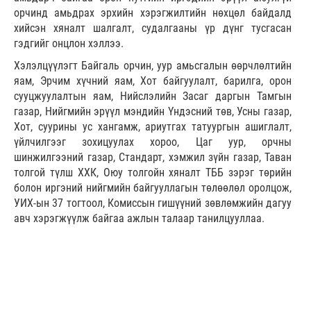
орчинд амьдрах эрхийн хэрэгжилтийн нөхцөл байдалд
хийсэн хяналт шалгалт, судалгааны үр дүнг тусгасан
гэдгийг онцлон хэллээ.
Хэлэлцүүлэгт Байгаль орчин, уур амьсгалын өөрчлөлтийн
яам, Эрчим хүчний яам, Хот байгуулалт, барилга, орон
сууцжуулалтын яам, Нийслэлийн Засаг даргын Тамгын
газар, Нийгмийн эрүүл мэндийн Үндэсний төв, Усны газар,
Хот, суурины ус хангамж, ариутгах татуургын ашиглалт,
үйлчилгээг зохицуулах хороо, Цаг уур, орчны
шинжилгээний газар, Стандарт, хэмжил зүйн газар, Таван
толгой түлш ХХК, Оюу толгойн хяналт ТББ зэрэг төрийн
болон иргэний нийгмийн байгууллагын төлөөлөл оролцож,
УИХ-ын 37 тогтоол, Комиссын гишүүний зөвлөмжийн дагуу
авч хэрэгжүүлж байгаа ажлын талаар танилцууллаа.