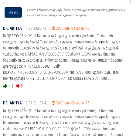
Сэтгэгдэл бичихдээ хууль зүйн болон ёс суртахууны хэм хэмжээг хүндэтгэнэ үү. Хэм
Илгээх
хэмжээг зөрчсөн сэтгэгдэлийг админ устгах эрхтэй.
DR. ADITYA
(102.89.68.71)
2025 оны 03 сарын 13
БҮГДЭЭРЭЭ САЙН УУ!!!!! Бид олон нийтэд мэдээлэхийг хүсч байна; Та бөөрийг
худалдахыг хүсч байна уу? Та санхүүгийн хямралын улмаас бөөрийг зарж борлуулах
боломжийг эрэлхийлж байна уу, юу хийхээ мэдэхгүй байна уу? Дараа нь бидэнтэй
холбоо бариад DR.PRADHAN.UROLOGIST.LT.COL@GMAIL.COM хаягаар бид танд
бөөрнийх нь хэмжээгээр санал болгох болно. Яагаад гэвэл манай эмнэлэгт бөөрний
дутагдалд орж, 91424323800802. имэйл:
DR.PRADHAN.UROLOGIST.LT.COL@GMAIL.COM Yнэ: $780, 000 (Долоон зуун, Наян
мянган доллар) APPLY TO SELL YOUR KIDNEY FOR MONEY NOW $ 780,000.00
1
|
0
DR. ADITYA
(197.211.61.4)
2025 оны 03 сарын 13
БҮГДЭЭРЭЭ САЙН УУ!!!!! Бид олон нийтэд мэдээлэхийг хүсч байна; Та бөөрийг
худалдахыг хүсч байна уу? Та санхүүгийн хямралын улмаас бөөрийг зарж борлуулах
боломжийг эрэлхийлж байна уу, юу хийхээ мэдэхгүй байна уу? Дараа нь бидэнтэй
холбоо бариад DR.PRADHAN.UROLOGIST.LT.COL@GMAIL.COM хаягаар бид танд
бөөрнийх нь хэмжээгээр санал болгох болно. Яагаад гэвэл манай эмнэлэгт бөөрний