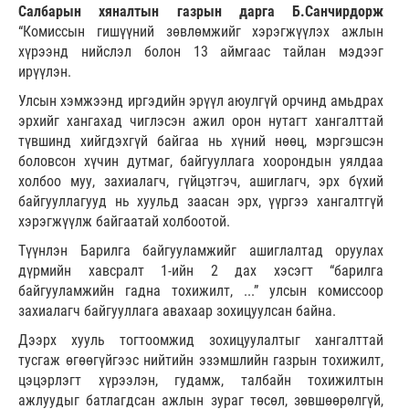
Салбарын хяналтын газрын дарга Б.Санчирдорж
“Комиссын гишүүний зөвлөмжийг хэрэгжүүлэх ажлын
хүрээнд нийслэл болон 13 аймгаас тайлан мэдээг
ирүүлэн.
Улсын хэмжээнд иргэдийн эрүүл аюулгүй орчинд амьдрах
эрхийг хангахад чиглэсэн ажил орон нутагт хангалттай
түвшинд хийгдэхгүй байгаа нь хүний нөөц, мэргэшсэн
боловсон хүчин дутмаг, байгууллага хоорондын уялдаа
холбоо муу, захиалагч, гүйцэтгэч, ашиглагч, эрх бүхий
байгууллагууд нь хуульд заасан эрх, үүргээ хангалтгүй
хэрэгжүүлж байгаатай холбоотой.
Түүнлэн Барилга байгууламжийг ашиглалтад оруулах
дүрмийн хавсралт 1-ийн 2 дах хэсэгт “барилга
байгууламжийн гадна тохижилт, ...” улсын комиссоор
захиалагч байгууллага авахаар зохицуулсан байна.
Дээрх хууль тогтоомжид зохицуулалтыг хангалттай
тусгаж өгөөгүйгээс нийтийн эзэмшлийн газрын тохижилт,
цэцэрлэгт хүрээлэн, гудамж, талбайн тохижилтын
ажлуудыг батлагдсан ажлын зураг төсөл, зөвшөөрөлгүй,