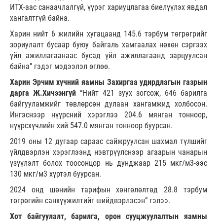
ИТХ-аас санаачлалгүй, үүрэг хариуцлагаа биелүүлэх явдал
хангалтгүй байна.
Харин нийт 6 жилийн хугацаанд 145.6 тэрбум төгрөгрийг
зориулалт бусаар буюу байгаль хамгаалах нөхөн сэргээх
үйл ажиллагаанаас бусад үйл ажиллагаанд зарцуулсан
байна” гэдэг мэдээлэл өглөө.
Харин Эрчим хүчний яамны Захиргаа удирдлагын газрын
дарга Ж.Хичээнгүй
“Нийт 421 зуух зогсож, 646 барилга
байгууламжийг төвлөрсөн дулаан хангамжид холбосон.
Ингэснээр нүүрсний хэрэглээ 204.6 мянган тонноор,
нүүрсхүчлийн хий 547.0 мянган тонноор буурсан.
2019 оны 12 дугаар сараас сайжруулсан шахмал түлшийг
үйлдвэрлэн хэрэглээнд нэвтрүүлснээр агаарын чанарын
үзүүлэлт болох тоосонцор нь дунджаар 215 мкг/м3-ээс
130 мкг/м3 хүртэл буурсан.
2024 онд шөнийн тарифын хөнгөлөлтөд 28.8 тэрбум
төгрөгийн санхүүжилтийг шийдвэрлэсэн” гэлээ.
Хот байгуулалт, барилга, орон сууцжуулалтын яамны