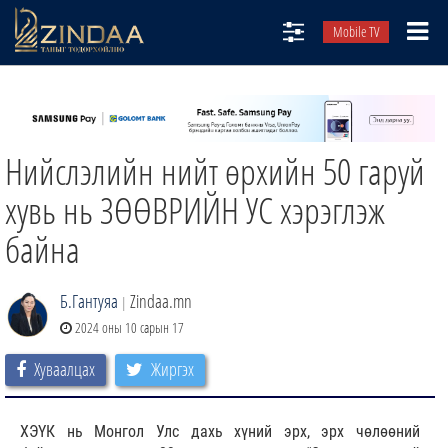
Mobile TV
НИЙТЛЭЛЧИД
ТВ8
Нийслэлийн нийт өрхийн 50 гаруй
ӨГЛӨӨНИЙ СОНИН
АУДИО ЗОХИОЛ
хувь нь ЗӨӨВРИЙН УС хэрэглэж
ЗИНДАА СЭТГҮҮЛ
байна
Б.Гантуяа
Zindaa.mn
|
2024 оны 10 сарын 17
Хуваалцах
Жиргэх
ХЭҮК нь Монгол Улс дахь хүний эрх, эрх чөлөөний