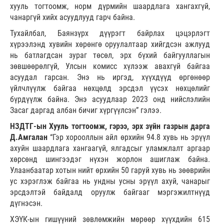
хууль тогтоомж, норм дүрмийн шаардлага хангахгүй,
чанаргүй хийх асуудлууд гарч байна.
Тухайлбал, Баянзүрх дүүрэгт байрлах цэцэрлэгт
хүрээлэнд хувийн хөрөнгө оруулалтаар хийгдсэн ажлууд
нь батлагдсан зураг төсөл, эрх бүхий байгууллагын
зөвшөөрөлгүй, Улсын комисс хүлээж авахгүй байгаа
асуудал гарсан. Энэ нь иргэд, хүүхдүүд өргөнөөр
үйлчлүүлж байгаа нөхцөлд эрсдэл үүсэх нөхцөлийг
бүрдүүлж байна. Энэ асуудлаар 2023 онд нийслэлийн
Засаг даргад албан бичиг хүргүүлсэн” гэлээ.
НЗДТГ-ын Хууль тогтоомж, гэрээ, эрх зүйн газрын дарга
Д.Амгалан
“Гэр хорооллын айл өрхийн 94.8 хувь нь эрүүл
ахуйн шаардлага хангаагүй, ялгадсыг уламжлалт аргаар
хөрсөнд шингээдэг нүхэн жорлон ашиглаж байна.
Улаанбаатар хотын нийт өрхийн 50 гаруй хувь нь зөөврийн
ус хэрэглэж байгаа нь ундны усны эрүүл ахуй, чанарыг
эрсдэлтэй байдалд оруулж байгааг мэргэжилтнүүд
дүгнэсэн.
ХЭҮК-ын гишүүний зөвлөмжийн мөрөөр хүүхдийн 615