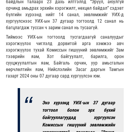
байдлын талаарх 23 дахь илтгэлnд “Эрүүл, аюулгүй
орчинд амьдрах эрхийн хэрэгжилт, нөхцөл байдал” сэдэвт
бүлгийн хүрээнд нийт 14 санал, зөвлөмжийг УИХ-д
хүргүүлснээс УИХ-ын 37 дугаар тогтоолд 12 санал нь
багцлагдаж туссан ч зарим санал нь тусаагүй.
Тиймээс УИХ-ын тогтоолд тусгагдаагүй саналуудыг
хэрэгжүүлэх чиглэлд дорвитой арга хэмжээ авч
хэрэгжүүлэх тухай Комиссын гишүүний зөвлөмжийг Зам
тээврийн яам, Хот байгуулалт, барилга, орон
сууцжуулалтын яам, Байгаль орчин, уур амьсгалын
өөрчлөлтийн яам, Нийслэлийн Засаг даргын Тамгын
газарт 2024 оны 07 дугаар сард хүргүүлсэн юм.
Энэ хүрээнд УИХ-ын 37 дугаар
тогтоол болон эрх бүхий
байгууллагуудад хүргүүлсэн
Комиссын гишүүний зөвлөмжийн