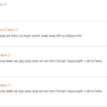
рын 13
ны 03 сарын 13
 яриад сууж бналээ шүү янданг цөөлөх талаар яриад хийгээд шийдээд өгөөч
 сарын 13
хир заваан гар хуруу хувцас хунар нил хөө тортог болгодог.Эрүүд мэндийг ч сүйтгэж байна.
 сарын 13
хир заваан гар хуруу хувцас хунар нил хөө тортог болгодог.Эрүүд мэндийг ч сүйтгэж байна.