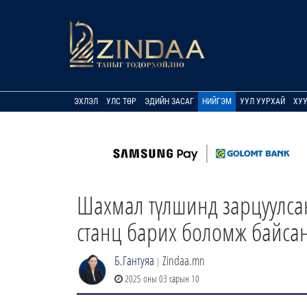
ЭХЛЭЛ
УЛС ТӨР
ЭДИЙН ЗАСАГ
НИЙГЭМ
УУЛ УУРХАЙ
ХУ
Шахмал түлшинд зарцуулсан
станц барих боломж байса
Б.Гантуяа
Zindaa.mn
|
2025 оны 03 сарын 10