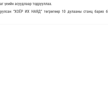
аг үеийн асуудлаар тодрууллаа.
уулсан “ХОЁР ИХ НАЯД” төгрөгөөр 10 дулааны станц барих 