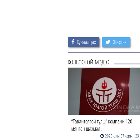
Хуваалцах
Жиргэх
ХОЛБООТОЙ МЭДЭЭ
“Тавантолгой түлш” компани 120
мянган шахмал …
2026 оны 07 сарын 23