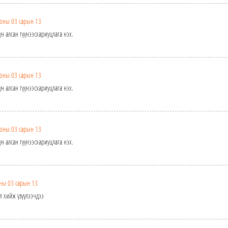
оны 03 сарын 13
н алсан түүнээсхариуцлага нэх.
оны 03 сарын 13
н алсан түүнээсхариуцлага нэх.
оны 03 сарын 13
н алсан түүнээсхариуцлага нэх.
ны 03 сарын 13
л хийж үзүүлээчдээ