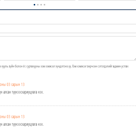
э хууль зүйн болон ёс суртахууны хэм хэмжээг хүндэтгэнэ үү. Хэм хэмжээг зөрчсөн сэтгэгдэлийг админ устгах
оны 03 сарын 13
н алсан түүнээсхариуцлага нэх.
оны 03 сарын 13
н алсан түүнээсхариуцлага нэх.