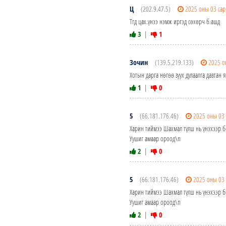
Ц
(202.9.47.5)
2025 оны 03 са
Тгд цах.үнээ нэмж иргэд сөхөрч б.ашд
3
|
1
Зочин
(139.5.219.133)
2025 о
Хотын дарга нөгөө зуух дулаалга давтан
1
|
0
5
(66.181.176.46)
2025 оны 03
Харин тиймээ Шахмал түлш нь үнэхээр бо
Уушиг амаар ороод\n
2
|
0
5
(66.181.176.46)
2025 оны 03
Харин тиймээ Шахмал түлш нь үнэхээр бо
Уушиг амаар ороод\n
2
|
0