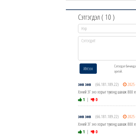
Сэтгэгдэл (
10
)
Сэтгэгдэл бичихдэ
Илгээх
эрхтэй.
зөв зөв
(66.181.189.22)
2025 
Хэний ЗГ энэ хорыг түмэнд шахаж 800 хү
1
|
0
зөв зөв
(66.181.189.22)
2025 
Хэний ЗГ энэ хорыг түмэнд шахаж 800 хү
1
|
0