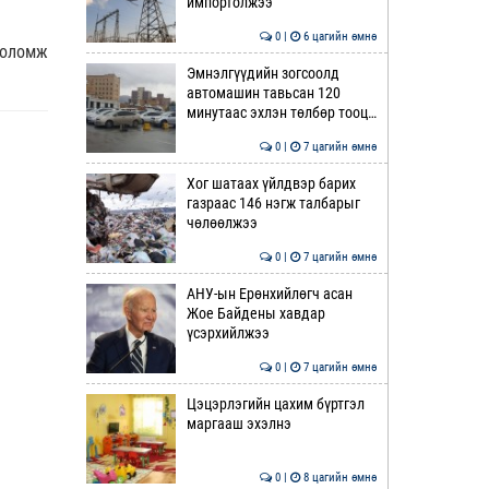
импортолжээ
0 |
6 цагийн өмнө
боломж
Эмнэлгүүдийн зогсоолд
автомашин тавьсан 120
минутаас эхлэн төлбөр тооц…
0 |
7 цагийн өмнө
Хог шатаах үйлдвэр барих
газраас 146 нэгж талбарыг
чөлөөлжээ
0 |
7 цагийн өмнө
АНУ-ын Ерөнхийлөгч асан
Жое Байдены хавдар
үсэрхийлжээ
0 |
7 цагийн өмнө
Цэцэрлэгийн цахим бүртгэл
маргааш эхэлнэ
0 |
8 цагийн өмнө