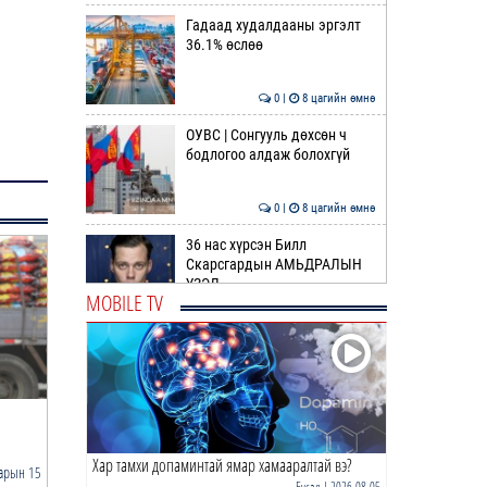
Гадаад худалдааны эргэлт
36.1% өслөө
0 |
8 цагийн өмнө
ОУВС | Сонгууль дөхсөн ч
бодлогоо алдаж болохгүй
0 |
8 цагийн өмнө
36 нас хүрсэн Билл
Скарсгардын АМЬДРАЛЫН
ҮЗЭЛ
MOBILE TV
0 |
9 цагийн өмнө
ӨРНИЙН ЗУРХАЙ |
Жинлүүрийнхний бүтээлч
байдал нэмэгдэнэ
Сайжруулсан хатуу түлшний
Борлуулалтын цэгээр ө
0 |
11 цагийн өмнө
стандартыг шинэчлэн…
тонн сайжруулс…
Хар тамхи допаминтай ямар хамааралтай вэ?
ӨГЛӨӨНИЙ МЭНД!
арын 15
2025 оны 10 сарын 06
2025 
Бусад
| 2026-08-05