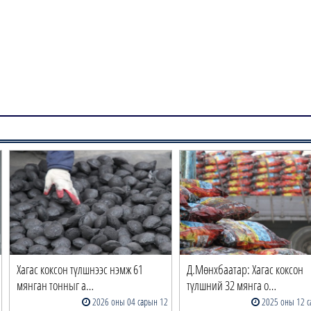
Хагас коксон түлшнээс нэмж 61
Д.Мөнхбаатар: Хагас коксон
мянган тонныг а…
түлшний 32 мянга о…
2026 оны 04 сарын 12
2025 оны 12 с