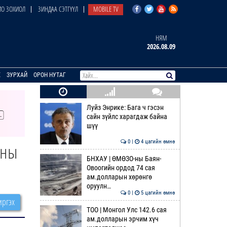
О ЗОХИОЛ
ЗИНДАА СЭТГҮҮЛ
MOBILE TV
НЯМ
2026.08.09
E
ЗУРХАЙ
ОРОН НУТАГ
Луйз Энрике: Бага ч гэсэн
сайн зүйлс харагдаж байна
шүү
0 |
4 цагийн өмнө
аны
БНХАУ | ӨМӨЗО-ны Баян-
Овоогийн ордод 74 сая
ам.долларын хөрөнгө
оруулн…
0 |
5 цагийн өмнө
ргэх
ТОО | Монгол Улс 142.6 сая
ам.долларын эрчим хүч