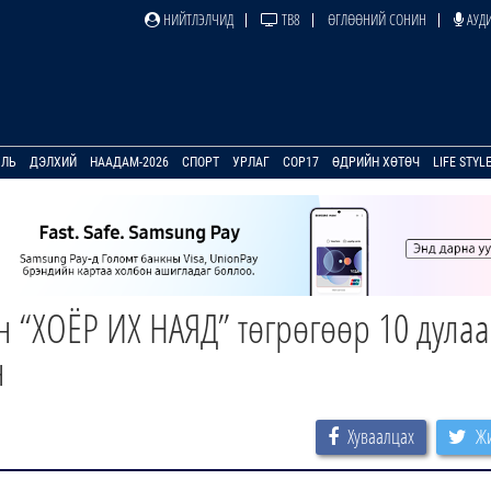
НИЙТЛЭЛЧИД
ТВ8
ӨГЛӨӨНИЙ СОНИН
АУДИ
УЛЬ
ДЭЛХИЙ
НААДАМ-2026
СПОРТ
УРЛАГ
COP17
ӨДРИЙН ХӨТӨЧ
LIFE STYL
 “ХОЁР ИХ НАЯД” төгрөгөөр 10 дула
н
Хуваалцах
Жи