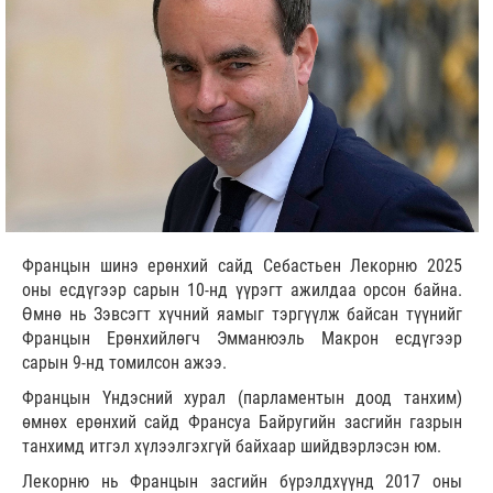
Францын шинэ ерөнхий сайд Себастьен Лекорню 2025
оны есдүгээр сарын 10-нд үүрэгт ажилдаа орсон байна.
Өмнө нь Зэвсэгт хүчний яамыг тэргүүлж байсан түүнийг
Францын Ерөнхийлөгч Эмманюэль Макрон есдүгээр
сарын 9-нд томилсон ажээ.
Францын Үндэсний хурал (парламентын доод танхим)
өмнөх ерөнхий сайд Франсуа Байругийн засгийн газрын
танхимд итгэл хүлээлгэхгүй байхаар шийдвэрлэсэн юм.
Лекорню нь Францын засгийн бүрэлдхүүнд 2017 оны