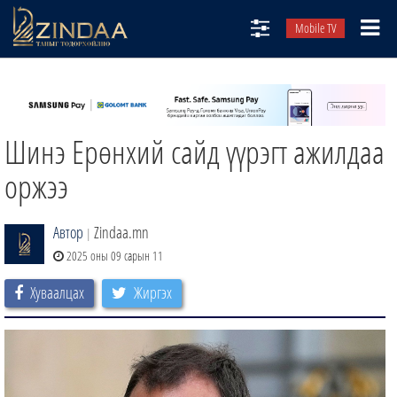
Mobile TV
НИЙТЛЭЛЧИД
ТВ8
Шинэ Ерөнхий сайд үүрэгт ажилдаа
ӨГЛӨӨНИЙ СОНИН
АУДИО ЗОХИОЛ
оржээ
ЗИНДАА СЭТГҮҮЛ
Автор
Zindaa.mn
|
2025 оны 09 сарын 11
Хуваалцах
Жиргэх