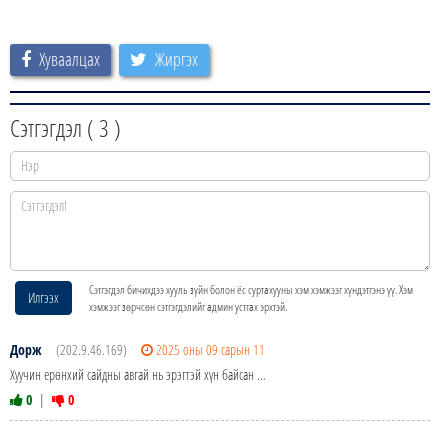
Хуваалцах
Жиргэх
Сэтгэгдэл (
3
)
Сэтгэгдэл бичихдээ хууль зүйн болон ёс суртахууны хэм хэмжээг хүндэтгэнэ үү. Хэм
Илгээх
хэмжээг зөрчсөн сэтгэгдэлийг админ устгах эрхтэй.
Дорж
(202.9.46.169)
2025 оны 09 сарын 11
Хуучин ерөнхий сайдны авгай нь эрэгтэй хүн байсан …
0
|
0