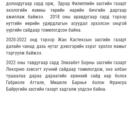
долоодугаар сард орж, Эдуар Филиппийн засгийн газарт
экологийн яамны төрийн нарийн бичгийн даргаар
ажиллаж байжээ. 2018 оны аравдугаар сард тэрээр
нутгийн өөрийн удирдлагын асуудал эрхэлсэн онцгой
үүргийн сайдаар томилогдсон байна.
2020-2022 онд тэрээр Жан Кастексын засгийн газарт
далайн чанад дахь нутаг дэвсгэрийн хэрэг эрхлэх яамыг
тэргүүлж байжээ.
2022 оны тавдугаар сард Элизабет Борны засгийн газарт
Лекорню зэвсэгт хүчний сайдаар томилогдож, энэ албан
тушаалаа дараа дараагийн ерөнхий сайд нар болох
Габриэле Аттале, Мишеле Барнье болон Франсуа
Байругийн засгийн газарт хадгалж үлдсэн байна.