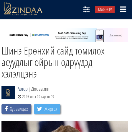
Mobile TV
НИЙТЛЭЛЧИД
ТВ8
Шинэ Ерөнхий сайд томилох
ӨГЛӨӨНИЙ СОНИН
АУДИО ЗОХИОЛ
асуудлыг ойрын өдрүүдэд
ЗИНДАА СЭТГҮҮЛ
хэлэлцэнэ
Автор
Zindaa.mn
|
2025 оны 09 сарын 09
Хуваалцах
Жиргэх