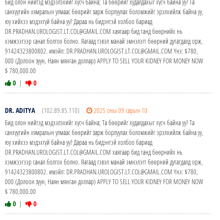
Бид олон нийтэд мэдээлэхийг хүсч байна; Та бөөрийг худалдахыг хүсч байна уу? Та
санхүүгийн хямралын улмаас бөөрийг зарж борлуулах боломжийг эрэлхийлж байна уу,
юу хийхээ мэдэхгүй байна уу? Дараа нь бидэнтэй холбоо бариад
DR.PRADHAN.UROLOGIST.LT.COL@GMAIL.COM хаягаар бид танд бөөрнийх нь
хэмжээгээр санал болгох болно. Яагаад гэвэл манай эмнэлэгт бөөрний дутагдалд орж,
91424323800802. имэйл: DR.PRADHAN.UROLOGIST.LT.COL@GMAIL.COM Yнэ: $780,
000 (Долоон зуун, Наян мянган доллар) APPLY TO SELL YOUR KIDNEY FOR MONEY NOW
$ 780,000.00
0
|
0
DR. ADITYA
(102.89.85.110)
2025 оны 09 сарын 10
Бид олон нийтэд мэдээлэхийг хүсч байна; Та бөөрийг худалдахыг хүсч байна уу? Та
санхүүгийн хямралын улмаас бөөрийг зарж борлуулах боломжийг эрэлхийлж байна уу,
юу хийхээ мэдэхгүй байна уу? Дараа нь бидэнтэй холбоо бариад
DR.PRADHAN.UROLOGIST.LT.COL@GMAIL.COM хаягаар бид танд бөөрнийх нь
хэмжээгээр санал болгох болно. Яагаад гэвэл манай эмнэлэгт бөөрний дутагдалд орж,
91424323800802. имэйл: DR.PRADHAN.UROLOGIST.LT.COL@GMAIL.COM Yнэ: $780,
000 (Долоон зуун, Наян мянган доллар) APPLY TO SELL YOUR KIDNEY FOR MONEY NOW
$ 780,000.00
0
|
0