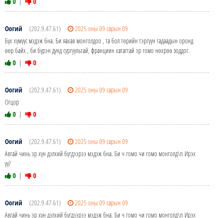
0
|
0
Оогий
(202.9.47.61)
2025 оны 09 сарын 09
Бүх хүмүүс мэдэж бна. Би яахав монголдоо , та бол төрийн тэргүүн гадаадын оронд
өөр байх , би бүрэн дунд сургуультай, франциин хатагтай эр гомо нөхрөө зоддог.
0
|
0
Оогий
(202.9.47.61)
2025 оны 09 сарын 09
Огцор
0
|
0
Оогий
(202.9.47.61)
2025 оны 09 сарын 09
Авгай чинь эр хүн дэлхий бүгдээрээ мэдэж бна. Би ч гомо чи гомо монголд\n Ирэх
үү?
0
|
0
Оогий
(202.9.47.61)
2025 оны 09 сарын 09
Авгай чинь эр хүн дэлхий бүгдээрээ мэдэж бна. Би ч гомо чи гомо монголд\n Ирэх