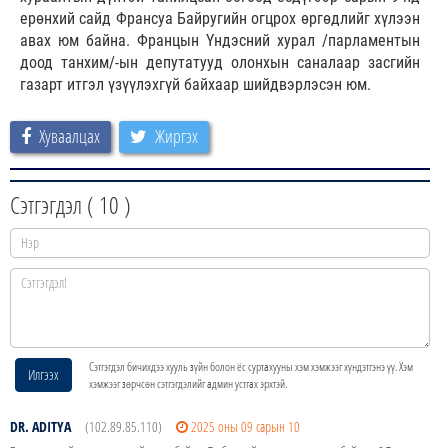
ерөнхий сайд Франсуа Байругийн огцрох өргөдлийг хүлээн
авах юм байна. Францын Үндэсний хурал /парламентын
доод танхим/-ын депутатууд олонхын саналаар засгийн
газарт итгэл үзүүлэхгүй байхаар шийдвэрлэсэн юм.
Хуваалцах
Жиргэх
Сэтгэгдэл (
10
)
Сэтгэгдэл бичихдээ хууль зүйн болон ёс суртахууны хэм хэмжээг хүндэтгэнэ үү. Хэм
Илгээх
хэмжээг зөрчсөн сэтгэгдэлийг админ устгах эрхтэй.
DR. ADITYA
(102.89.85.110)
2025 оны 09 сарын 10