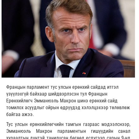
Францын парламент тус улсын ерөнхий сайдад итгэл
үзүүлэхгүй байхаар шийдвэрлэсэн тул Францын
Ерөнхийлөгч Эмманюэль Макрон шинэ ерөнхий сайд
томилох асуудлыг ойрын өдрүүдэд хэлэлцэхээр төлөвлөж
байгаа ажээ.
Тус улсын ерөнхийлөгчийн тамгын газраас мэдээлснээр,
Эмманюэль Макрон парламентын гишүүдийн санал
хураалтын дүнтэй танилцсан бөгөөд есдүгээр сарын 9-нд