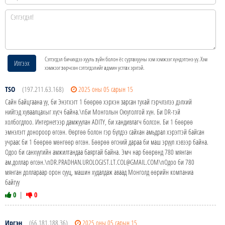
Сэтгэгдэл бичихдээ хууль зүйн болон ёс суртахууны хэм хэмжээг хүндэтгэнэ үү. Хэм
Илгээх
хэмжээг зөрчсөн сэтгэгдэлийг админ устгах эрхтэй.
TSO
(197.211.63.168)
2025 оны 05 сарын 15
Сайн байцгаана уу, би Энэтхэгт 1 бөөрөө хэрхэн зарсан тухай гэрчлэлээ дэлхий
нийтэд хуваалцахыг хүсч байна.\nБи Монголын Оюутолгой хүн. Би DR-тэй
холбогдлоо. Интернетээр дамжуулан ADITY, би хандивлагч болсон. Би 1 бөөрөө
эмнэлэгт донороор өгсөн. Өөртөө болон гэр бүлдээ сайхан амьдрал хэрэгтэй байсан
учраас би 1 бөөрөө мөнгөөр өгсөн. Бөөрөө өгсний дараа би маш эрүүл хэвээр байна.
Одоо би санхүүгийн амжилтандаа баяртай байна. Эмч нар бөөрөнд 780 мянган
ам.доллар өгсөн.\nDR.PRADHAN.UROLOGIST.LT.COL@GMAIL.COM\nОдоо би 780
мянган доллараар орон сууц, машин худалдаж аваад Монголд өөрийн компаниа
байгуу
0
|
0
Иргэн
(66.181.188.36)
2025 оны 05 сарын 15