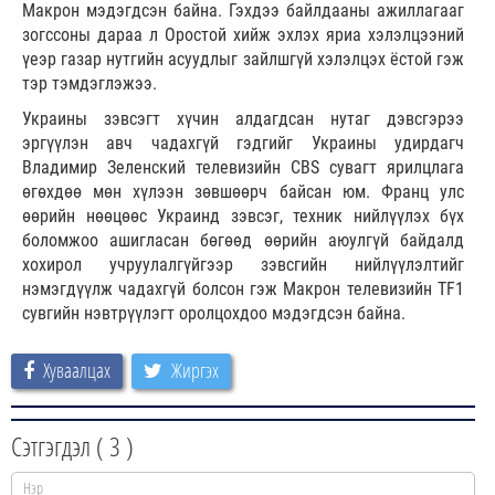
Макрон мэдэгдсэн байна. Гэхдээ байлдааны ажиллагааг
зогссоны дараа л Оростой хийж эхлэх яриа хэлэлцээний
үеэр газар нутгийн асуудлыг зайлшгүй хэлэлцэх ёстой гэж
тэр тэмдэглэжээ.
Украины зэвсэгт хүчин алдагдсан нутаг дэвсгэрээ
эргүүлэн авч чадахгүй гэдгийг Украины удирдагч
Владимир Зеленский телевизийн CBS сувагт ярилцлага
өгөхдөө мөн хүлээн зөвшөөрч байсан юм. Франц улс
өөрийн нөөцөөс Украинд зэвсэг, техник нийлүүлэх бүх
боломжоо ашигласан бөгөөд өөрийн аюулгүй байдалд
хохирол учруулалгүйгээр зэвсгийн нийлүүлэлтийг
нэмэгдүүлж чадахгүй болсон гэж Макрон телевизийн TF1
сувгийн нэвтрүүлэгт оролцохдоо мэдэгдсэн байна.
Хуваалцах
Жиргэх
Сэтгэгдэл (
3
)