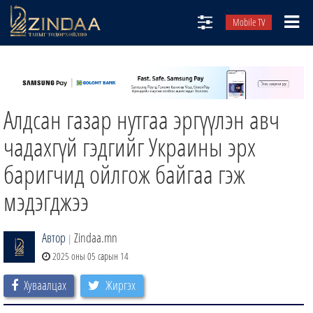
Mobile TV
НИЙТЛЭЛЧИД
ТВ8
Алдсан газар нутгаа эргүүлэн авч
ӨГЛӨӨНИЙ СОНИН
АУДИО ЗОХИОЛ
чадахгүй гэдгийг Украины эрх
ЗИНДАА СЭТГҮҮЛ
баригчид ойлгож байгаа гэж
мэдэгджээ
Автор
Zindaa.mn
|
2025 оны 05 сарын 14
Хуваалцах
Жиргэх