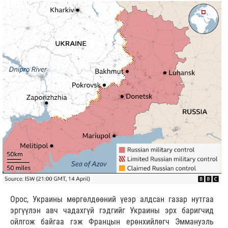
Орос, Украины мөргөлдөөний үеэр алдсан газар нутгаа
эргүүлэн авч чадахгүй гэдгийг Украины эрх баригчид
ойлгож байгаа гэж Францын ерөнхийлөгч Эммануэль