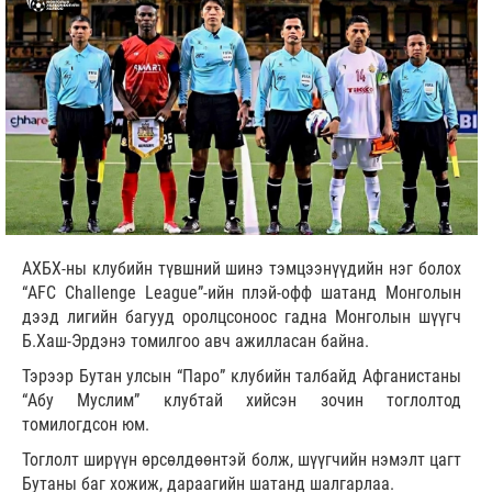
АХБХ-ны клубийн түвшний шинэ тэмцээнүүдийн нэг болох
“AFC Challenge League”-ийн плэй-офф шатанд Монголын
дээд лигийн багууд оролцсоноос гадна Монголын шүүгч
Б.Хаш-Эрдэнэ томилгоо авч ажилласан байна.
Тэрээр Бутан улсын “Паро” клубийн талбайд Афганистаны
“Абу Муслим” клубтай хийсэн зочин тоглолтод
томилогдсон юм.
Тоглолт ширүүн өрсөлдөөнтэй болж, шүүгчийн нэмэлт цагт
Бутаны баг хожиж, дараагийн шатанд шалгарлаа.