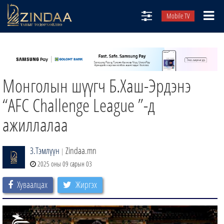
Mobile TV
НИЙТЛЭЛЧИД
ТВ8
Монголын шүүгч Б.Хаш-Эрдэнэ
ӨГЛӨӨНИЙ СОНИН
АУДИО ЗОХИОЛ
“AFC Challenge League ”-д
ЗИНДАА СЭТГҮҮЛ
ажиллалаа
З.Тэмлүүн
Zindaa.mn
|
2025 оны 09 сарын 03
Хуваалцах
Жиргэх