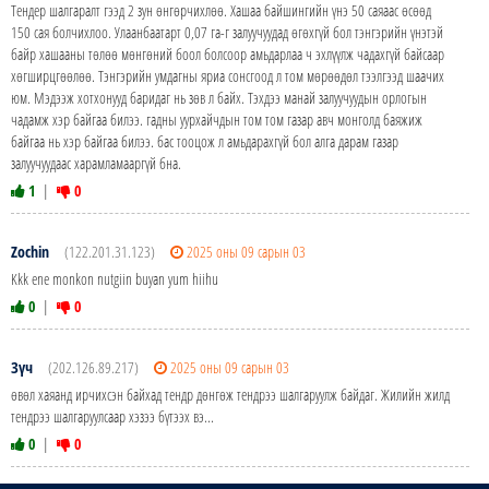
Тендер шалгаралт гээд 2 зун өнгөрчихлөө. Хашаа байшингийн үнэ 50 саяаас өсөөд
150 сая болчихлоо. Улаанбаатарт 0,07 га-г залуучуудад өгөхгүй бол тэнгэрийн үнэтэй
байр хашааны төлөө мөнгөний боол болсоор амьдарлаа ч эхлүүлж чадахгүй байсаар
хөгширцгөөлөө. Тэнгэрийн умдагны яриа сонсгоод л том мөрөөдөл тээлгээд шаачих
юм. Мэдээж хотхонууд баридаг нь зөв л байх. Тэхдээ манай залуучуудын орлогын
чадамж хэр байгаа билээ. гадны уурхайчдын том том газар авч монголд баяжиж
байгаа нь хэр байгаа билээ. бас тооцож л амьдарахгүй бол алга дарам газар
залуучуудаас харамламааргүй бна.
1
|
0
Zochin
(122.201.31.123)
2025 оны 09 сарын 03
Kkk ene monkon nutgiin buyan yum hiihu
0
|
0
Зүч
(202.126.89.217)
2025 оны 09 сарын 03
өвөл хаяанд ирчихсэн байхад тендр дөнгөж тендрээ шалгаруулж байдаг. Жилийн жилд
тендрээ шалгаруулсаар хэзээ бүтээх вэ...
0
|
0