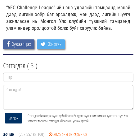
“AFC Challenge League”-ийн энэ удаагийн тэмцээнд манай
дээд лигийн хоёр баг өрсөлдөж, мөн дээд лигийн шүүгч
ажилласан нь Монгол Улс клубийн түвшний тэмцээнд
улам өндөр оролцоотой болж буйг харуулж байна.
Хуваалцах
Жиргэх
Сэтгэгдэл (
3
)
Сэтгэгдэл бичихдээ хууль зүйн болон ёс суртахууны хэм хэмжээг хүндэтгэнэ үү. Хэм
Илгээх
хэмжээг зөрчсөн сэтгэгдэлийг админ устгах эрхтэй.
Зочин
(202.55.188.100)
2025 оны 09 сарын 08