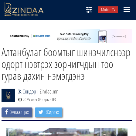
Mobile TV
НИЙТЛЭЛЧИД
ТВ8
Алтанбулаг боомтыг шинэчилснээр
ӨГЛӨӨНИЙ СОНИН
АУДИО ЗОХИОЛ
өдөрт нэвтрэх зорчигчдын тоо
ЗИНДАА СЭТГҮҮЛ
гурав дахин нэмэгдэнэ
Ж.Сондор
Zindaa.mn
|
2025 оны 09 сарын 03
Хуваалцах
Жиргэх