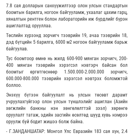
7.8 сая долларын санхүүжилтээр олон улсын стандартын
боомтын барилга, ногоон байгууламж, ухаалаг цахим гарц,
хяналтын рентген болон лабораторийн иж бүрдлийг бүрэн
ашиглалтад орууллаа.
Төслийн хүрээнд зорчигч тээврийн 19, ачаа тээврийн 18,
дэд бүтцийн 5 барилга, 6000 м2 ногоон байгууламж барьж
байгуулав.
Тус боомтоор өмнө нь жилд 600-900 мянган зорчигч, 200-
400 мянган тээврийн хэрэгсэл нэвтэрч байсан бол
боомтыг өргөтгөснөөр 1.500.000-2.000.000 зорчигч,
600.000-800.000 тээврийн хэрэгсэл нэвтрэх боломжтой
боллоо.
Энэхүү бүтээн байгуулалт нь улсын төсөвт дарамт
учруулахгүйгээр олон улсын түншлэлийг ашиглан (Азийн
хөгжлийн банкны нэн хөнгөлөлттэй зээл) хөрөнгө
оруулалт татаж, эдийн засгийн өсөлтөд шууд хувь нэмрээ
оруулж буй бодит жишээ болж байна.
- Г.ЗАНДАНШАТАР: Монгол Улс Евразийн 183 сая хүн, 2.4