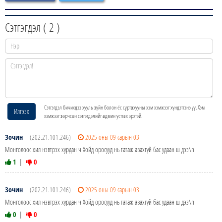
Сэтгэгдэл (
2
)
Сэтгэгдэл бичихдээ хууль зүйн болон ёс суртахууны хэм хэмжээг хүндэтгэнэ үү. Хэм
Илгээх
хэмжээг зөрчсөн сэтгэгдэлийг админ устгах эрхтэй.
Зочин
(202.21.101.246)
2025 оны 09 сарын 03
Монголоос хил нэвтрэх хурдан ч Хойд оросууд нь татаж авахгүй бас удаан ш дээ\n
1
|
0
Зочин
(202.21.101.246)
2025 оны 09 сарын 03
Монголоос хил нэвтрэх хурдан ч Хойд оросууд нь татаж авахгүй бас удаан ш дээ\n
0
|
0