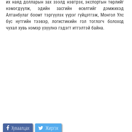
их наяд долларын зах зээлд нэвтрэх, экспортын төрлийг
нэмэгдүүлж, эдийн засгийн өсөлтийг дэмжихэд
Алтанбулаг боомт тэргүүлэх үүрэг гүйцэтгэж, Монгол Улс
бүс нутгийн тээвэр, логистикийн гол тоглогч болоход
чухал хувь нэмэр үзүүлнэ гэдэгт итгэлтэй байна.
Хуваалцах
Жиргэх