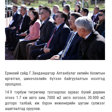
Ерөнхий сайд Г.Занданшатар Алтанбулаг хилийн боомтын
өргөтгөл, шинэчлэлийн бүтээн байгуулалтын нээлтэд
оролцлоо.
14.9 тэрбум төгрөгөөр тусгаарлах зурвас бүхий дөрвөн
эгнээ 1.7 км авто зам, 7000 м2 авто зогсоол, 30.000 м2
доторх талбай, иж бүрэн инженерийн шугам сүлжээг
ашиглалтад оруулав.