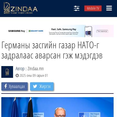
Mobile TV
НИЙТЛЭЛЧИД
ТВ8
Германы засгийн газар НАТО-г
ӨГЛӨӨНИЙ СОНИН
АУДИО ЗОХИОЛ
задралаас аварсан гэж мэдэгдэв
ЗИНДАА СЭТГҮҮЛ
Автор
Zindaa.mn
|
2025 оны 09 сарын 01
Хуваалцах
Жиргэх