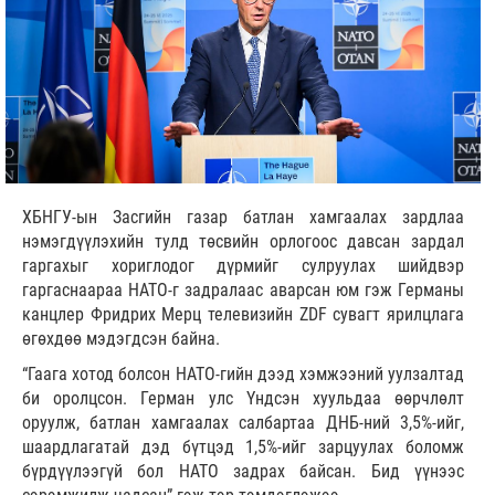
ХБНГУ-ын Засгийн газар батлан хамгаалах зардлаа
нэмэгдүүлэхийн тулд төсвийн орлогоос давсан зардал
гаргахыг хориглодог дүрмийг сулруулах шийдвэр
гаргаснаараа НАТО-г задралаас аварсан юм гэж Германы
канцлер Фридрих Мерц телевизийн ZDF сувагт ярилцлага
өгөхдөө мэдэгдсэн байна.
“Гаага хотод болсон НАТО-гийн дээд хэмжээний уулзалтад
би оролцсон. Герман улс Үндсэн хуульдаа өөрчлөлт
оруулж, батлан хамгаалах салбартаа ДНБ-ний 3,5%-ийг,
шаардлагатай дэд бүтцэд 1,5%-ийг зарцуулах боломж
бүрдүүлээгүй бол НАТО задрах байсан. Бид үүнээс