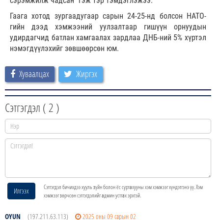
сэрэмжилж чадсан” гэж тэр тэмдэглэжээ.
Гаага хотод зургаадугаар сарын 24-25-нд болсон НАТО-
гийн дээд хэмжээний уулзалтаар гишүүн орнуудын
удирдагчид батлан хамгаалах зардлаа ДНБ-ний 5% хүртэл
нэмэгдүүлэхийг зөвшөөрсөн юм.
Хуваалцах
Жиргэх
Сэтгэгдэл (
2
)
Сэтгэгдэл бичихдээ хууль зүйн болон ёс суртахууны хэм хэмжээг хүндэтгэнэ үү. Хэм
Илгээх
хэмжээг зөрчсөн сэтгэгдэлийг админ устгах эрхтэй.
OYUN
(197.211.63.113)
2025 оны 09 сарын 02