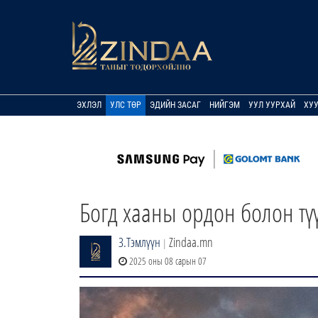
ЭХЛЭЛ
УЛС ТӨР
ЭДИЙН ЗАСАГ
НИЙГЭМ
УУЛ УУРХАЙ
ХУ
Богд хааны ордон болон түү
З.Тэмлүүн
Zindaa.mn
|
2025 оны 08 сарын 07