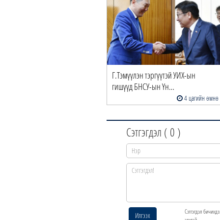
Г.Тэмүүлэн тэргүүтэй УИХ-ын
гишүүд БНСУ-ын Үн…
4 цагийн өмнө
Сэтгэгдэл (
0
)
Сэтгэгдэл бичихдэ
Илгээх
эрхтэй.