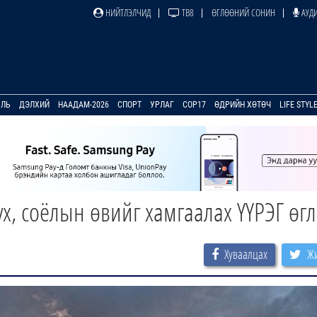
НИЙТЛЭЛЧИД
ТВ8
ӨГЛӨӨНИЙ СОНИН
АУДИ
УЛЬ
ДЭЛХИЙ
НААДАМ-2026
СПОРТ
УРЛАГ
COP17
ӨДРИЙН ХӨТӨЧ
LIFE STYL
х, соёлын өвийг хамгаалах ҮҮРЭГ өг
Хуваалцах
Жи