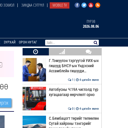
О ЗОХИОЛ
ЗИНДАА СЭТГҮҮЛ
MOBILE TV
ПҮРЭВ
2026.08.06
E
ЗУРХАЙ
ОРОН НУТАГ
Г.Тэмүүлэн тэргүүтэй УИХ-ын
гишүүд БНСУ-ын Үндэсний
Ассамблейн гишүүди…
1 |
4 цагийн өмнө
лөө
Автобусны Ч:19А чиглэлд түр
хугацаагаар өөрчлөлт орно
ргэх
0 |
4 цагийн өмнө
С.Бямбацогт төрийг төлөөлөн
Сутай хайрхны тэнгэрийг