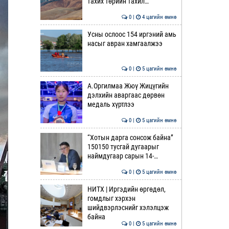
тахих төрийн тахил…
0 |
4 цагийн өмнө
Усны ослоос 154 иргэний амь
насыг авран хамгаалжээ
0 |
5 цагийн өмнө
А.Оргилмаа Жюү Жицүгийн
дэлхийн аваргаас дөрвөн
медаль хүртлээ
0 |
5 цагийн өмнө
“Хотын дарга сонсож байна”
150150 тусгай дугаарыг
наймдугаар сарын 14-…
0 |
5 цагийн өмнө
НИТХ | Иргэдийн өргөдөл,
гомдлыг хэрхэн
шийдвэрлэснийг хэлэлцэж
байна
0 |
5 цагийн өмнө