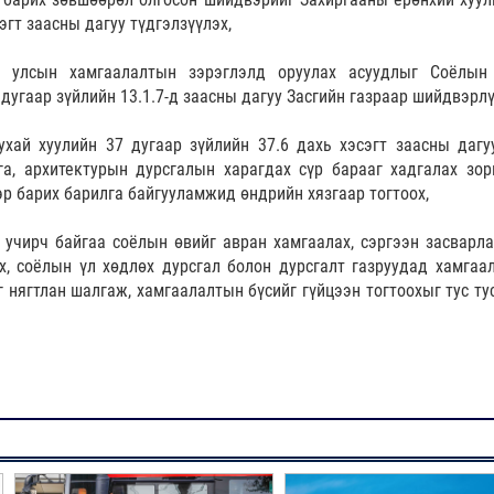
эгт заасны дагуу түдгэлзүүлэх,
 улсын хамгаалалтын зэрэглэлд оруулах асуудлыг Соёлын
 дугаар зүйлийн 13.1.7-д заасны дагуу Засгийн газраар шийдвэрлү
ухай хуулийн 37 дугаар зүйлийн 37.6 дахь хэсэгт заасны дагу
а, архитектурын дурсгалын харагдах сүр барааг хадгалах зор
р барих барилга байгууламжид өндрийн хязгаар тогтоох,
л учирч байгаа соёлын өвийг авран хамгаалах, сэргээн засварла
х, соёлын үл хөдлөх дурсгал болон дурсгалт газруудад хамгаа
г нягтлан шалгаж, хамгаалалтын бүсийг гүйцээн тогтоохыг тус ту