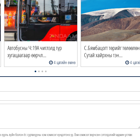
Автобусны Ч:19А чиглэлд түр
С.Бямбацогт төрийг төлөөлөн
хугацаагаар өөрчл…
Сутай хайрхны тэн…
4 цагийн өмнө
4 цаги
э хууль зүйн болон ёс суртахууны хэм хэмжээг хүндэтгэнэ үү. Хэм хэмжээг зөрчсөн сэтгэгдэлийг админ устгах