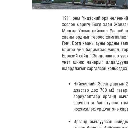
1911 оны Үндэсний эрх чөлөөний
хослон баригч Богд хаан Жавзан
Монгол Улсын нийслэл Улаанбаа
хааны ордныг төрөөс хамгаалах 
Гэвч Богд хааны зуны ордны зал
байгаа үйл баримтаас үзвэл, тө
Ерөнхий сайд Г.Занданшатар үзэж
үнэт шинж чанарыг алдагдуула
шаардлагыг харгалзан холбогдох 
Нийслэлийн Засаг даргын 2
дэвсгэр дэх 700 м2 газар
зориулалтаар иргэнд өмч
зөрчсөн албан тушаалтны
нэхэмжлэх, үр дүнг энэ сар
Иргэнд өмчлүүлсэн шийдвэ
газарт барилга байгууламж