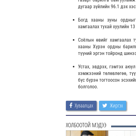
дугаар зүйлийн 96.1 дэх хэс
Богд хааны зуны ордныг
хамгаалах тухай хуулийн 13
Соёлын өвийг хамгаалах т
хааны Хүрэн ордны барилг
түүний эргэн тойронд шинээ
Устах, эвдрэх, гэмтэх аюу
хэмжээний төлөвлөгөө, түү
бүс бүрэн тогтоосон эсэхий
болголоо.
Хуваалцах
Жиргэх
ХОЛБООТОЙ МЭДЭЭ