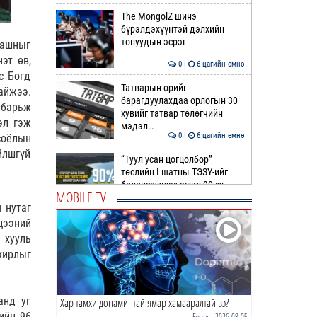
The MongolZ шинэ
бүрэлдэхүүнтэй дэлхийн
топуудын эсрэг
шашныг
эт өв,
0 |
6 цагийн өмнө
с Богд
Татварын өрийг
айжээ.
барагдуулахдаа орлогын 30
 барьж
хувийг татвар төлөгчийн
эл гэж
мэдэл…
0 |
6 цагийн өмнө
соёлын
йлшгүй
“Туул усан цогцолбор”
төслийн I шатны ТЭЗҮ-ийг
боловсруулах ажил 90 ху…
MOBILE TV
 нутаг
0 |
6 цагийн өмнө
цээний
Нийслэлийн иргэдийн
 хууль
Төлөөлөгчдийн Хурлын
хирлыг
Ээлжит VIII хуралдаан
эхэллээ
0 |
7 цагийн өмнө
анд уг
Хар тамхи допаминтай ямар хамааралтай вэ?
ТОО | Гадаад валютын нөөц
7.9 тэрбум ам.доллар давлаа
ийн 96
Бусад
| 2026-08-05