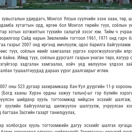
 хувьсгалын удирдагч, Монгол Улсын сүүлчийн эзэн хаан, төр, 
дамба хутагтын орд, өргөө бол Монгол төрийн түүх, соёлын үн
тар хотын хотжилтын түүхийн салшгүй хэсэг юм. Тийм ч учраа
зорилгоор Сайд нарын Зөвлөлийн тогтоол 1961, 1971 онд гарч б
гаа газрыг 2007 онд иргэнд өмчлүүлж, одоо барилга байгууламж
рөөс түүх, соёлын өвийг хамгаалах үүргээ хэрэгжүүлээгүйн илр
 байна. Иймд түүх, соёлын дурсгалт газрын унаган төрх, язгуур 
хгүйгээр хадгалан хамгаалах, хойч үед өвлүүлэн үлдээх за
албан тушаалтнуудад дараах үүрэг даалгаврыг өглөө.
007 оны 523 дугаар захирамжаар Хан-Уул дүүргийн 11-р хорооны
 (Богд хааны Хүрэн ордны хажуу талын)-ыг гэр бүлийн хэрэг
лүүлсэн шийдвэр хууль тогтоомжид нийцсэн эсэхийг шалгаж,
г хуулийн байгууллагад шилжүүлэн шалгуулж, учруулсан хо
д багтаан Засгийн газарт танилцуулах,
р холбогдох хууль тогтоомжийн дагуу эсэхийг шалгах хугаца
 барих зөвшөөрөл олгосон шийдвэрийг Захиргааны ерөнхий хуул