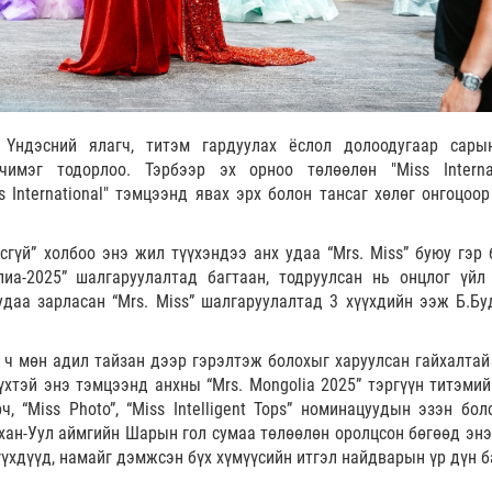
 Үндэсний ялагч, титэм гардуулах ёслол долоодугаар сары
чимэг тодорлоо. Тэрбээр эх орноо төлөөлөн "Miss Internat
 International" тэмцээнд явах эрх болон тансаг хөлөг онгоцоор
сгүй” холбоо энэ жил түүхэндээ анх удаа “Mrs. Miss” буюу гэр 
иа-2025” шалгаруулалтад багтаан, тодруулсан нь онцлог үйл
удаа зарласан “Mrs. Miss” шалгаруулалтад 3 хүүхдийн ээж Б.Бу
н ч мөн адил тайзан дээр гэрэлтэж болохыг харуулсан гайхалтай
хтэй энэ тэмцээнд анхны “Mrs. Mongolia 2025” тэргүүн титэмий
, “Miss Photo”, “Miss Intelligent Tops” номинацуудын эзэн бол
хан-Уул аймгийн Шарын гол сумаа төлөөлөн оролцсон бөгөөд энэ
хүүхдүүд, намайг дэмжсэн бүх хүмүүсийн итгэл найдварын үр дүн 