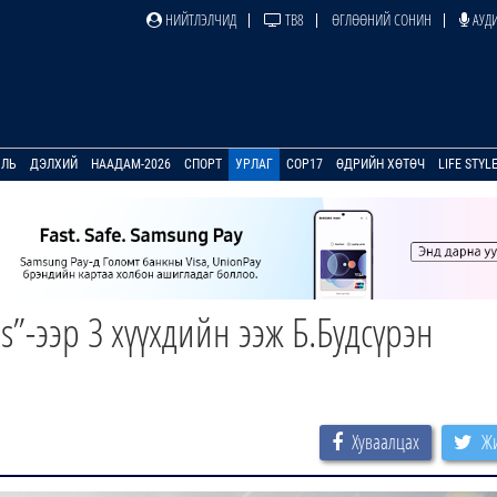
НИЙТЛЭЛЧИД
ТВ8
ӨГЛӨӨНИЙ СОНИН
АУДИ
УЛЬ
ДЭЛХИЙ
НААДАМ-2026
СПОРТ
УРЛАГ
COP17
ӨДРИЙН ХӨТӨЧ
LIFE STYL
”-ээр 3 хүүхдийн ээж Б.Будсүрэн
Хуваалцах
Жи