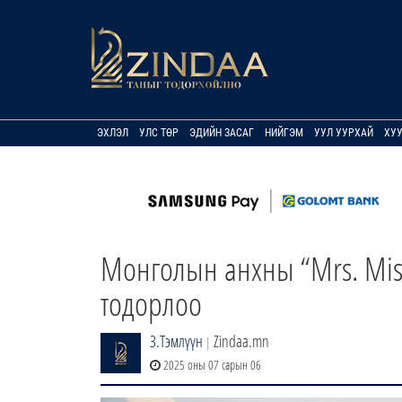
ЭХЛЭЛ
УЛС ТӨР
ЭДИЙН ЗАСАГ
НИЙГЭМ
УУЛ УУРХАЙ
ХУ
Монголын анхны “Mrs. Miss
тодорлоо
З.Тэмлүүн
Zindaa.mn
|
2025 оны 07 сарын 06