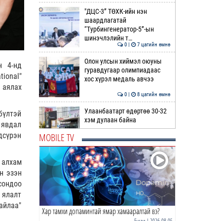
"ДЦС-3” ТӨХК-ийн нэн
шаардлагатай
“Турбингенератор-5”-ын
шинэчлэлийн т…
0 |
7 цагийн өмнө
Олон улсын хиймэл оюуны
н 4-нд
гуравдугаар олимпиадаас
ional"
хос хүрэл медаль авчээ
 аялах
0 |
8 цагийн өмнө
Улаанбаатарт өдөртөө 30-32
бүлтэй
хэм дулаан байна
 явдал
MOBILE TV
дсүрэн
0 |
8 цагийн өмнө
ДОРНЫН ЗУРХАЙ | Морь,
 алхам
нохой жилтнээ аливаа үйлийг
н эзэн
хийхэд эерэг сайн
сондоо
 ялалт
0 |
9 цагийн өмнө
байлаа"
Хар тамхи допаминтай ямар хамааралтай вэ?
ӨГЛӨӨНИЙ МЭНД!
Бусад
| 2026-08-05