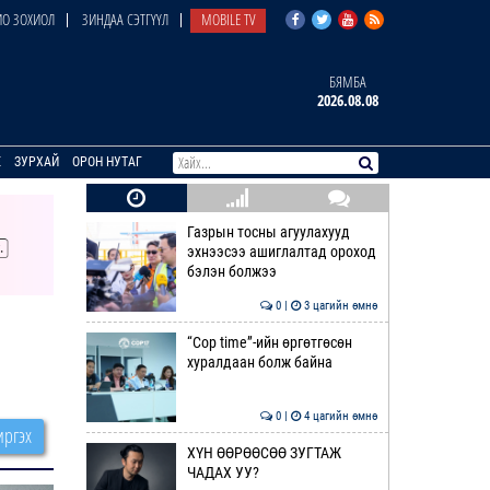
О ЗОХИОЛ
ЗИНДАА СЭТГҮҮЛ
MOBILE TV
БЯМБА
2026.08.08
E
ЗУРХАЙ
ОРОН НУТАГ
Газрын тосны агуулахууд
эхнээсээ ашиглалтад ороход
бэлэн болжээ
0 |
3 цагийн өмнө
“Cop time”-ийн өргөтгөсөн
хуралдаан болж байна
0 |
4 цагийн өмнө
ргэх
ХҮН ӨӨРӨӨСӨӨ ЗУГТАЖ
ЧАДАХ УУ?