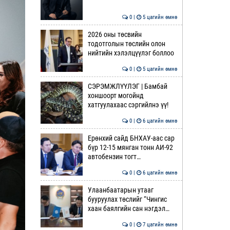
0 |
5 цагийн өмнө
2026 оны төсвийн
тодотголын төслийн олон
нийтийн хэлэлцүүлэг боллоо
0 |
5 цагийн өмнө
СЭРЭМЖЛҮҮЛЭГ | Бамбай
хоншоорт могойнд
хатгуулахаас сэргийлнэ үү!
0 |
6 цагийн өмнө
Ерөнхий сайд БНХАУ-аас сар
бүр 12-15 мянган тонн АИ-92
автобензин тогт…
0 |
6 цагийн өмнө
Улаанбаатарын утааг
бууруулах төслийг “Чингис
хаан баялгийн сан нэгдэл…
0 |
7 цагийн өмнө