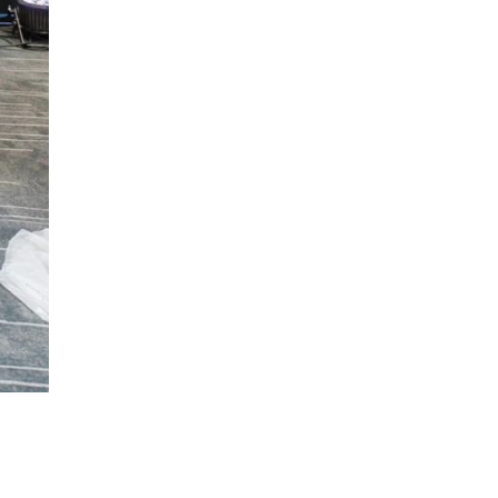
Долоодугаар сард 709,503
зөрчил бүртгэгджээ
0 |
2026-08-07
Худалдаа, үйлчилгээ
эрхлэхэд шаарддаг
давхардсан бүртгэлийг
хүчингүй б…
0 |
2026-08-07
Хилчин байлдагч галын
аюулаас нэг өрх айлыг
урьдчилан сэргийлж,
аварчэ…
0 |
2026-08-07
Буянт суманд алга болсон 10
настай охиныг эрэн хайх
ажиллагаа үргэлжил…
0 |
2026-08-07
ОБЕГ | Бүх сумд цас,
шуурганы үед зам нээх
зориулалтын техниктэй