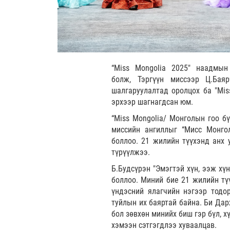
“Miss Mongolia 2025" наадмын
болж, Тэргүүн миссээр Ц.Баяр
шалгаруулалтад оролцох ба "Miss
эрхээр шагнагдсан юм.
“Miss Mongolia/ Монголын гоо бү
миссийн ангиллыг “Мисс Монгол
боллоо. 21 жилийн түүхэнд анх 
түрүүлжээ.
Б.Будсүрэн "Эмэгтэй хүн, ээж хү
боллоо. Миний бие 21 жилийн түү
үндэсний ялагчийн нэгээр тодорч
туйлын их баяртай байна. Би Дар
бол зөвхөн минийх биш гэр бүл, 
хэмээн сэтгэгдлээ хуваалцав.