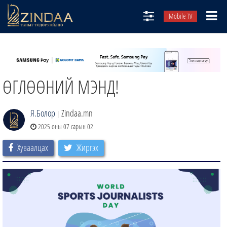
Mobile TV
НИЙТЛЭЛЧИД
ТВ8
ӨГЛӨӨНИЙ МЭНД!
ӨГЛӨӨНИЙ СОНИН
АУДИО ЗОХИОЛ
Я.Болор
Zindaa.mn
|
ЗИНДАА СЭТГҮҮЛ
2025 оны 07 сарын 02
Хуваалцах
Жиргэх