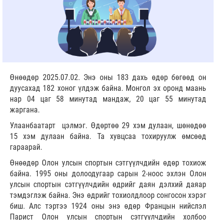
Өнөөдөр 2025.07.02. Энэ оны 183 дахь өдөр бөгөөд он
дуусахад 182 хоног үлдэж байна. Монгол эх оронд маань
нар 04 цаг 58 минутад мандаж, 20 цаг 55 минутад
жаргана.
Улаанбаатарт цэлмэг. Өдөртөө 29 хэм дулаан, шөнөдөө
15 хэм дулаан байна. Та хувцсаа тохируулж өмсөөд
гараарай.
Өнөөдөр Олон улсын спортын сэтгүүлчдийн өдөр тохиож
байна. 1995 оны долоодугаар сарын 2-ноос эхлэн Олон
улсын спортын сэтгүүлчдийн өдрийг даян дэлхий даяар
тэмдэглэж байна. Энэ өдрийг тохиолдлоор сонгосон хэрэг
биш. Алс тэртээ 1924 оны энэ өдөр Францын нийслэл
Парист Олон улсын спортын сэтгүүлчдийн холбоо