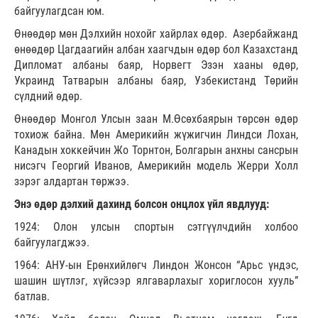
байгуулагдсан юм.
Өнөөдөр мөн Дэлхийн нохойг хайрлах өдөр. Азербайжанд
өнөөдөр Цагдаагийн албан хаагчдын өдөр бол Казахстанд
Дипломат албаны баяр, Норвегт Эзэн хааны өдөр,
Украинд Татварын албаны баяр, Узбекистанд Төрийн
сүлдний өдөр.
Өнөөдөр Монгол Улсын заан М.Өсөхбаярын төрсөн өдөр
тохиож байна. Мөн Америкийн жүжигчин Линдси Лохан,
Канадын хоккейчин Жо Торнтон, Болгарын анхны сансрын
нисэгч Георгий Иванов, Америкийн модель Жерри Холл
зэрэг алдартан төржээ.
Энэ өдөр дэлхий дахинд болсон онцлох үйл явдлууд:
1924: Олон улсын спортын сэтгүүлчдийн холбоо
байгуулагджээ.
1964: АНУ-ын Ерөнхийлөгч Линдон Жонсон “Арьс үндэс,
шашин шүтлэг, хүйсээр ялгаварлахыг хориглосон хууль”
батлав.