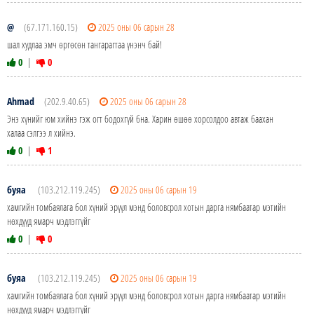
@
(67.171.160.15)
2025 оны 06 сарын 28
шал худлаа эмч өргөсөн тангарагтаа үнэнч бай!
0
|
0
Ahmad
(202.9.40.65)
2025 оны 06 сарын 28
Энэ хүнийг юм хийнэ гэж огт бодохгүй бна. Харин өшөө хорсолдоо автаж баахан
халаа сэлгээ л хийнэ.
0
|
1
буяа
(103.212.119.245)
2025 оны 06 сарын 19
хамгийн томбаялага бол хүний эрүүл мэнд боловсрол хотын дарга нямбаатар мэтийн
нөхдүүд ямарч мэдлэггүйг
0
|
0
буяа
(103.212.119.245)
2025 оны 06 сарын 19
хамгийн томбаялага бол хүний эрүүл мэнд боловсрол хотын дарга нямбаатар мэтийн
нөхдүүд ямарч мэдлэггүйг