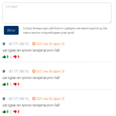
Сэтгэгдэл бичихдээ хууль зүйн болон ёс суртахууны хэм хэмжээг хүндэтгэнэ үү. Хэм
Илгээх
хэмжээг зөрчсөн сэтгэгдэлийг админ устгах эрхтэй.
@
(67.171.160.15)
2025 оны 06 сарын 28
шал худлаа эмч өргөсөн тангарагтаа үнэнч бай!
0
|
0
@
(67.171.160.15)
2025 оны 06 сарын 28
шал худлаа эмч өргөсөн тангарагтаа үнэнч бай!
0
|
0
@
(67.171.160.15)
2025 оны 06 сарын 28
шал худлаа эмч өргөсөн тангарагтаа үнэнч бай!
0
|
0