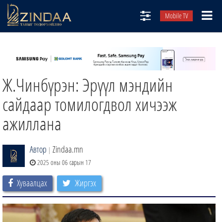
Mobile TV
НИЙТЛЭЛЧИД
ТВ8
Ж.Чинбүрэн: Эрүүл мэндийн
ӨГЛӨӨНИЙ СОНИН
АУДИО ЗОХИОЛ
сайдаар томилогдвол хичээж
ЗИНДАА СЭТГҮҮЛ
ажиллана
Автор
Zindaa.mn
|
2025 оны 06 сарын 17
Хуваалцах
Жиргэх