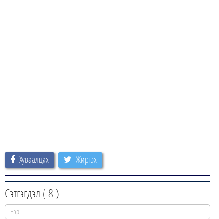
Хуваалцах
Жиргэх
Сэтгэгдэл (
8
)