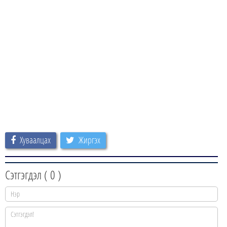
Хуваалцах
Жиргэх
Сэтгэгдэл (
0
)