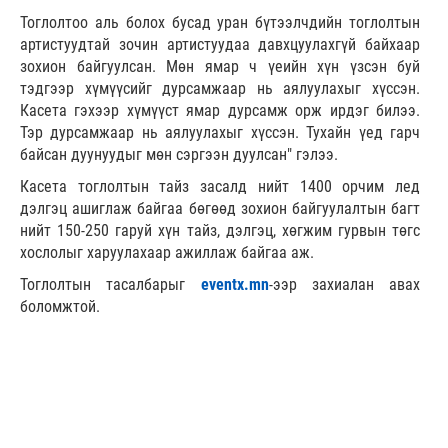
Тоглолтоо аль болох бусад уран бүтээлчдийн тоглолтын
артистуудтай зочин артистуудаа давхцуулахгүй байхаар
зохион байгуулсан. Мөн ямар ч үеийн хүн үзсэн буй
тэдгээр хүмүүсийг дурсамжаар нь аялуулахыг хүссэн.
Касета гэхээр хүмүүст ямар дурсамж орж ирдэг билээ.
Тэр дурсамжаар нь аялуулахыг хүссэн. Тухайн үед гарч
байсан дуунуудыг мөн сэргээн дуулсан" гэлээ.
Касета тоглолтын тайз засалд нийт 1400 орчим лед
дэлгэц ашиглаж байгаа бөгөөд зохион байгуулалтын багт
нийт 150-250 гаруй хүн тайз, дэлгэц, хөгжим гурвын төгс
хослолыг харуулахаар ажиллаж байгаа аж.
Тоглолтын тасалбарыг
eventx.mn
-ээр захиалан авах
боломжтой.