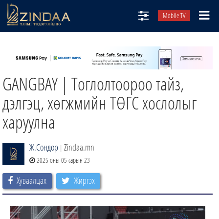
Mobile TV
НИЙТЛЭЛЧИД
ТВ8
GANGBAY | Тоглолтоороо тайз,
ӨГЛӨӨНИЙ СОНИН
АУДИО ЗОХИОЛ
дэлгэц, хөгжмийн ТӨГС хослолыг
ЗИНДАА СЭТГҮҮЛ
харуулна
Ж.Сондор
Zindaa.mn
|
2025 оны 05 сарын 23
Хуваалцах
Жиргэх