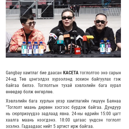
Gangbay хамтлаг бие даасан
КАСЕТА
тоглолтоо энэ сарын
24-нд Төв цэнгэлдэх хүрээлэнд зохион байгуулах гэж
байгаа билээ. Тоглолтын тухай хэвлэлийн бага хурал
өнөөдөр болж өнгөрлөө.
Хэвлэлийн бага хурлын үеэр хамтлагийн гишүүн Баянаа
"Тоглолт маань дөрвөн хэсгээс бүрдэж байгаа. Дундуур
нь сюрпризүүдээ задлаад явна. 24-ны өдрийн 15:00 цагт
хаалга маань нээгдэнэ. 18:00 цагаас үндсэн тоглолт
эхэлнэ. Гадаадаас нийт 5 артист ирж байгаа.