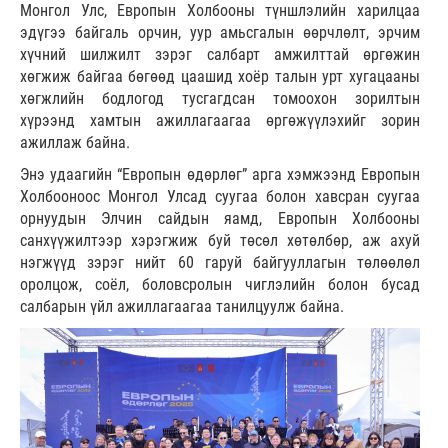
Монгол Улс, Европын Холбооны түншлэлийн харилцаа
эдүгээ байгаль орчин, уур амьсгалын өөрчлөлт, эрчим
хүчний шилжилт зэрэг салбарт амжилттай өргөжин
хөгжиж байгаа бөгөөд цаашид хоёр талын урт хугацааны
хөгжлийн бодлогод тусгагдсан томоохон зорилтын
хүрээнд хамтын ажиллагаагаа өргөжүүлэхийг зорин
ажиллаж байна.
Энэ удаагийн “Европын өдөрлөг” арга хэмжээнд Европын
Холбооноос Монгол Улсад суугаа болон хавсран суугаа
орнуудын Элчин сайдын яамд, Европын Холбооны
санхүүжилтээр хэрэгжиж буй төсөл хөтөлбөр, аж ахуй
нэгжүүд зэрэг нийт 60 гаруй байгууллагын төлөөлөл
оролцож, соёл, боловсролын чиглэлийн болон бусад
салбарын үйл ажиллагаагаа танилцуулж байна.