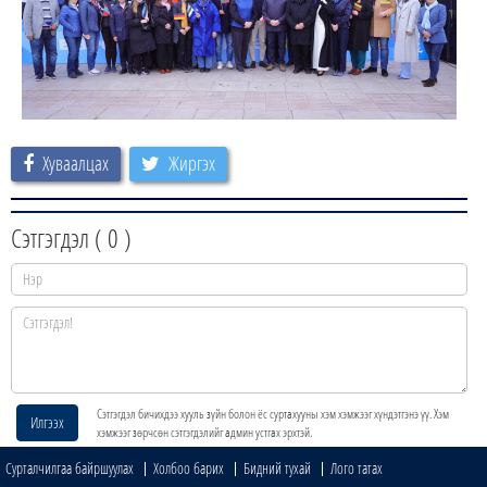
Хуваалцах
Жиргэх
Сэтгэгдэл (
0
)
Сэтгэгдэл бичихдээ хууль зүйн болон ёс суртахууны хэм хэмжээг хүндэтгэнэ үү. Хэм
Илгээх
хэмжээг зөрчсөн сэтгэгдэлийг админ устгах эрхтэй.
Сурталчилгаа байршуулах
Холбоо барих
Бидний тухай
Лого татах