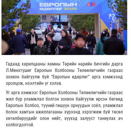
Гадаад харилцааны яамны Төрийн нарийн бичгийн дарга
Л.Мөнхтүшиг Европын Холбооны Төлөөлөгчийн газраас
зохион байгуулж буй “Европын өдөрлөг” арга хэмжээнд
оролцож, нээлтийн үг хэлэв.
Уг арга хэмжээг Европын Холбооны Төлөөлөгчийн газраас
жил бүр уламжлал болгон зохион байгуулж ирсэн бөгөөд
Европын Холбоо, түүний гишүүн орнуудын соёл, уламжлал
болон хамтын ажиллагааны хүрээнд хэрэгжиж буй төсөл
хөтөлбөрүүдийг олон нийт, хүүхэд залууст таниулах ач
холбогдолтой.