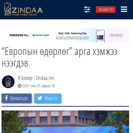
Mobile TV
НИЙТЛЭЛЧИД
ТВ8
“Европын өдөрлөг” арга хэмжээ
ӨГЛӨӨНИЙ СОНИН
АУДИО ЗОХИОЛ
нээгдэв
ЗИНДАА СЭТГҮҮЛ
Я.Болор
Zindaa.mn
|
2025 оны 05 сарын 18
Хуваалцах
Жиргэх