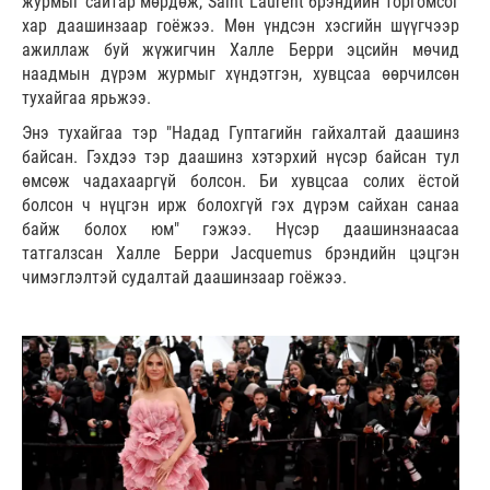
журмыг сайтар мөрдөж, Saint Laurent брэндийн торгомсог
хар даашинзаар гоёжээ. Мөн үндсэн хэсгийн шүүгчээр
ажиллаж буй жүжигчин Халле Берри эцсийн мөчид
наадмын дүрэм журмыг хүндэтгэн, хувцсаа өөрчилсөн
тухайгаа ярьжээ.
Энэ тухайгаа тэр "Надад Гуптагийн гайхалтай даашинз
байсан. Гэхдээ тэр даашинз хэтэрхий нүсэр байсан тул
өмсөж чадахааргүй болсон. Би хувцсаа солих ёстой
болсон ч нүцгэн ирж болохгүй гэх дүрэм сайхан санаа
байж болох юм" гэжээ. Нүсэр даашинзнаасаа
татгалзсан Халле Берри Jacquemus брэндийн цэцгэн
чимэглэлтэй судалтай даашинзаар гоёжээ.