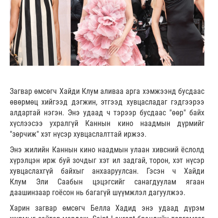
Загвар өмсөгч Хайди Клум аливаа арга хэмжээнд бусдаас
өвөрмөц хийгээд дэгжин, этгээд хувцасладаг гэдгээрээ
алдартай нэгэн. Энэ удаад ч тэрээр бусдаас "өөр" байх
хүслээсээ ухралгүй Каннын кино наадмын дүрмийг
"зөрчиж" хэт нүсэр хувцаслалттай иржээ.
Энэ жилийн Каннын кино наадмын улаан хивсний ёслолд
хүрэлцэн ирж буй зочдыг хэт ил задгай, торон, хэт нүсэр
хувцаслахгүй байхыг анхааруулсан. Гэсэн ч Хайди
Клум Эли Саабын цэцэгсийг санагдуулам ягаан
даашинзаар гоёсон нь багагүй шүүмжлэл дагуулжээ.
Харин загвар өмсөгч Белла Хадид энэ удаад дүрэм