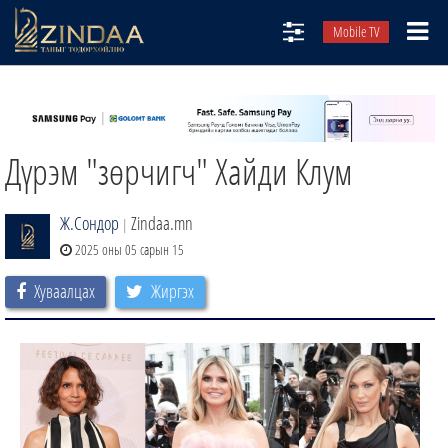
Mobile TV
НИЙТЛЭЛЧИД
ТВ8
Дүрэм "зөрчигч" Хайди Клум
ӨГЛӨӨНИЙ СОНИН
АУДИО ЗОХИОЛ
Ж.Сондор
Zindaa.mn
|
ЗИНДАА СЭТГҮҮЛ
2025 оны 05 сарын 15
Хуваалцах
Жиргэх