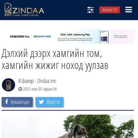
Mobile TV
НИЙТЛЭЛЧИД
ТВ8
Дэлхий дээрх хамгийн том,
ӨГЛӨӨНИЙ СОНИН
АУДИО ЗОХИОЛ
хамгийн жижиг ноход уулзав
ЗИНДАА СЭТГҮҮЛ
Я.Болор
Zindaa.mn
|
2025 оны 05 сарын 04
Хуваалцах
Жиргэх