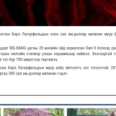
 агсан Карл Лагерфельдын олон сая ам.доллар өвлөсөн муур 
лдарт BIG BANG цагны 20 жилийн ойд зориулсан Own It ёслолд ор
трын хөлгийн стилиэр улаан керамикаар хийжээ. Хязгаартай т
гө тус бүр 100 ширхгээр гаргажээ.
гсан Карл Лагерфельдын муур хоёр үйлчлэгч, нэг тогоочтой. 20
ртаа 300 сая ам.доллар өвлөсөн гэдэг.