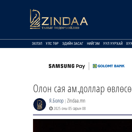
ЭХЛЭЛ
УЛС ТӨР
ЭДИЙН ЗАСАГ
НИЙГЭМ
УУЛ УУРХАЙ
ХУ
Олон сая ам.доллар өвлөсө
Я.Болор
Zindaa.mn
|
2025 оны 05 сарын 08