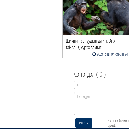
Шимпанзенуудын дайн: Энх
тайванд хүрэх замыг …
2026 оны 04 сарын 24
Сэтгэгдэл (
0
)
Сэтгэгдэл бичихдэ
Илгээх
эрхтэй.