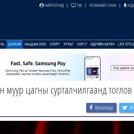
НИЙТЛЭЛЧИД
ТВ8
ӨГЛӨӨНИЙ СОНИН
АУДИ
УЛЬ
ДЭЛХИЙ
НААДАМ-2026
СПОРТ
УРЛАГ
COP17
ӨДРИЙН ХӨТӨЧ
LIFE STYL
н муур цагны сурталчилгаанд тоглов
Хуваалцах
Жи