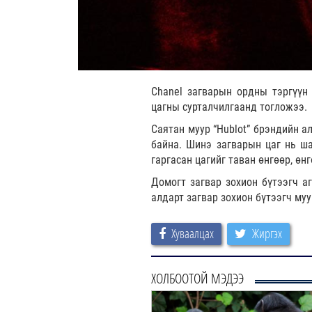
Chanel загварын ордны тэргүүн
цагны сурталчилгаанд тогложээ.
Саятан муур “Hublot” брэндийн а
байна. Шинэ загварын цаг нь ша
гаргасан цагийг таван өнгөөр, өн
Домогт загвар зохион бүтээгч а
алдарт загвар зохион бүтээгч муу
Хуваалцах
Жиргэх
ХОЛБООТОЙ МЭДЭЭ