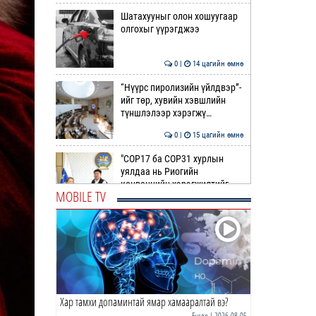
Шатахууныг олон хошуугаар
олгохыг үүрэгджээ
0 |
14 цагийн өмнө
“Нүүрс пиролизийн үйлдвэр”-
ийг төр, хувийн хэвшлийн
түншлэлээр хэрэгжү…
0 |
15 цагийн өмнө
"COP17 ба COP31 хурлын
уялдаа нь Риогийн
конвенцийн хэрэгжилтийг
MOBILE TV
ахиул…
0 |
15 цагийн өмнө
Монгол төрийн парадокс нь
шатахуун
0 |
15 цагийн өмнө
Хар тамхи допаминтай ямар хамааралтай вэ?
Б.Пүрэвдагва: Найман
салбарын 103 үйлчилгээний
Бусад
| 2026-08-05