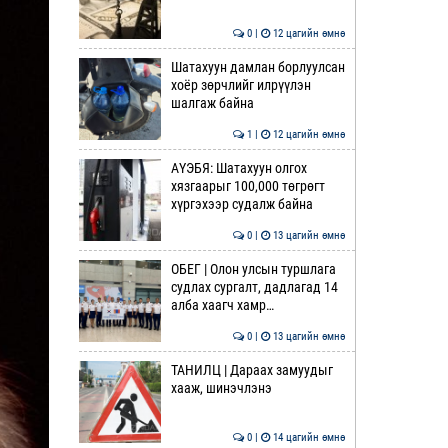
0 |
12 цагийн өмнө
Шатахуун дамлан борлуулсан
хоёр зөрчлийг илрүүлэн
шалгаж байна
1 |
12 цагийн өмнө
АҮЭБЯ: Шатахуун олгох
хязгаарыг 100,000 төгрөгт
хүргэхээр судалж байна
0 |
13 цагийн өмнө
ОБЕГ | Олон улсын туршлага
судлах сургалт, дадлагад 14
алба хаагч хамр…
0 |
13 цагийн өмнө
ТАНИЛЦ | Дараах замуудыг
хааж, шинэчлэнэ
0 |
14 цагийн өмнө