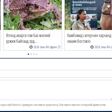
Японд аварга том бах мэлхий
Камбожид саперчин харханд
үржиж байгаад эрд…
хөшөө босгожээ
2026 оны 04 сарын 23
2026 оны 04 с
э хууль зүйн болон ёс суртахууны хэм хэмжээг хүндэтгэнэ үү. Хэм хэмжээг зөрчсөн сэтгэгдэлийг админ устгах