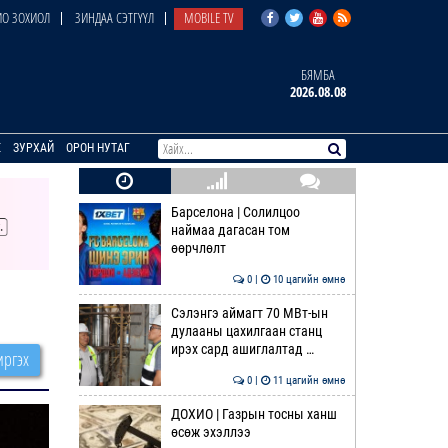
О ЗОХИОЛ
ЗИНДАА СЭТГҮҮЛ
MOBILE TV
БЯМБА
2026.08.08
E
ЗУРХАЙ
ОРОН НУТАГ
Барселона | Солилцоо
наймаа дагасан том
өөрчлөлт
0 |
10 цагийн өмнө
Сэлэнгэ аймагт 70 МВт-ын
дулааны цахилгаан станц
ирэх сард ашиглалтад …
ргэх
0 |
11 цагийн өмнө
ДОХИО | Газрын тосны ханш
өсөж эхэллээ